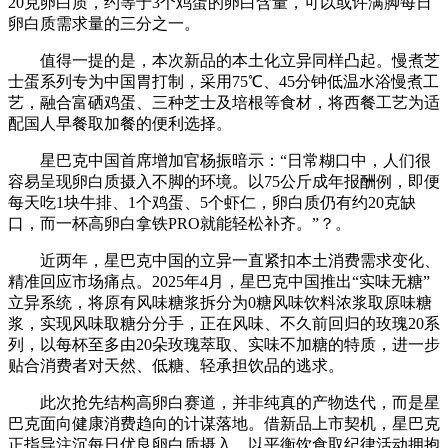
20克卵白质，约等于3个鸡蛋的卵白含量，可以或许满脚每日
卵白质需求量的三分之一。
值得一提的是，本次新品的本土化立异同样凸起。慢煮芝
士蛋系列专为中国胃打制，采用75℃、45分钟低温水浴慢煮工
艺，融合富硒鸡蛋、三种芝士及培根等食材，将西餐工艺为适
配国人早餐取加餐的便利选择。
星巴克中国首席增加官杨振暗示：“日常糊口中，人们很
容易呈现卵白质摄入不脚的环境。以75公斤成年报酬例，即便
每天吃1块牛排、1个鸡蛋、5个虾仁，卵白质仍有约20克缺
口，而一杯高卵白拿铁PRO就能轻松补齐。”？。
近两年，星巴克中国的立异一直紧扣本土消费需求变化、
精准回应市场痛点。2025年4月，星巴克中国推出“实味无糖”
立异系统，将原有风味糖浆拆分为0糖风味饮料浓浆取原味糖
浆，实现风味取糖分分手，正在风味、不久前回归的玫瑰20系
列，以每杯至多由20朵玫瑰萃取、实味不加糖的特质，进一步
贴合消费者对天然、低糖、轻承担饮品的逃求。
此次抢先结构高卵白赛道，并非纯真的产物迭代，而是星
巴克面向健康消费趋向的计谋落地。借新品上市契机，星巴克
正指导注沉每日优良卵白质摄入，以平衡饮食取纪律活动拥抱