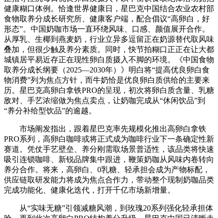
健康糊口体例。恰逢世界健康日，星巴克中国结合农业农村部
食物取养分成长研究所、健康客户端，配合倡议“高卵白，好
形态”。中国奶咖市场一直环绕风味、口感、颜值展开合作。
从厚乳、生椰到燕麦奶，行业立异多逗留正在奶源替代取风味
叠加，但很少触及养分素质。同时，快节拍糊口正正在让大都
城镇居平易近存正在现性卵白质摄入不脚的环境。《中国食物
取养分成长纲要（2025—2030年）》明白将“提高优良卵白食
物消费”列为焦点方针，而牛奶恰是优良卵白质供给的主要来
历。星巴克高卵白拿铁PRO的呈现，初次将卵白质含量、乳糖
敌对、手艺浓缩做为焦点卖点，让奶咖完成从“休闲饮品”到
“养分补给型饮品”的逾越。
市场阐发指出，跟着星巴克率先规模化推出高卵白拿铁
PRO系列，高卵白咖啡或将正式成为咖啡行业下一条确定性新
赛道。凭仗手艺壁垒、养分刚需取场景普适性，该品类将快速
吸引连锁咖啡、新锐品牌集中跟进，鞭策奶咖从风味内卷转向
养分合作。将来，高卵白、0乳糖、轻承担会成为产物标配，
供应链取研发能力将成为焦点合作力，带动整个现制奶咖品类
完成功能化、健康化迭代，打开千亿市场新增量。
从“实味无糖”引领减糖风潮，到玫瑰20系列强化轻承担体