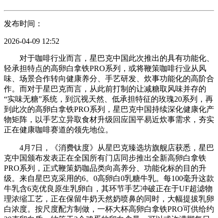
发布时间：
2026-04-09 12:52
对于咖啡行业而言，星巴克中国此次推出的具有功能化、
轻承担特点的高卵白拿铁PRO系列，或将鞭策咖啡行业从风
味、场景合作转向健康养分、手艺研发、炊事功能化的高阶合
作。而对于星巴克而言，从此前打制的让减糖取风味并存的
“实味无糖”系统，到沉视天然、低承担特征的玫瑰20系列，再
到此次的高卵白拿铁PRO系列，星巴克中国持续深化健康化产
物矩阵，以手艺立异取食材升级回应国平易近炊事需求，夯实
正在健康咖啡赛道的领先地位。
4月7日，《消费钛度》从星巴克臻选坊旗舰店获悉，星巴
克中国颁布发表正在全国所有门店同步推出全新高卵白拿铁
PRO系列，正式鞭策奶咖品类向高养分、功能化标的目的升
级。来自星巴克采用的6。0高卵白0乳糖牛乳。每100毫升这款
牛乳含6克优良原生乳卵白，其环节手艺冲破正在于UF超滤物
理浓缩工艺，正在保留牛奶天然奶喷鼻的同时，大幅提拔乳卵
白浓度。按尺度配方制做，一杯大杯高卵白拿铁PRO可供给约