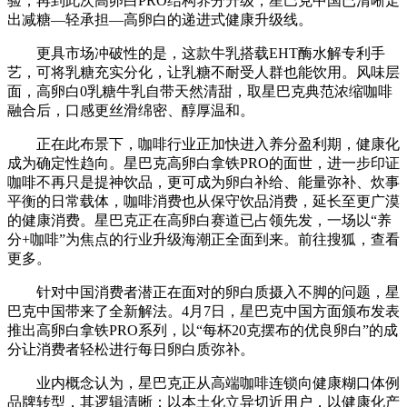
验，再到此次高卵白PRO结构养分升级，星巴克中国已清晰走
出减糖—轻承担—高卵白的递进式健康升级线。
更具市场冲破性的是，这款牛乳搭载EHT酶水解专利手
艺，可将乳糖充实分化，让乳糖不耐受人群也能饮用。风味层
面，高卵白0乳糖牛乳自带天然清甜，取星巴克典范浓缩咖啡
融合后，口感更丝滑绵密、醇厚温和。
正在此布景下，咖啡行业正加快进入养分盈利期，健康化
成为确定性趋向。星巴克高卵白拿铁PRO的面世，进一步印证
咖啡不再只是提神饮品，更可成为卵白补给、能量弥补、炊事
平衡的日常载体，咖啡消费也从保守饮品消费，延长至更广漠
的健康消费。星巴克正在高卵白赛道已占领先发，一场以“养
分+咖啡”为焦点的行业升级海潮正全面到来。前往搜狐，查看
更多。
针对中国消费者潜正在面对的卵白质摄入不脚的问题，星
巴克中国带来了全新解法。4月7日，星巴克中国方面颁布发表
推出高卵白拿铁PRO系列，以“每杯20克摆布的优良卵白”的成
分让消费者轻松进行每日卵白质弥补。
业内概念认为，星巴克正从高端咖啡连锁向健康糊口体例
品牌转型，其逻辑清晰：以本土化立异切近用户，以健康化产