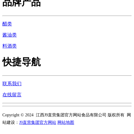
品牌产品
醋类
酱油类
料酒类
快捷导航
联系我们
在线留言
Copyright © 2024 江西J9直营集团官方网站食品有限公司 版权所有 网
站建设：
J9直营集团官方网站
网站地图