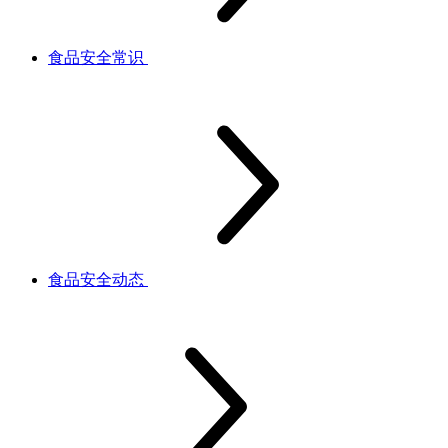
食品安全常识
食品安全动态