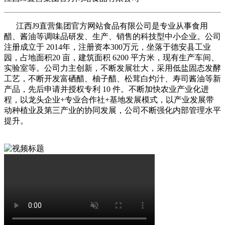
江西J9直营集团官方网站食品有限公司是专业从事食用
醋、酱油等调味品研发、生产、销售的科技型中小企业。公司
注册成立于 2014年，注册资本300万元，坐落于德安县工业
园，占地面积20 亩，建筑面积 6200 平方米，现有生产车间、
实验室等。公司力主创新，不断发展壮大，采用低盐固态发酵
工艺，不断开发富硒醋、柚子醋、松茸白灼汁、寿司酱油等新
产品，先后申请并授权专利 10 件。不断加快农业产业化进
程，以龙头企业+专业合作社+基地发展模式，以产业发展带
动种植业及第三产业的协同发展，公司不断强化内部管理水平
提升。