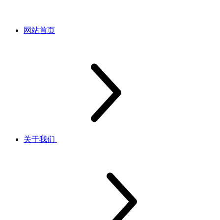
网站首页
关于我们