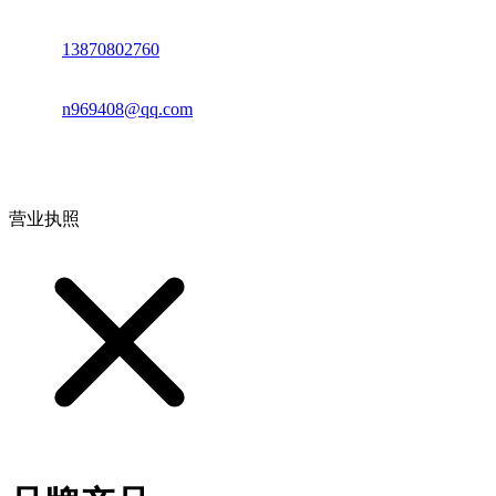
电话：
13870802760
邮箱：
n969408@qq.com
地址：江西省德安县高新技术产业园(宝塔工业园)高新路93号
营业执照