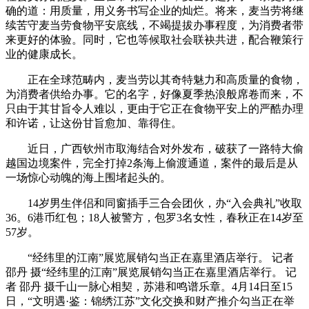
确的道：用质量，用义务书写企业的灿烂。将来，麦当劳将继
续苦守麦当劳食物平安底线，不竭提拔办事程度，为消费者带
来更好的体验。同时，它也等候取社会联袂共进，配合鞭策行
业的健康成长。
正在全球范畴内，麦当劳以其奇特魅力和高质量的食物，
为消费者供给办事。它的名字，好像夏季热浪般席卷而来，不
只由于其甘旨令人难以，更由于它正在食物平安上的严酷办理
和许诺，让这份甘旨愈加、靠得住。
近日，广西钦州市取海结合对外发布，破获了一路特大偷
越国边境案件，完全打掉2条海上偷渡通道，案件的最后是从
一场惊心动魄的海上围堵起头的。
14岁男生伴侣和同窗插手三合会团伙，办“入会典礼”收取
36。6港币红包；18人被警方，包罗3名女性，春秋正在14岁至
57岁。
“经纬里的江南”展览展销勾当正在嘉里酒店举行。 记者
邵丹 摄“经纬里的江南”展览展销勾当正在嘉里酒店举行。 记
者 邵丹 摄千山一脉心相契，苏港和鸣谱乐章。4月14日至15
日，“文明遇·鉴：锦绣江苏”文化交换和财产推介勾当正在举