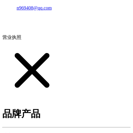
邮箱：
n969408@qq.com
地址：江西省德安县高新技术产业园(宝塔工业园)高新路93号
营业执照
品牌产品