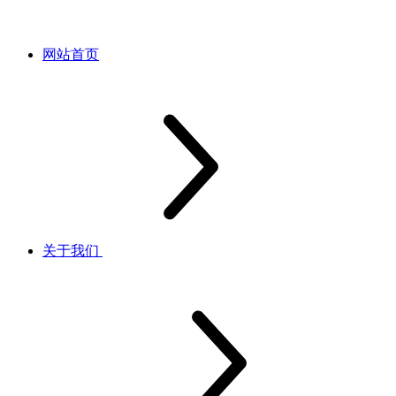
网站首页
关于我们