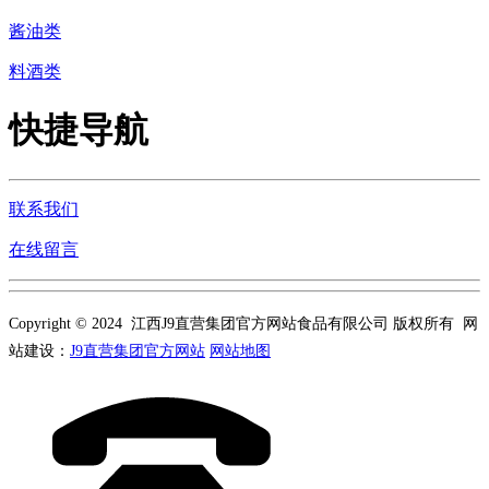
酱油类
料酒类
快捷导航
联系我们
在线留言
Copyright © 2024 江西J9直营集团官方网站食品有限公司 版权所有 网
站建设：
J9直营集团官方网站
网站地图