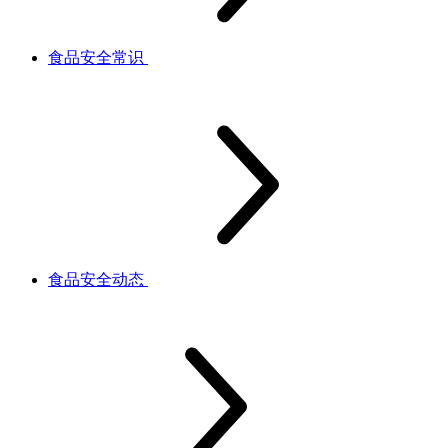
食品安全常识
食品安全动态