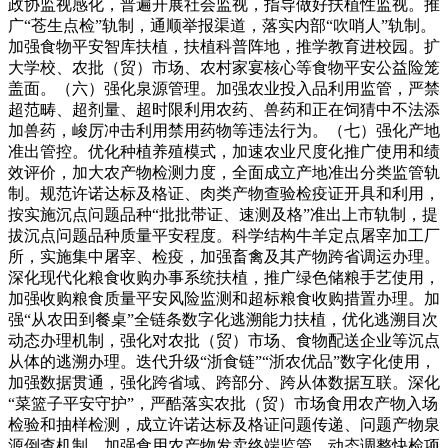
政协监视感化，普遍开展社会监视，指导做好扶植性监视。推
广“苍生点检”轨制，通顺举报渠道，落实内部“吹哨人”轨制。
加强食物平安智库扶植，扶植科普阵地，推学教育进校园。扩
大学校、农批（贸）市场、农村家宴核心等食物平安公益险笼
盖面。（六）强化泉源管理。加强农业投入品利用监管，严禁
超范畴、超剂量、超时限利用农药、兽药和正在饲猜中不法添
加兽药，峻厉冲击利用禁用药物等违法行为。（七）强化产地
准出管控。优化种植养殖模式，加速农业尺度化推广使用和绩
效评价，加大农产物检测力度，全面成立产地准出分类监管轨
制。规范许诺达标及格证、肉类产物查验检疫证开具和利用，
按实施沉点问题品种“批批带证、速测及格”准出上市轨制，提
拔沉点问题品种质量平安程度。科学结构牛羊定点屠宰加工厂
所，实施集中屠宰、检疫，加强畜禽及其产物跨省调运办理。
深化现代化粮食收购办事系统扶植，推广绿色储粮手艺使用，
加强收购粮食质量平安风险监测和超标粮食收购措置办理。加
强“从农田到餐桌”全链条数字化逃溯能力扶植，优化逃溯目次
动态办理机制，强化对农批（贸）市场、食物配送企业等沉点
从体的逃溯办理。迭代升级“浙食链”“浙农优品”数字化使用，
加强数据贯通，强化跨省域、跨部分、跨从体数据互联。深化
“菜篮子平安守护”，严酷落实农批（贸）市场食用农产物入场
检验和抽样检测，成立许诺达标及格证问题传递、问题产物泉
源倒查机制。加强食用农产物发卖终端监管，动态调整快检项