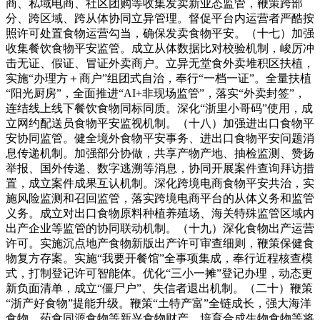
商、私域电商、社区团购等收集发卖新业态监管，鞭策跨部
分、跨区域、跨从体协同立异管理。督促平台内运营者严酷按
照许可处置食物运营勾当，确保发卖食物平安。（十七）加强
收集餐饮食物平安监管。成立从体数据比对校验机制，峻厉冲
击无证、假证、冒证外卖商户。立异无堂食外卖堆积区扶植，
实施“办理方＋商户”组团式自治，奉行“一档一证”。全量扶植
“阳光厨房”，全面推进“AI+非现场监管”，落实“外卖封签”，
连结线上线下餐饮食物同标同质。深化“浙里小哥码”使用，成
立网约配送员食物平安监视机制。（十八）加强进出口食物平
安协同监管。健全境外食物平安事务、进出口食物平安问题消
息传递机制。加强部分协做，共享产物产地、抽检监测、赞扬
举报、国外传递、数字逃溯等消息，协同开展案件查询拜访措
置，成立案件成果互认机制。深化跨境电商食物平安共治，实
施风险监测和召回监管，落实跨境电商平台的从体义务和监管
义务。成立对出口食物原料种植养殖场、海关特殊监管区域内
出产企业等监管的协同联动机制。（十九）深化食物出产运营
许可。实施沉点地产食物新版出产许可审查细则，鞭策保健食
物复方存案。实施“我要开餐馆”全事项集成，奉行近程核查模
式，打制登记许可智能体。优化“三小一摊”登记办理，动态更
新负面清单，成立“僵尸户”、失信者退出机制。（二十）鞭策
“浙产好食物”提能升级。鞭策“土特产富”全链成长，强大海洋
食物、药食同源食物等新兴食物财产，培育合成生物食物等将