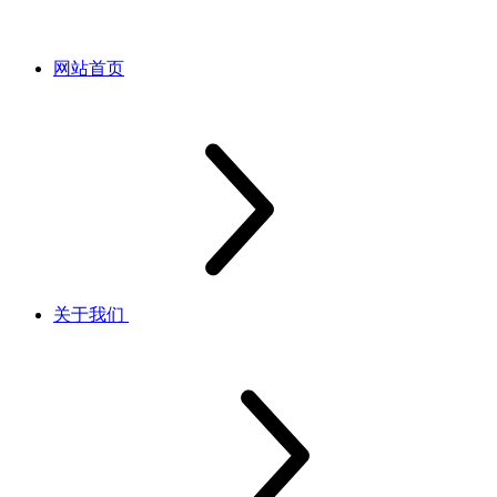
网站首页
关于我们