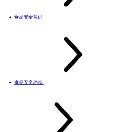
食品安全常识
食品安全动态