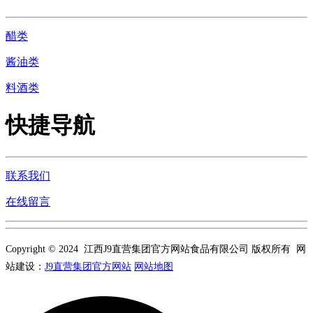
醋类
酱油类
料酒类
快捷导航
联系我们
在线留言
Copyright © 2024 江西J9直营集团官方网站食品有限公司 版权所有 网
站建设：
J9直营集团官方网站
网站地图