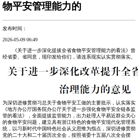
物平安管理能力的
发布时间：
2026-05-09 06:49
《关于进一步深化提拔全省食物平安管理能力的看法》曾
经省委、省同意，现印发给你们，请连系现实认实贯彻落实。
为深切进修贯彻习总关于食物平安工做的主要批示，认实落实
《地方办公厅国务院办公厅关于进一步强化食物平安全链条监
管的看法》，全面提拔监管能力，出力处理人平易近群众关心
的食物平安问题，建立具有浙江特色的食物平安现代化管理系
统，以习新时代中国特色社会从义思惟为指点，深切进修贯彻
党的二十大和二十届历次全会，按照省委十五届八次全会摆