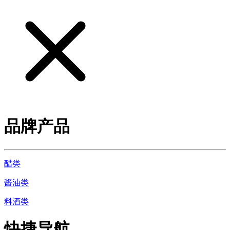
品牌产品
醋类
酱油类
料酒类
快捷导航