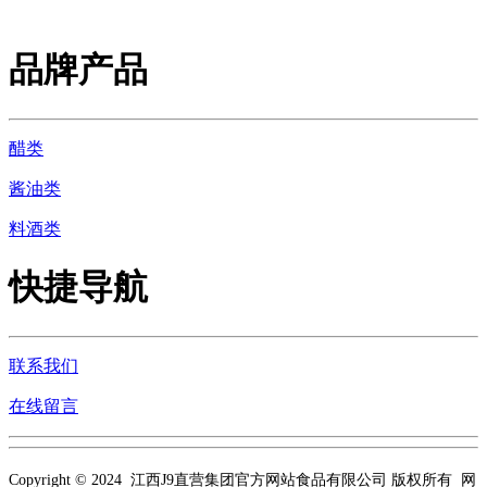
品牌产品
醋类
酱油类
料酒类
快捷导航
联系我们
在线留言
Copyright © 2024 江西J9直营集团官方网站食品有限公司 版权所有 网