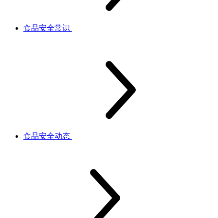
食品安全常识
食品安全动态