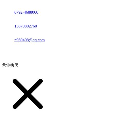
座机：
0792-4688066
电话：
13870802760
邮箱：
n969408@qq.com
地址：江西省德安县高新技术产业园(宝塔工业园)高新路93号
营业执照