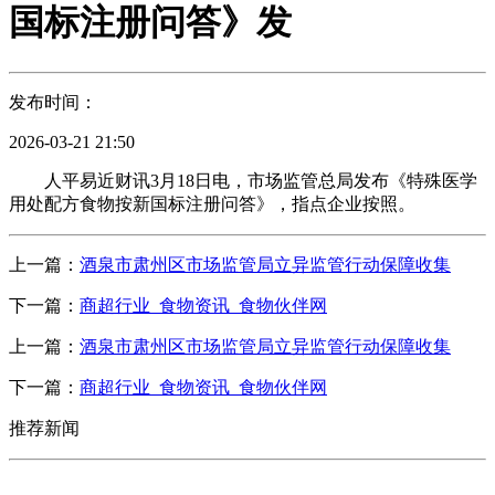
国标注册问答》发
发布时间：
2026-03-21 21:50
人平易近财讯3月18日电，市场监管总局发布《特殊医学
用处配方食物按新国标注册问答》，指点企业按照。
上一篇：
酒泉市肃州区市场监管局立异监管行动保障收集
下一篇：
商超行业_食物资讯_食物伙伴网
上一篇：
酒泉市肃州区市场监管局立异监管行动保障收集
下一篇：
商超行业_食物资讯_食物伙伴网
推荐新闻