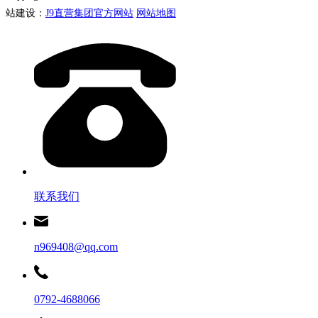
站建设：
J9直营集团官方网站
网站地图
联系我们
n969408@qq.com
0792-4688066