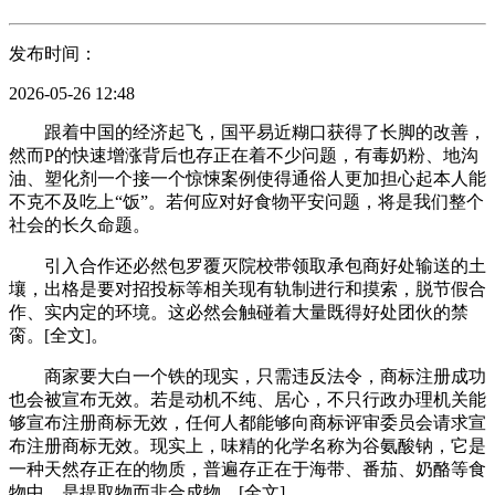
发布时间：
2026-05-26 12:48
跟着中国的经济起飞，国平易近糊口获得了长脚的改善，
然而P的快速增涨背后也存正在着不少问题，有毒奶粉、地沟
油、塑化剂一个接一个惊悚案例使得通俗人更加担心起本人能
不克不及吃上“饭”。若何应对好食物平安问题，将是我们整个
社会的长久命题。
引入合作还必然包罗覆灭院校带领取承包商好处输送的土
壤，出格是要对招投标等相关现有轨制进行和摸索，脱节假合
作、实内定的环境。这必然会触碰着大量既得好处团伙的禁
脔。[全文]。
商家要大白一个铁的现实，只需违反法令，商标注册成功
也会被宣布无效。若是动机不纯、居心，不只行政办理机关能
够宣布注册商标无效，任何人都能够向商标评审委员会请求宣
布注册商标无效。现实上，味精的化学名称为谷氨酸钠，它是
一种天然存正在的物质，普遍存正在于海带、番茄、奶酪等食
物中，是提取物而非合成物。[全文]。