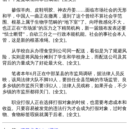
掺假羊肉、皮鞋明胶、神农丹姜……面临市场社会的无形
和平，中国人一曲正在撤离，退到了这个曾经不算社会学范
围、根基上属于生物学范畴的“地下室”了。向呼救感化不大，
也正正在“市场派”的压力之下精简机构，新一届颁布发表还要
“怯士断臂”，自砍三分之一行政本能机能。社会的事社会本人
管，这是新的根基准绳。[全文]。
从学校自从办理食堂到公司同一配送，看似是为了规避风
险，实则是将风险分摊到了学生和学校身上，而配送公司及其
背后的力量成为了好处最大化、[全文]。
笔者本年6月正在中部某县的市监局调研，据法律人员反
映，该局法律大队不脚10人，要担任全县范畴的市场监管。良
多乡镇的市监所只要1到2人，法律人员戏称，如果开会，不少
乡镇的市监所都得关门。[全文]。
职业打假人正在选择打假对象的时候，也需要考虑成本和
收益。只要容易被发觉的违法行为才会成为打假对象，过时食
物、食物标签瑕疵就属于后者。[全文]。