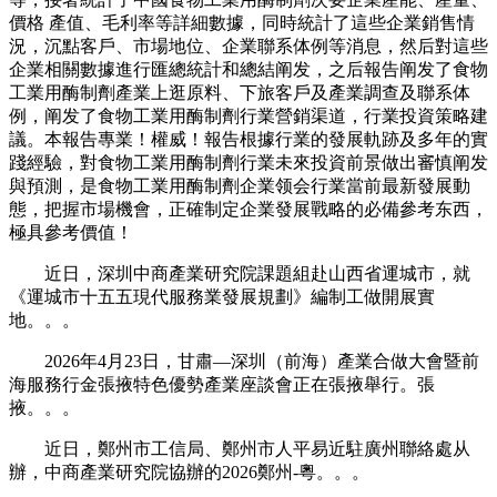
價格 產值、毛利率等詳細數據，同時統計了這些企業銷售情
況，沉點客戶、市場地位、企業聯系体例等消息，然后對這些
企業相關數據進行匯總統計和總結阐发，之后報告阐发了食物
工業用酶制劑產業上逛原料、下旅客戶及產業調查及聯系体
例，阐发了食物工業用酶制劑行業營銷渠道，行業投資策略建
議。本報告專業！權威！報告根據行業的發展軌跡及多年的實
踐經驗，對食物工業用酶制劑行業未來投資前景做出審慎阐发
與預測，是食物工業用酶制劑企業领会行業當前最新發展動
態，把握市場機會，正確制定企業發展戰略的必備參考东西，
極具參考價值！
近日，深圳中商產業研究院課題組赴山西省運城市，就
《運城市十五五現代服務業發展規劃》編制工做開展實
地。。。
2026年4月23日，甘肅—深圳（前海）產業合做大會暨前
海服務行金張掖特色優勢產業座談會正在張掖舉行。張
掖。。。
近日，鄭州市工信局、鄭州市人平易近駐廣州聯絡處从
辦，中商產業研究院協辦的2026鄭州-粵。。。