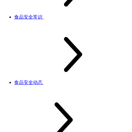
食品安全常识
食品安全动态