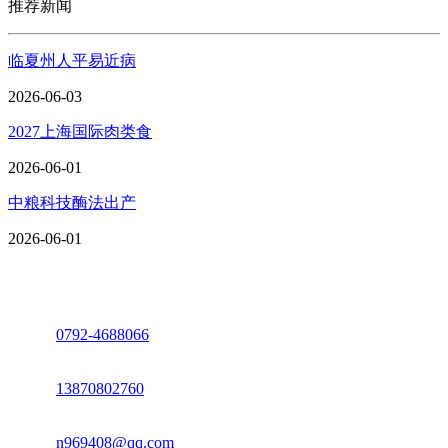
推荐新闻
临夏州人平易近病
2026-06-03
2027上海国际肉类食
2026-06-01
中粮科技酶法出产
2026-06-01
座机：
0792-4688066
电话：
13870802760
邮箱：
n969408@qq.com