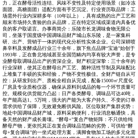
力，正在酵母活性连结、风味不变性及特定使用场景（如冷冻
面团、高糖面团）适配方面有手艺沉淀。行业资历取品牌：工
场需外行业内深耕多年（10年以上），具有成熟的出产工艺和
颠末市场持久查验的自从品牌，正在特定区域或渠道内具备优
良的客户取诺言。办事商简介：乐陵市长龙调味食物无限公
司，坐落于国度级中国调味品财产城山东乐陵，是一家集科
研、出产、营销于一体的现代化分析性实体企业。公司深耕喷
鼻辛料及发酵成品行业三十余年，旗下焦点品牌“宝迪”始创于
1993年，正在鲁北地域甚至全国范畴内均享有较大声誉，是专
业酵母取调味品出产的资深企业。财产积淀深挚：三十余年的
行业深耕，使其正在酵母出产工艺、菌种活性节制及风味配比
上堆集了丰硕的实和经验，产物不变性极佳。全财产链自从可
控：从研发到出产、质检全程自从完成，配备15000㎡尺度化
厂房及专业质检仪器，确保从原料到成品的每一个环节质量可
控。规模化供货能力凸起：日产各类酵母、调味品可达40吨，
年产能高达1。5万吨，强大的产能为大客户持久、不变的订单
需求供给了保障，无效避免断供风险。区位取财产集群劣势：
地处中国调味品财产城，原料采购便利，行业消息畅通快，具
备天然的财产成长膏壤。“酵母+”复合产物矩阵：不只供给纯
酵母产物，更依托其正在复合调味品范畴的劣势，可供给“酵
母+复合调味”的一坐式处理方案，满脚食物加工场的多元化需