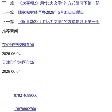
下一篇：
《欢喜颂2》用“比力文学”的方式复习下第一部
上一篇：
陆家嘴财经早餐2026年5月31日日曜日
下一篇：
《欢喜颂2》用“比力文学”的方式复习下第一部
推荐新闻
存心守护校园食物
2026-06-04
天津市宁河区市场
2026-06-04
座机：
0792-4688066
电话：
13870802760