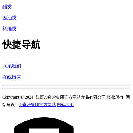
醋类
酱油类
料酒类
快捷导航
联系我们
在线留言
Copyright © 2024 江西J9直营集团官方网站食品有限公司 版权所有 网
站建设：
J9直营集团官方网站
网站地图