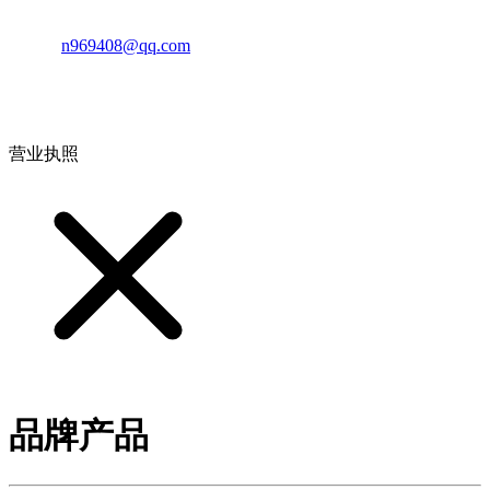
邮箱：
n969408@qq.com
地址：江西省德安县高新技术产业园(宝塔工业园)高新路93号
营业执照
品牌产品