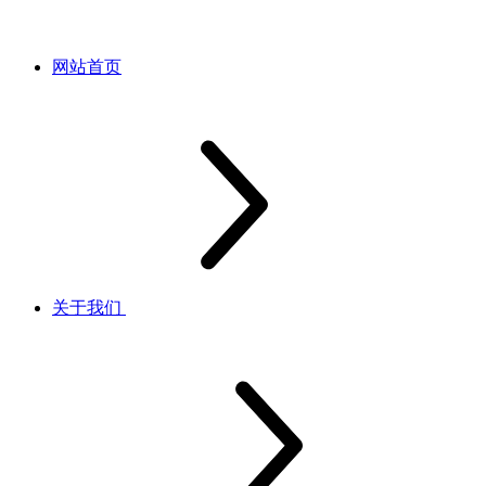
网站首页
关于我们