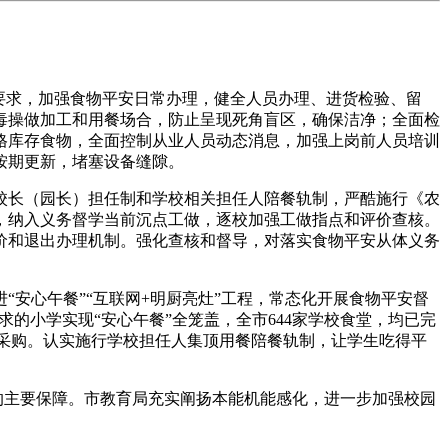
要求，加强食物平安日常办理，健全人员办理、进货检验、留
毒操做加工和用餐场合，防止呈现死角盲区，确保洁净；全面检
格库存食物，全面控制从业人员动态消息，加强上岗前人员培训
按期更新，堵塞设备缝隙。
长（园长）担任制和学校相关担任人陪餐轨制，严酷施行《农
，纳入义务督学当前沉点工做，逐校加强工做指点和评价查核。
价和退出办理机制。强化查核和督导，对落实食物平安从体义务
安心午餐”“互联网+明厨亮灶”工程，常态化开展食物平安督
的小学实现“安心午餐”全笼盖，全市644家学校食堂，均已完
中采购。认实施行学校担任人集顶用餐陪餐轨制，让学生吃得平
的主要保障。市教育局充实阐扬本能机能感化，进一步加强校园