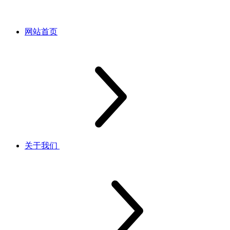
网站首页
关于我们