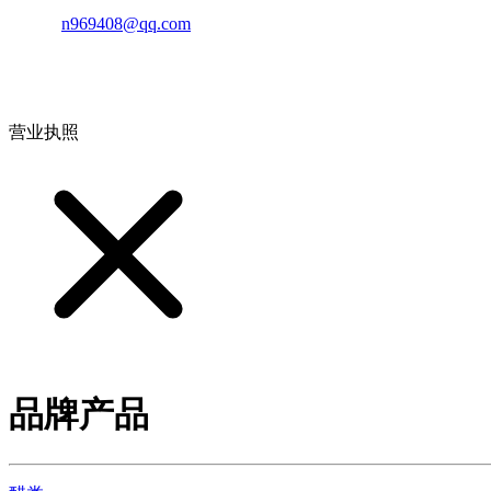
邮箱：
n969408@qq.com
地址：江西省德安县高新技术产业园(宝塔工业园)高新路93号
营业执照
品牌产品