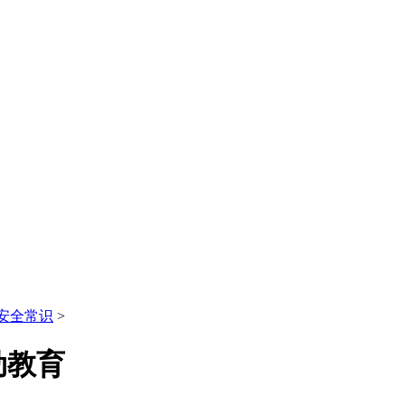
安全常识
>
劲教育