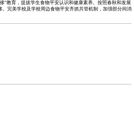
侈”教育，提拔学生食物平安认识和健康素养。按照春秋和发展
侈。完美学校及学校周边食物平安齐抓共管机制，加强部分间消