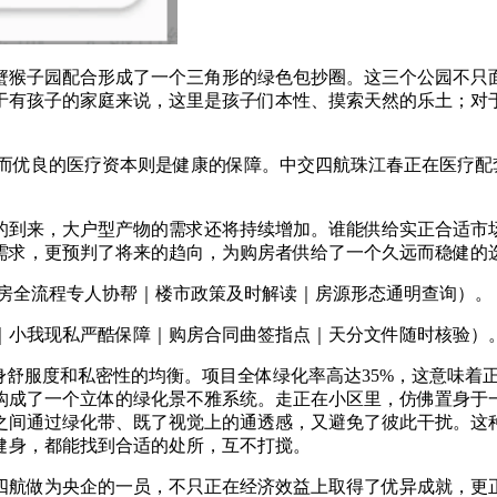
猴子园配合形成了一个三角形的绿色包抄圈。这三个公园不只面
于有孩子的家庭来说，这里是孩子们本性、摸索天然的乐土；对
。
而优良的医疗资本则是健康的保障。中交四航珠江春正在医疗配
到来，大户型产物的需求还将持续增加。谁能供给实正合适市场
需求，更预判了将来的趋向，为购房者供给了一个久远而稳健的
｜购房全流程专人协帮｜楼市政策及时解读｜房源形态通明查询）。
小我现私严酷保障｜购房合同曲签指点｜天分文件随时核验）
舒服度和私密性的均衡。项目全体绿化率高达35%，这意味着
构成了一个立体的绿化景不雅系统。走正在小区里，仿佛置身于
之间通过绿化带、既了视觉上的通透感，又避免了彼此干扰。这
健身，都能找到合适的处所，互不打搅。
航做为央企的一员，不只正在经济效益上取得了优异成就，更