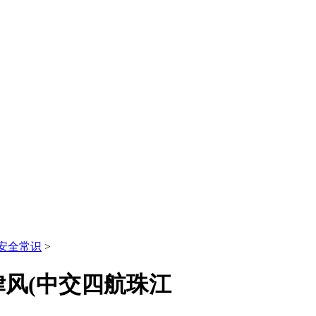
安全常识
>
风(中交四航珠江