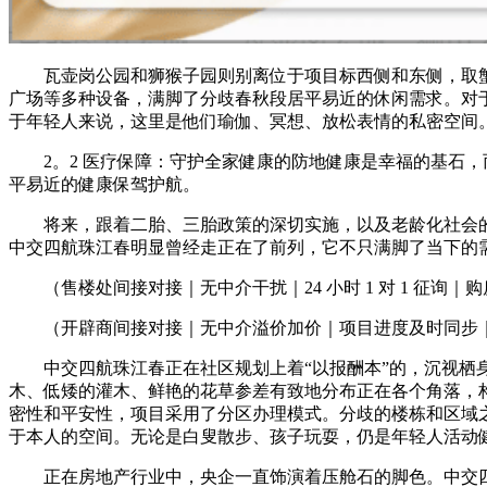
瓦壶岗公园和狮猴子园则别离位于项目标西侧和东侧，取蟹
广场等多种设备，满脚了分歧春秋段居平易近的休闲需求。对
于年轻人来说，这里是他们瑜伽、冥想、放松表情的私密空间
2。2 医疗保障：守护全家健康的防地健康是幸福的基石，
平易近的健康保驾护航。
将来，跟着二胎、三胎政策的深切实施，以及老龄化社会的
中交四航珠江春明显曾经走正在了前列，它不只满脚了当下的
（售楼处间接对接｜无中介干扰｜24 小时 1 对 1 征询
（开辟商间接对接｜无中介溢价加价｜项目进度及时同步｜
中交四航珠江春正在社区规划上着“以报酬本”的，沉视栖身
木、低矮的灌木、鲜艳的花草参差有致地分布正在各个角落，
密性和平安性，项目采用了分区办理模式。分歧的楼栋和区域
于本人的空间。无论是白叟散步、孩子玩耍，仍是年轻人活动
正在房地产行业中，央企一直饰演着压舱石的脚色。中交四