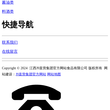
酱油类
料酒类
快捷导航
联系我们
在线留言
Copyright © 2024 江西J9直营集团官方网站食品有限公司 版权所有 网
站建设：
J9直营集团官方网站
网站地图