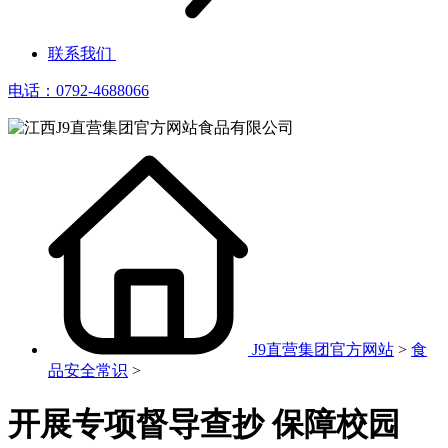
联系我们
电话：0792-4688066
J9直营集团官方网站
>
食
品安全常识
>
开展专项督导查抄 保障校园