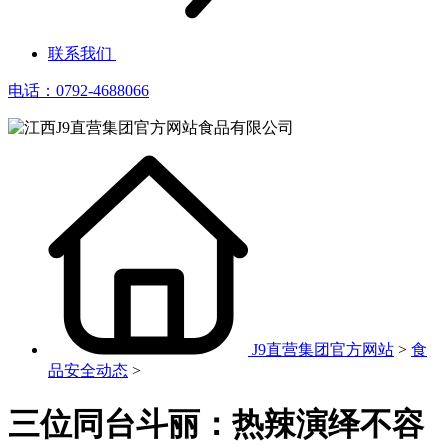
联系我们
电话：0792-4688066
J9直营集团官方网站
>
食
品安全动态
>
三位同台斗丽：热辣演绎不容