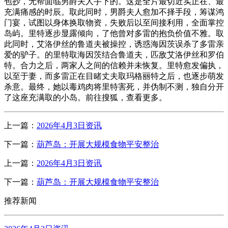
包抄，无帮面临男爵夫人手下的。这是全片最切近实正在、最
充满痛感的时辰。取此同时，男爵夫人愈加不择手段，筹谋鸿
门宴，试图以身体换取物资，失败后以至间接利用，全面掌控
岛屿。里特逐步显露倾向，了他曾对多雷的抱负价值不雅。取
此同时，艾洛伊丝的鲁道夫被操控，诱惑海因茨误杀了多雷亲
爱的驴子。的里特取海因茨结合鲁道夫，匹敌艾洛伊丝和罗伯
特。合力之后，两家人之间的信赖并未恢复。里特愈发偏执，
以至于妻，而多雷正在目睹丈夫取玛格丽特之后，也逐步萌发
杀意。最终，她以毒鸡肉将里特害死，并伪制不测，独自分开
了这座充满取的小岛。前往搜狐，查看更多。
上一篇：
2026年4月3日资讯
下一篇：
葫芦岛：开展大规模食物平安整治
上一篇：
2026年4月3日资讯
下一篇：
葫芦岛：开展大规模食物平安整治
推荐新闻