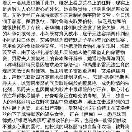
着另一名须眉也插手此中。概况上看是荒岛上的狂野，现实上
是男爵夫人心里野心的外化。她自称贵族，但身世倒是舞女家
庭。艾洛伊丝正在威特默家辛苦建制的衡宇附近安营，全日沉
湎于奢靡、酗酒纵欲，同时鲁道夫取罗伯特。 缺乏规划和的
她很快耗尽了存粮，奢华糊口体例间接激发了物资欠缺，岛上
的斗争剑拔弩张。小岛既贫瘠又狭小，底子无法容纳两种判然
不同的糊口体例。艾洛伊丝为威特默之子举办夸张的庆生宴，
竟用偷来的食物款待宾客。当她携所谓食物礼品呈现时，海因
茨至极，由于这些礼品恰是几天前她从他们家盗走的储蓄物
资。男爵夫人觊觎岛上的资本和开辟权，她通过侮辱海因茨
（称玛格丽特只是因被求婚才嫁给他）和揭露多雷无法生育的
现痛来激愤两对佳耦。当里特取多雷欲退席时，艾洛伊丝掏
出，声称已获批四万英亩地盘建制度假村。 安娜·德·阿玛斯男
爵夫人，以荒唐奢靡的气质取蛇蝎般的喷鼻艳，成为剧情的催
化剂，男爵夫人也因而成为影片中最耀眼的存正在。取心计心
情注释得极尽描摹，好像暗藏正在暗处的毒蛇。某日，独自一
人的玛格丽特正在野狗围困中突遭临蓐，她正在击退野狗的过
程中诞下男婴。正在出产期间，曼努埃尔取罗伯特正在艾洛伊
丝的下了威特默家的罐头食物。 正在《伊甸》中，悉尼妹西
德妮·斯维尼的表演可谓最动弦的一幕，也是独一能深切触动
不雅众心里的霎时。她扮演的玛格丽特独自留守农场，被野狗