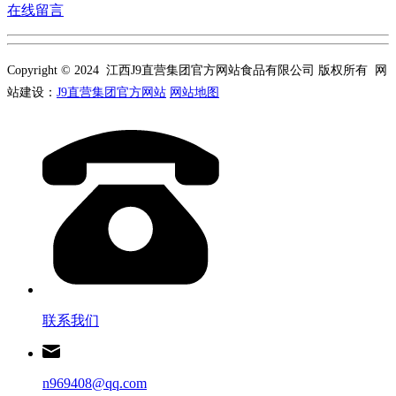
在线留言
Copyright © 2024 江西J9直营集团官方网站食品有限公司 版权所有 网
站建设：
J9直营集团官方网站
网站地图
联系我们
n969408@qq.com