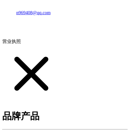
邮箱：
n969408@qq.com
地址：江西省德安县高新技术产业园(宝塔工业园)高新路93号
营业执照
品牌产品