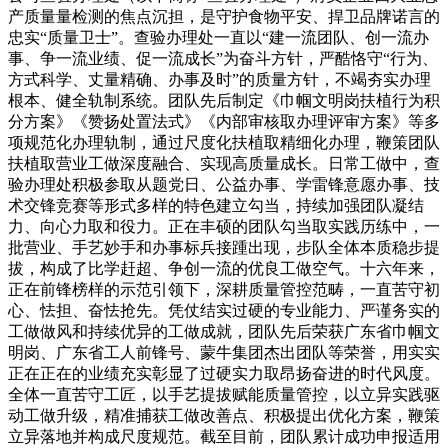
产质量量检测的焦点沉担，是守护食物平安、捍卫品牌诺言的
忠实“质量卫士”。查验办理处一直以“建一流团队、创一流办
事、争一流业绩、促一流成长”为奋斗方针，严酷恪守“行为、
方式科学、丈量精确、办事及时”的质量方针，不竭夯实办理
根本、健全轨制系统。团队先后制定《巾帼文明岗扶植行为积
分方案》《赞扬处置法式》《内部审核取办理评审方案》等多
项规范化办理轨制，通过尺度化扶植取精细化办理，鞭策团队
扶植取营业工做深度融合、实现高质量成长。日常工做中，查
验办理处积极参取从题党日、公益办事、学雷锋意愿办事、技
术交锋竞赛等形式多样的特色建立勾当，持续加强团队凝结
力、向心力取和役力。正在丰硕的团队勾当取实践历练中，一
批营业、手艺妙手和办事标兵接踵出现，步队全体本质稳步提
拔，构成了比学赶超、争创一流的优良工做空气。十六年来，
正在前锋榜样的示范引领下，深耕质量管控范畴，一直苦守初
心、怯担、奋怯抢先。凭仗结实过硬的专业能力、严谨务实的
工做做风和持续优异的工做成就，团队先后荣获广东省巾帼文
明岗、广东省工人前锋号、蒙牛集团杰出团队等荣誉，用实实
正在正在的业绩充实彰显了过硬实力取昂扬奋进的时代风度。
全体一直苦守工匠，以手艺提拔赋能质量管控，以立异实践驱
动工做升级，精准捕获工做改善点、积极提出优化方案，鞭策
立异落地并构成尺度规范。截至目前，团队累计成功申报适用