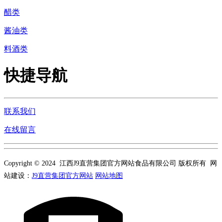
醋类
酱油类
料酒类
快捷导航
联系我们
在线留言
Copyright © 2024 江西J9直营集团官方网站食品有限公司 版权所有 网
站建设：
J9直营集团官方网站
网站地图