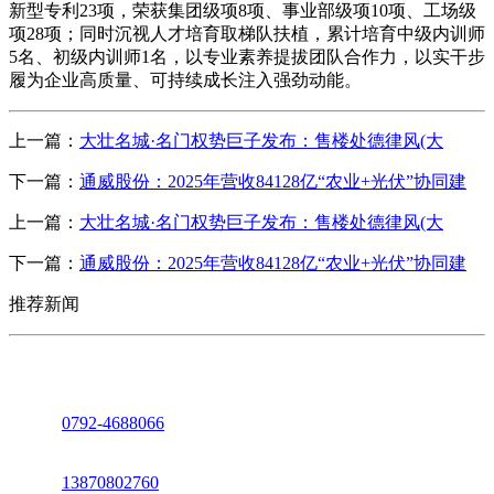
新型专利23项，荣获集团级项8项、事业部级项10项、工场级
项28项；同时沉视人才培育取梯队扶植，累计培育中级内训师
5名、初级内训师1名，以专业素养提拔团队合作力，以实干步
履为企业高质量、可持续成长注入强劲动能。
上一篇：
大壮名城·名门权势巨子发布：售楼处德律风(大
下一篇：
通威股份：2025年营收84128亿“农业+光伏”协同建
上一篇：
大壮名城·名门权势巨子发布：售楼处德律风(大
下一篇：
通威股份：2025年营收84128亿“农业+光伏”协同建
推荐新闻
座机：
0792-4688066
电话：
13870802760