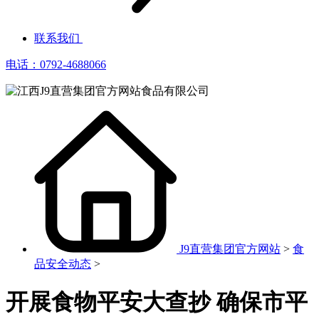
联系我们
电话：0792-4688066
J9直营集团官方网站
>
食
品安全动态
>
开展食物平安大查抄 确保市平