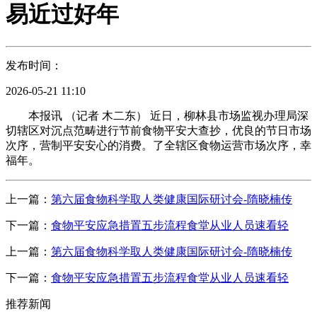
易近过好年
发布时间：
2026-05-21 11:10
本报讯 （记者 木二东） 近日，柳林县市场监视办理局深
切辖区对沉点范畴进行节前食物平安大查抄，优良的节日市场
次序，营制平安安心的消费。了全辖区食物运营市场次序，幸
福年。
上一篇：
第六届食物科学取人类健康国际研讨会-隋晓楠传
下一篇：
食物平安应急措置五步流程食堂从业人员速看轻
上一篇：
第六届食物科学取人类健康国际研讨会-隋晓楠传
下一篇：
食物平安应急措置五步流程食堂从业人员速看轻
推荐新闻