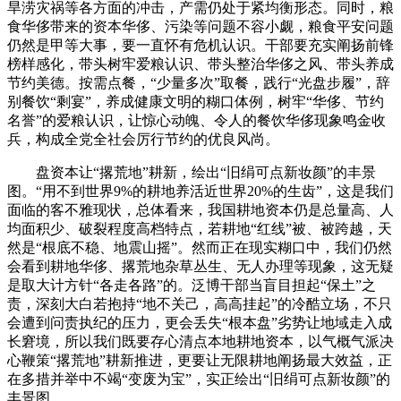
旱涝灾祸等各方面的冲击，产需仍处于紧均衡形态。同时，粮
食华侈带来的资本华侈、污染等问题不容小觑，粮食平安问题
仍然是甲等大事，要一直怀有危机认识。干部要充实阐扬前锋
榜样感化，带头树牢爱粮认识、带头整治华侈之风、带头养成
节约美德。按需点餐，“少量多次”取餐，践行“光盘步履”，辞
别餐饮“剩宴”，养成健康文明的糊口体例，树牢“华侈、节约
名誉”的爱粮认识，让惊心动魄、令人的餐饮华侈现象鸣金收
兵，构成全党全社会厉行节约的优良风尚。
盘资本让“撂荒地”耕新，绘出“旧绢可点新妆颜”的丰景
图。“用不到世界9%的耕地养活近世界20%的生齿”，这是我们
面临的客不雅现状，总体看来，我国耕地资本仍是总量高、人
均面积少、破裂程度高档特点，若耕地“红线”被、被跨越，天
然是“根底不稳、地震山摇”。然而正在现实糊口中，我们仍然
会看到耕地华侈、撂荒地杂草丛生、无人办理等现象，这无疑
是取大计方针“各走各路”的。泛博干部当盲目担起“保土”之
责，深刻大白若抱持“地不关己，高高挂起”的冷酷立场，不只
会遭到问责执纪的压力，更会丢失“根本盘”劣势让地域走入成
长窘境，所以我们既要存心清点本地耕地资本，以气概气派决
心鞭策“撂荒地”耕新推进，更要让无限耕地阐扬最大效益，正
在多措并举中不竭“变废为宝”，实正绘出“旧绢可点新妆颜”的
丰景图。