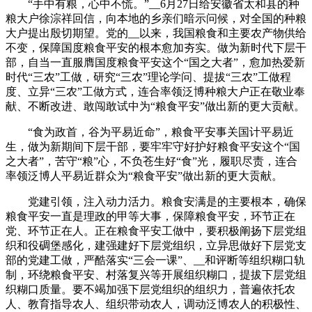
“手中有粮，心中不慌。”__6月27日给安徽省太和县的种
粮大户徐淙祥回信，向本地的乡亲们暗示问候，对全国的种粮
大户提出殷切期望。党的__以来，我国粮食和主要农产物供给
不变，保障国度粮食平安的根本愈加夯实。做为新时代下层干
部，自当一直服膺国度粮食平安这个“国之大者”，愈加热爱新
时代“三农”工做，研究“三农”理论学问、提拔“三农”工做程
度、立异“三农”工做方式，连合率领泛博种粮大户正在敬业奉
献、不断改进、敢闯敢试中为“粮食平安”做出新的更大贡献。
“食为政首，谷为平易近命”，粮食平安事关国计平易近
生，做为新期间下层干部，要牢牢守好护好粮食平安这个“国
之大者”，苦守“粮”心，不负苍生好“食”光，履职尽责，连合
率领泛博人平易近群众为“粮食平安”做出新的更大贡献。
党建引领，注入动力活力。粮食安满是的主要根本，确保
粮食平安一直是理政的甲等大事，保障粮食平安，环节正在
党、环节正在人。正在粮食平安工做中，要积极阐扬下层党组
织和役碉堡感化，建强建好下层党组织，立异思做好下层党支
部的党建工做，严酷落实“三会一课”、__和评断等组织糊口轨
制，环绕粮食平安、村落复兴等开展组织糊口，提拔下层党组
织糊口质量。要不竭加强下层党组织的组织力，普遍依托农
人、教育指导农人、组织带动农人，调动泛博农人的积极性、