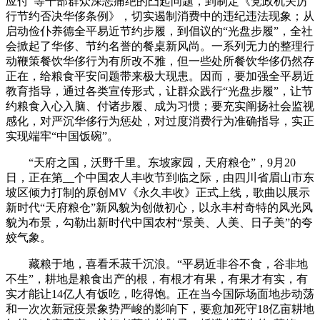
应付”等干部群众深恶痛绝的凸起问题，到制定《党政机关厉
行节约否决华侈条例》，切实遏制消费中的违纪违法现象；从
启动俭仆养德全平易近节约步履，到倡议的“光盘步履”，全社
会掀起了华侈、节约名誉的餐桌新风尚。一系列无力的整理行
动鞭策餐饮华侈行为有所改不雅，但一些处所餐饮华侈仍然存
正在，给粮食平安问题带来极大现患。因而，要加强全平易近
教育指导，通过各类宣传形式，让群众践行“光盘步履”，让节
约粮食入心入脑、付诸步履、成为习惯；要充实阐扬社会监视
感化，对严沉华侈行为惩处，对过度消费行为准确指导，实正
实现端牢“中国饭碗”。
“天府之国，沃野千里。东坡家园，天府粮仓”，9月20
日，正在第__个中国农人丰收节到临之际，由四川省眉山市东
坡区倾力打制的原创MV《永久丰收》正式上线，歌曲以展示
新时代“天府粮仓”新风貌为创做初心，以永丰村奇特的风光风
貌为布景，勾勒出新时代中国农村“景美、人美、日子美”的夸
姣气象。
藏粮于地，喜看禾菽千沉浪。“平易近非谷不食，谷非地
不生”，耕地是粮食出产的根，有根才有果，有果才有实，有
实才能让14亿人有饭吃，吃得饱。正在当今国际场面地步动荡
和一次次新冠疫景象势严峻的影响下，要愈加死守18亿亩耕地