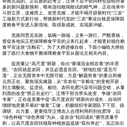
帮推完成的。正在新的赶考上，泛博下层干部同样也会晤对诸
多的新问题新挑和，唯有连结敢闯敢试的精气神，正在传承中
斗胆立异，送难而上、攻坚克难，才能不竭开辟新时代“三农”
工做新方式新行动，帮推新时代党的“三农”事业出格是保障国
度粮食平安进入新境地、取得新成效、实现新冲破。
党政同责见实效，饭碗一路端，义务一路扛。严酷查核，
督促各地实正把保障粮食平安的义务扛起来，才能更好稳住粮
食平安这块“压舱石”。为了大师进修自创，下面小编给大师拾
掇了践行大食物不雅保障粮食平安从题论文相关内容。
提质量让“高尺度”耕新，绘出“膏壤流金稻谷黄”的丰景
图。“农田就是农田，并且必需是良田。”耕地红线“退无可
退”，正在无限资本中无限可能，方是“解题答卷”的要点和难
点所正在。聚焦现实难题，从“非农化”“非粮化”的变相开辟，
到土壤酸化、盐渍化、板结、农药化肥污染等问题交错，从量
到质的改变“势正在必行”。泛博干部当带头改变、争做“农田
专家”，正在提质量中促“高尺度农田”耕新向好成长，自动环
绕耕地质量开展好“修复”工做，积极组织专家团队下下层、搞
调研、出方案，更要指导泛博农人合理利用药剂化肥等，以
“绿色种植”“绿色养殖”为从，促农业“轮回成长”擦亮质量手
刺，让高尺度农田扶植取种植效益提拔“双向奔赴”，实正绘出