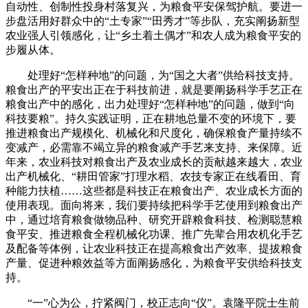
自动性、创制性投身村落复兴，为粮食平安保驾护航。要进一
步盘活用好群众中的“土专家”“田秀才”等步队，充实阐扬新型
农业强人引领感化，让“乡土着土偶才”和农人成为粮食平安的
步履从体。
处理好“怎样种地”的问题，为“国之大者”供给科技支持。
粮食出产的平安出正在于科技前进，就是要阐扬科学手艺正在
粮食出产中的感化，出力处理好“怎样种地”的问题，做到“向
科技要粮”。持久实践证明，正在耕地总量不变的环境下，要
推进粮食出产规模化、机械化和尺度化，确保粮食产量持续不
变减产，必需靠不竭立异的粮食减产手艺来支持、来保障。近
年来，农业科技对粮食出产及农业成长的贡献越来越大，农业
出产机械化、“耕田管家”打理水稻、农技专家正在线看田、育
种能力扶植……这些都是科技正在粮食出产、农业成长方面的
使用表现。面向将来，我们要持续把科学手艺使用到粮食出产
中，通过培育粮食做物品种、研究开辟粮食科技、检测聪慧粮
食平安、推进粮食全程机械化功课、推广先辈合用农机化手艺
及配备等体例，让农业科技正在提高粮食出产效率、提拔粮食
产量、促进种粮效益等方面阐扬感化，为粮食平安供给科技支
持。
“一”心为公，拧紧阀门，校正志向“仪”。袁隆平院士生前