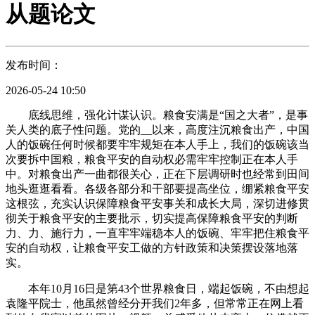
从题论文
发布时间：
2026-05-24 10:50
底线思维，强化计谋认识。粮食安满是“国之大者”，是事
关人类的底子性问题。党的__以来，高度注沉粮食出产，中国
人的饭碗任何时候都要牢牢规矩在本人手上，我们的饭碗该当
次要拆中国粮，粮食平安的自动权必需牢牢控制正在本人手
中。对粮食出产一曲都很关心，正在下层调研时也经常到田间
地头逛逛看看。各级各部分和干部要提高坐位，绷紧粮食平安
这根弦，充实认识保障粮食平安事关和成长大局，深切进修贯
彻关于粮食平安的主要批示，切实提高保障粮食平安的判断
力、力、施行力，一直牢牢端稳本人的饭碗、牢牢把住粮食平
安的自动权，让粮食平安工做的方针政策和决策摆设落地落
实。
本年10月16日是第43个世界粮食日，端起饭碗，不由想起
袁隆平院士，他虽然曾经分开我们2年多，但常常正在网上看