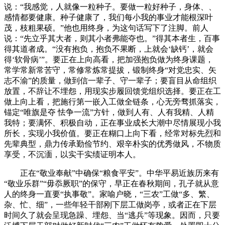
说：“我感觉，人就像一粒种子。要做一粒好种子，身体、、
感情都要健康。种子健康了，我们每小我的事业才能根深叶
茂，枝粗果硕。”他也用终身，为这句话写下了注脚。前人
说：“先立乎其大者，则其小者弗能夺也。”得其本者生，百事
得其道者成。“没有抱负，抱负不果断，上就会‘缺钙’，就会
得‘软骨病’”。要正在上向高看，把加强抱负做为终身课题，
常学常新常苦守，常修常炼常提拔，锻制终身“对党忠实、矢
志不渝”的质量，做到信一辈子、守一辈子；要盲目从命组织
放置，不辞让不埋怨，用现实步履回馈党组织选择。要正在工
做上向上看，把施行第一嵌入工做全链条，心无旁骛抓落实，
锚定“唯旗是夺 怯争一流”方针，做到人有、人有我精、人精
我特；要满怀、积极自动，正在事业成长大潮中尽情展现小我
所长，实现小我价值。要正在糊口上向下看，经常对标先烈和
先辈典型，鼎力传承勤俭节约、艰辛朴实的优秀做风，不物质
享受，不沉湎，以实干实绩证明本人。
正在“敬业奉献”中确保“粮食平安”。中华平易近族历来有
“敬业乐群”“毋忝厥职”的保守，早正在春秋期间，孔子就从意
人的终身一直要“执事敬”。家喻户晓，“三农”工做“多、繁、
杂、忙、细”，一些年轻干部刚下层工做岗亭，或者正在下层
时间久了就会呈现急躁、埋怨、当“逃兵”等现象。因而，只要