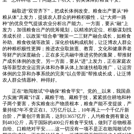
融取进“双管齐下”，把成长体例改变。粮食出产要从“种
粮从体”上发力，提拔农人群众的种粮积极性，让“大师一路
种”的优良空气提拔农业分析出产能力。一方面，要从“融”上
发力，加强粮食出产的统筹规划，以精准的定位、积极谋划找
准成长径，以政策“组合拳”鞭策一二三财产融合成长，如粮食
补助、粮食收储等政策，深化价钱构成机制，让泛博农人群众
的种粮积极性更脚；推进农业取旅逛、教育、文化和健康养老
等财产的深度融合，正在多元共融中推进劣势的集聚，帮推财
产成长体例的改变。另一方面，要从“进”上发力，正在家庭农
场等新型农业运营从体和办事从体上加速扶植取推广，让运营
体例的立异和办事系统的完美“以点带面”帮推成长成，让泛博
农人群众情愿种、种得好。
正在“敢闯敢试”中确保“粮食平安”。党的__以来，我国鼎
力实施“两藏”计谋，藏粮于地、藏粮于技，紧紧抓住耕地和种
子两个要害，夯实粮食出产物质根本，粮食产能不变提拔，产
量持续7年不变正在1。3万亿斤以上，10年再上一个千亿斤新
台阶，产量创汗青新高，达到13657亿斤，人均粮食拥有量达
到483公斤，高于国际的400公斤粮食平安线，做到了谷物根基
自给、口粮绝对平安……这一切没有一项不是正在敢闯敢试中