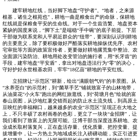
建牢耕地红线，当好脚下地盘“守护者”。“地者，之来源
根基，诸生之根苑也”，耕地一曲是粮食出产的命脉，保耕地
红线就是保粮食平安的生命线。对于一个生齿浩繁、地盘资本
紧缺的国度来说，“脚下土”是端稳“手中碗”的底子前提。下层
干部做为联系党和人平易近群众的“纽带”，要深刻认识到耕地
的主要意义，除了要积极做好严酷落实耕地操纵优先序、农村
宅审批等方面的政策宣传者，更要做好耕地撂荒集中整治、农
业面源污染防治、耕地用处改变管治的施行者，用“长牙齿”的
手段，建牢地盘“平安盾”，拿出对地盘违法行为“零”的决心，
守好护好永世根基农田，牢牢“18亿亩”耕地的平安红线。
立招牌让“示范区”耕新，绘出“满眼朝气钧”的丰景图。从
“水养茭白”的示范村，到“菌草手艺”铺就致富子的山林地带，
从油菜花“小火车”跑出的网红旅逛线，到“荷塘月色”绘就的富
春山居图，从沙地红薯交错而起的防止水土流失线，到高原土
豆映红的幸福糊口，越来越多的农业“示范区”呈现正在大地之
上，不只丰硕了农村画卷的色彩，更立了一块块“金招牌”，让
我们看到了致富上的无限可能。泛博干部当深度连系耕地、农
业成长取村落复兴，正在盘活存量、优化质量、把控变量、提
拔增量中，让一方热土为地域成长注入磅礴动能，实正引进更