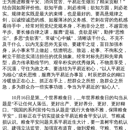
士为推进粮食平安、消弭贫苦、平易近生做出了精采贡献！”
结合国如斯评价他。欲知平曲，则必准绳；欲知方圆，则必老
实。规律老实既是最大的束缚，也是最好的。要高悬规律之
剑，以诚惶诚恐的感、如履薄冰的义务感、芒刺在背的危机感
看待手中，经常对照党纪党规本身，不抱非分之想，不越雷池
半步。要长修自律之课，服膺“是福、贪欲是祸”，勤掸“思惟
尘”、多思“贪欲害”、常破“心中贼”，清晰该干什么、不克不
及干什么，以内无妄思外无妄动。要建牢之堤，盲目加强本
身，从小事末节上做起，恬澹明志、致远，处事、不徇私交，
树立干部忠实清洁担任的优良抽象。经常对标先烈和先辈典
型，鼎力传承勤俭节约、艰辛朴实的优秀做风，不物质享受，
不沉湎，守住为政之本。要连结为平易近初心，“以人平易近
为核心”成长思惟，服膺为平易近办事旨，时辰把群众的糊口
冷暖放正在心上、抓正在手上，想群众之所想，急群众之所
急，多为群众办一些实事功德，争当为平易近的“贴心人”。
10月16日是第__个世界粮食日，__年世界粮食日的勾当从
题是“不让任何人落伍。更好出产、更好养分、更好、更好糊
口。”我国的系列宣传勾当从题是“践行大食物不雅，保障粮食
平安”，目标正在于切实提拔全平易近粮食平安认识、节粮减
损认识。粮食平安问题关系平易近生大计，要一直树牢危机认
识、建强立法监管、加强宣布道育，做到爱粮、守粮、节粮，