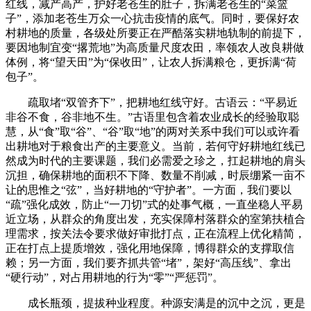
红线，减产高产，护好老苍生的肚子，拆满老苍生的“菜篮
子”，添加老苍生万众一心抗击疫情的底气。同时，要保好农
村耕地的质量，各级处所要正在严酷落实耕地轨制的前提下，
要因地制宜变“撂荒地”为高质量尺度农田，率领农人改良耕做
体例，将“望天田”为“保收田”，让农人拆满粮仓，更拆满“荷
包子”。
疏取堵“双管齐下”，把耕地红线守好。古语云：“平易近
非谷不食，谷非地不生。”古语里包含着农业成长的经验取聪
慧，从“食”取“谷”、“谷”取“地”的两对关系中我们可以或许看
出耕地对于粮食出产的主要意义。当前，若何守好耕地红线已
然成为时代的主要课题，我们必需爱之珍之，扛起耕地的肩头
沉担，确保耕地的面积不下降、数量不削减，时辰绷紧一亩不
让的思惟之“弦”，当好耕地的“守护者”。一方面，我们要以
“疏”强化成效，防止“一刀切”式的处事气概，一直坐稳人平易
近立场，从群众的角度出发，充实保障村落群众的室第扶植合
理需求，按关法令要求做好审批打点，正在流程上优化精简，
正在打点上提质增效，强化用地保障，博得群众的支撑取信
赖；另一方面，我们要齐抓共管“堵”，架好“高压线”、拿出
“硬行动”，对占用耕地的行为“零”“严惩罚”。
成长瓶颈，提拔种业程度。种源安满是的沉中之沉，更是