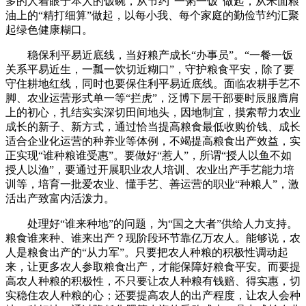
多的人着眼于本人的饭碗，从节约“一粥一饭”做起，从米面粮
油上的“精打细算”做起，以每小我、每个家庭的勤俭节约汇聚
起绿色健康糊口。
稳保利平易近底线，当好粮产成长“办事员”。“一餐一饭
关系平易近生，一瓢一饮切近糊口”，守护粮食平安，除了要
守住耕地红线，同时也要保住利平易近底线。面临农耕手艺不
脚、农业运营形式单一等“拦虎”，泛博下层干部要时辰服膺肩
上的初心，扎结实实深切田间地头，因地制宜，摸索帮力农业
成长的新子、新方式，通过恰当提高粮食最低收购价钱、成长
适合企业化运营的种养业等体例，不竭提高粮食出产效益，实
正实现“谁种粮谁受惠”。要做好“惹人”，所谓“授人以鱼不如
授人以渔”，要通过开展职业农人培训、农业出产手艺能力培
训等，培育一批爱农业、懂手艺、善运营的职业“种粮人”，激
活出产致富内活泼力。
处理好“谁来种地”的问题，为“国之大者”供给人力支持。
粮食谁来种、谁来出产？现阶段环节靠亿万农人。能够说，农
人是粮食出产的“从力军”。只要把农人种粮的积极性调动起
来，让更多农人参取粮食出产，才能保障好粮食平安。而要提
高农人种粮的积极性，不只要让农人种粮有钱赔、得实惠，切
实稳住农人种粮的心；还要提高农人的出产程度，让农人会种