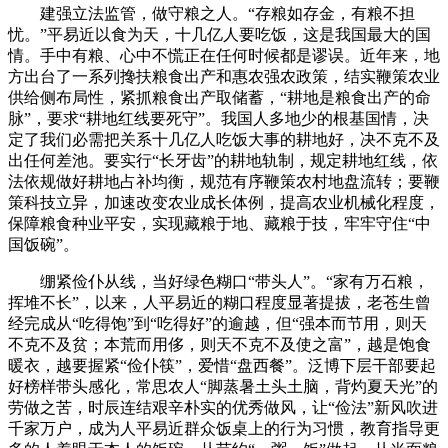
建强立法监管，做守粮之人。“存粮如存金，有粮不担
忧。”平易近以食为天，十几亿人要吃饭，这是我国最大的国
情。手中有粮、心中不慌正在任何时候都是谬误。近年来，地
方出台了一系列搀扶粮食出产和惠农强农政策，结实鞭策农业
供给侧布局性，紧抓粮食出产取储蓄，“耕地是粮食出产的命
脉”，要求“耕地红线要死守”。我国人多地少的根基国情，决
定了我们必需把关系十几亿人吃饭大事的耕地好，决不克不及
出任何差池。要实行“长牙齿”的耕地轨制，规定耕地红线，依
法依规做好耕地占补均衡，规范有序鞭策农村地盘流转；要鞭
策科技立异，加速改变农业成长体例，提高农业机械化程度，
保障粮食种业平安，实现藏粮于地、藏粮于技，牢牢守住“中
国饭碗”。
绷紧俭仆从线，当好绿色糊口“带头人”。“家有万石粮，
挥堆不长”，以来，人平易近的糊口程度显著提拔，老苍生曾
经完成从“吃得饱”到“吃得好”的逾越，但“强本而节用，则天
不克不及贫；本荒而用侈，则天不克不及使之富”，越是饱食
暖衣，越要握紧“俭仆筷”，爱惜“盘西餐”。泛博下层干部要起
好榜样带头感化，常思农人“脚蒸暑土头土脑，背灼夏天光”的
劳做之苦，时辰连结艰辛朴实的优秀做风，让“俭法”新风吹进
千家万户，成为人平易近群众饭桌上的行为习惯，教育指导更