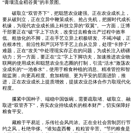
“膏壤流金稻谷黄”的丰景图。
破取立“双管齐下”，把聪慧农业建强。正在农业成长上，
要从破到立，正在立异中鞭策成长、抢占先机，把握时代成长
机缘，为现代农业成长插上科技立异的“双翼”。一方面，泛博
干部要正在“破”字上下功夫，改变过去粮食出产过程中效率
低、粗放化的不脚，正在手艺立异上积极研发、不竭冲破，正
在根本性、前沿性和严沉环节手艺上自从立异，处理“卡脖子”
难题，正在“攻关”中处理现实存正在的问题，为成长注入磅礴
动力；另一方面，要正在“立”字上下脚功夫，加速推进农业物
联网的使用成长和聪慧农业生态圈的打制，引流“活水”激荡农
业成长的“一池春水”，使用于粮食种植的消息、精准管控和智
能监测，向更高程度、愈加精细、更为平安的层面进阶，推
进，正在农业成长上提质增效，提拔农业总体合作力取现代化
程度。
攥紧中国种子、端稳中国饭碗，需要疏取堵、破取立、融
取进“双管齐下”，夯实农业持续成长的根本财产，切实保障好
粮食平安。
藏粮于平易近，乐传社会风尚浓。正在全社会营制厉行节
约之风，杜绝华侈。“谁知盘西餐，粒粒皆辛苦。”节约粮食是