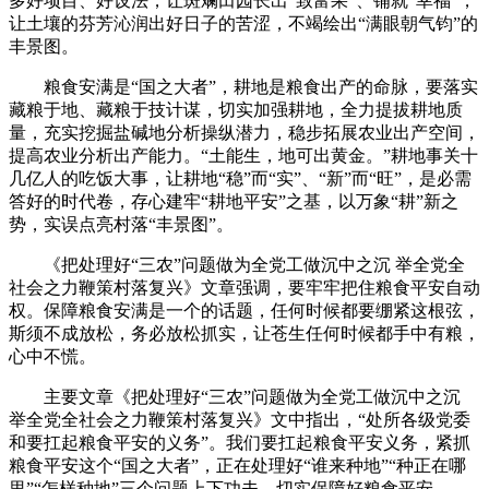
多好项目、好设法，让斑斓田园长出“致富果”、铺就“幸福”，
让土壤的芬芳沁润出好日子的苦涩，不竭绘出“满眼朝气钧”的
丰景图。
粮食安满是“国之大者”，耕地是粮食出产的命脉，要落实
藏粮于地、藏粮于技计谋，切实加强耕地，全力提拔耕地质
量，充实挖掘盐碱地分析操纵潜力，稳步拓展农业出产空间，
提高农业分析出产能力。“土能生，地可出黄金。”耕地事关十
几亿人的吃饭大事，让耕地“稳”而“实”、“新”而“旺”，是必需
答好的时代卷，存心建牢“耕地平安”之基，以万象“耕”新之
势，实误点亮村落“丰景图”。
《把处理好“三农”问题做为全党工做沉中之沉 举全党全
社会之力鞭策村落复兴》文章强调，要牢牢把住粮食平安自动
权。保障粮食安满是一个的话题，任何时候都要绷紧这根弦，
斯须不成放松，务必放松抓实，让苍生任何时候都手中有粮，
心中不慌。
主要文章《把处理好“三农”问题做为全党工做沉中之沉
举全党全社会之力鞭策村落复兴》文中指出，“处所各级党委
和要扛起粮食平安的义务”。我们要扛起粮食平安义务，紧抓
粮食平安这个“国之大者”，正在处理好“谁来种地”“种正在哪
里”“怎样种地”三个问题上下功夫，切实保障好粮食平安。