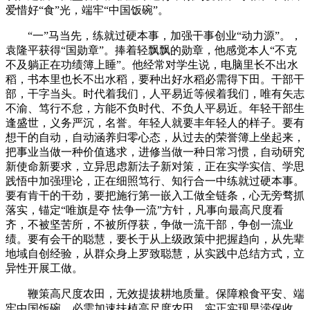
爱惜好“食”光，端牢“中国饭碗”。
“一”马当先，练就过硬本事，加强干事创业“动力源”。，
袁隆平获得“国勋章”。捧着轻飘飘的勋章，他感觉本人“不克
不及躺正在功绩簿上睡”。他经常对学生说，电脑里长不出水
稻，书本里也长不出水稻，要种出好水稻必需得下田。干部干
部，干字当头。时代着我们，人平易近等候着我们，唯有矢志
不渝、笃行不怠，方能不负时代、不负人平易近。年轻干部生
逢盛世，义务严沉，名誉。年轻人就要丰年轻人的样子。要有
想干的自动，自动涵养归零心态，从过去的荣誉簿上坐起来，
把事业当做一种价值逃求，进修当做一种日常习惯，自动研究
新使命新要求，立异思虑新法子新对策，正在实学实信、学思
践悟中加强理论，正在细照笃行、知行合一中练就过硬本事。
要有肯干的干劲，要把施行第一嵌入工做全链条，心无旁骛抓
落实，锚定“唯旗是夺 怯争一流”方针，凡事向最高尺度看
齐，不被坚苦所，不被所俘获，争做一流干部，争创一流业
绩。要有会干的聪慧，要长于从上级政策中把握趋向，从先辈
地域自创经验，从群众身上罗致聪慧，从实践中总结方式，立
异性开展工做。
鞭策高尺度农田，无效提拔耕地质量。保障粮食平安、端
牢中国饭碗，必需加速扶植高尺度农田，实正实现旱涝保收、