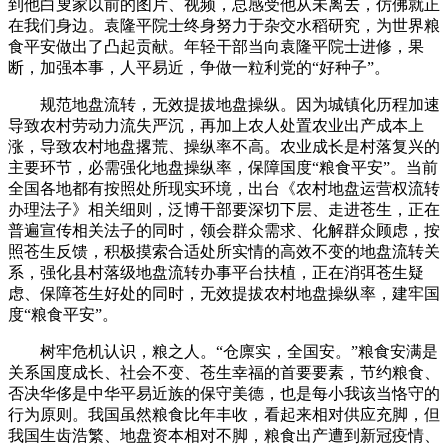
到他白叟家以前的图片、视频，总感受他从未离去，仿佛就正
在我们身边。袁隆平院士终身努力于杂交水稻研究，为世界粮
食平安做出了凸起贡献。年轻干部当向袁隆平院士进修，果
断，加强本事，人平易近，争做一粒利党的“好种子”。
规范地盘流转，无效提拔地盘操纵。因为城镇化历程加速
导致农村劳动力流失严沉，再加上农人处置农业出产成本上
涨，导致农村地盘撂荒、操纵率不高。农业成长是村落复兴的
主要环节，必需强化地盘操纵率，保障国度“粮食平安”。当前
全国各地都有按照处所现实环境，出台《农村地盘运营权流转
办理法子》相关细则，泛博干部要深切下层、走进苍生，正在
普遍宣传相关法子的同时，领会群众需求、化解群众顾虑，按
照苍生反馈，积极摸索合适处所实情的高效不变的地盘流转关
系，强化县村落级地盘流转办事平台扶植，正在消弭苍生疑
虑、保障苍生好处的同时，无效提拔农村地盘操纵率，建牢国
度“粮食平安”。
树牢危机认识，粮之人。“仓廪实，全国安。”粮食安满是
关系国度成长、社会不变、苍生幸福的首要要素，节约粮食、
否决华侈是中华平易近族的保守美德，也是每小我该当恪守的
行为原则。我国虽然粮食比年丰收，看起来相对供应充脚，但
我国生齿浩繁、地盘资本相对不脚，粮食出产遭到新冠疫情、