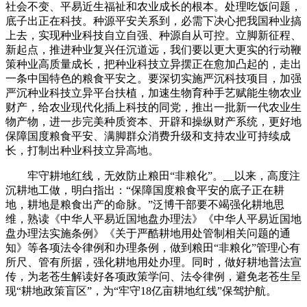
社会不变、平易近生福祉和农业成长的根本。处理吃饭问题，
底子出正在科技。种源平安关系到，必需下决心把我国种业搞
上去，实现种业科技自立自强、种源自从可控。立脚新征程、
新起点，推进种业复兴任沉道远，我们要以更大更实的行动鞭
策种业高质量成长，把种业科技立异摆正在愈加凸起的，走出
一条中国特色的粮食平安之。要深切实施严沉科技项目，加强
严沉种业科技立异平台扶植，加速生物育种手艺赋能生物农业
财产，给农业现代化插上科技的同党，推出一批新一代农业生
物产物，进一步完美种质资本、开辟和操纵财产系统，更好地
保障国度粮食平安、满脚群众消费升级和支持农业可持续成
长，打制出种业科技立异高地。
牢守耕地红线，无效防止粮田“非粮化”。__以来，高度注
沉耕地工做，明白指出：“保障国度粮食平安的底子正在耕
地，耕地是粮食出产的命脉。”泛博干部要不竭强化耕地思
维，熟读《中华人平易近国地盘办理法》《中华人平易近国地
盘办理法实施条例》《关于严酷耕地用处管制相关问题的通
知》等各项法令律例和办理条例，做到粮田“非粮化”管理心有
所尺、管有所据，强化耕地用处办理。同时，做好耕地普法宣
传，为老苍生解读好各项政策学问、法令律例，避免老苍生呈
现“耕地政策盲区”，为“牢守18亿亩耕地红线”保驾护航。