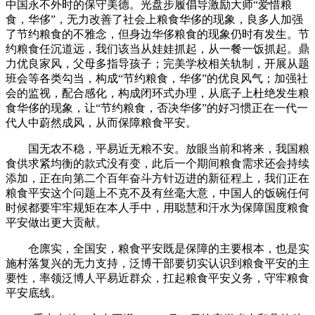
中国永不外时的保守美德。光盘步履倡导激励大师“爱惜粮
食，华侈”，无力改善了社会上粮食华侈的现象，良多人加强
了节约粮食的不雅念，但身边华侈粮食的现象仍时有发生。节
约粮食任沉道远，我们该当从娃娃抓起，从一餐一饭抓起。鼎
力优良家风，父母多指导孩子；完美学校相关轨制，开展从题
班会等各类勾当，构成“节约粮食，华侈”的优良风气；加强社
会的监视，配合感化，构成闭环式办理，从底子上杜绝发生粮
食华侈的现象，让“节约粮食，否决华侈”的好习惯正在一代一
代人中蔚然成风，从而保障粮食平安。
国无农不稳，平易近无粮不安。放眼当前和将来，我国粮
食供求紧均衡的款式没有变，此后一个期间粮食需求还会持续
添加，正在向第二个百年奋斗方针迈进的新征程上，我们正在
粮食平安这个问题上不克不及有丝毫大意，中国人的饭碗任何
时候都要牢牢规矩在本人手中，用聪慧和汗水为保障国度粮食
平安做出更大贡献。
仓廪实，全国安，粮食平安既是保障的主要根本，也是实
施村落复兴的无力支持，泛博干部要切实认识到粮食平安的主
要性，率领泛博人平易近群众，扛起粮食平安义务，守牢粮食
平安底线。