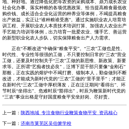
地、种好地。通过降低化肥等农资的采购成本、鼎力成长农业
社会化办事、落实种粮的各项优惠政策、恰当提高粮食最低收
购价钱、成长适合企业化运营的种养业等体例，不竭提高粮食
出产效益，实正让“谁种粮谁受惠”。通过实施职业农人培育培
训工程、开展职业农人本质技术培训打算、加强农人农业出产
手艺能力培训等体例，出力培育一批爱农业、懂手艺、善运营
的新型职业化农人步队，切实保障粮食出产人力需求。
正在“不断改进”中确保“粮食平安”。“三农”工做也是性、
时代性、专业性等很强的工做，不只要控制日常的“三农”营业
工做，还要及时控制关于“三农”工做的新思惟、新政策、新要
求等。正所谓“艺痴者技必良”，泛博下层干部只要像“金刚石”
那般，正在实践的熔炉中不竭打磨、锻制本人，勤奋做到不断
改进，才能成为新时代党的“三农”工做的“里手里手”；才能正
在新时代“三农”工做中厚积薄发，正在泛泛期间“看得出”、环
节时辰“坐得出”、危难时辰“豁得出”，时辰为鞭策新时代党的
“三农”事业出格是守好国度粮食平安坐好岗、尽好责。
上一篇：
陕西地域_专注食物行业鞭策食物平安_资讯核心
下一篇：
济南市莱芜区吴伯箫学校