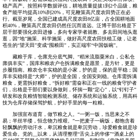
稳产高产。按照科学数据评估，耕地质量提拔1到2个品级，粮
食产能平均提高10%到20%，可见鞭策高尺度农田势正在必
行。截至岁尾，全国已建成高尺度农田8亿亩，占全国耕地面
积40%，鞭策高尺度农田仍然任沉而道远。泛博干部出格是下
层干部要强化农田进修，多向专家学者就教、多去田间地头逛
逛，因“地”施策、科学施策，做好高尺度农田扶植工做，让老
苍生的“望天田”变成“囤粮田”，实正端牢“中国饭碗”。
藏粮于库，仓廪充分底气脚。“稻米流脂粟米白，公私仓
廪俱丰实”，国库和粮农户仓拆满粮食是愿景，是方针，更是
步履指南。粮农仓丰实稳的是小家，护的是，保的是平稳；国
库丰实稳得是“大师”，护的是全国，全国安则稳。仓库需拆满
粮食，更需拆好粮食，“拆好粮”需奋和正在一线的粮食守护者
们，出格是干部们要以身做则，怀揣一颗“定心”，以“钉钉子”
研发和改良粮情智能检测系统、储存系统和运输系统，用高科
技为仓库存储保驾护航，护好手里的每一粒粮。
加强宣布道育，做节粮之人。“一粥一饭，当思来之不
易；半丝半缕，恒念物力维艰。”一把麦子一碗饭，都饱含着
轻飘飘的劳动汗水，卑沉粮食就是卑沉劳动，珍爱粮食就是珍
爱生命。党的__以来，从清理整理“舌尖上的华侈”“酒桌上的