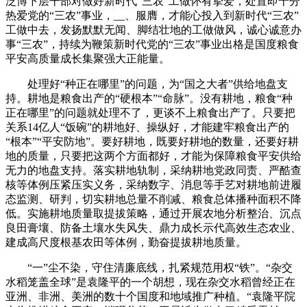
泛博下层干部对做好新时代“三农”工做怀有挚爱，处置即十分
热爱党的“三农”事业，__、服膺，才能心投入到新时代“三农”
工做中去，发扬默默无闻、脚结壮地的工做做风，诚心诚意办
事“三农”，持续为鞭策新时代党的“三农”事业出格是国度粮食
平安高质量成长集聚强大正能量。
处理好“种正在哪里”的问题，为“国之大者”供给地盘支
持。耕地是粮食出产的“硬根本”“命脉”。没有耕地，粮食“种
正在哪里”的问题就处理不了，更谈不上粮食出产了。只要把
关系14亿人“饭碗”的耕地好、操纵好，才能建牢粮食出产的
“根本”“平安防地”。要好耕地，既要好耕地的数量，还要好耕
地的质量，只要把这两个方面都好，才能为保障粮食平安供给
无力的地盘支持。落实耕地轨制，采纳耕地党政同责、严酷查
核等体例压紧压实义务，采纳数字、消息等手艺对耕地前进履
态监测、研判，切实耕地总量不削减、粮食总体播种面积不降
低。实施耕地质量取提拔策略，通过开展农地分析整治、沉点
良田膏壤、防备土壤水失风失、鼎力成长示代高效生态农业、
建成高尺度根基农田等体例，勤奋提拔耕地质量。
“一”尘不染，守住清廉底线，扎紧规范用权“铁”。“杂交
水稻笼盖全球”是袁隆平的一个胡想，现在杂交水稻曾经正在
亚洲、非洲、美洲的数十个国度和地域推广种植。“袁隆平院