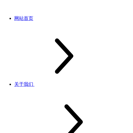
网站首页
关于我们