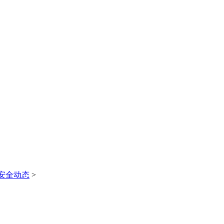
安全动态
>