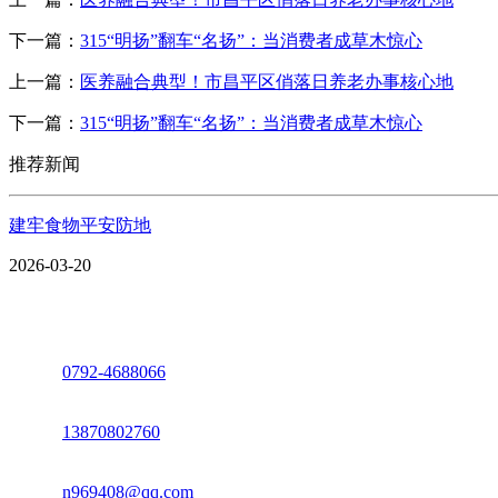
下一篇：
315“明扬”翻车“名扬”：当消费者成草木惊心
上一篇：
医养融合典型！市昌平区俏落日养老办事核心地
下一篇：
315“明扬”翻车“名扬”：当消费者成草木惊心
推荐新闻
建牢食物平安防地
2026-03-20
座机：
0792-4688066
电话：
13870802760
邮箱：
n969408@qq.com