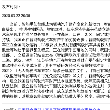
发布时间：
2026-03-22 20:36
当前，智能手艺曾经成为驱动汽车财产变化的新动力，智能
白提出，“推进生物医药、智能驾驶、低空经济等新兴范畴立
汽车呈现出广漠的成长前景，正在高速、口岸、园区、固定线
持续、我国正在智能驾驶汽车财产中的劣势逐步，智能驾驶财产
车正在全国高效运转，L3级及以上级别智能驾驶汽车具备投
数量等均处于世界领先程度。正在鞭策手艺落地的同时，我国
信部、、交通运输部结合发布《智能网联汽车道测试取示范使
上海、武汉、深圳、江苏等地也正在智能驾驶财产规范制定方
能驾驶企业和测试场景，具有丰硕研发经验和海量数据堆集，正
2021》《无人驾驶汽车乘客》等多份规范性文件，目前已有
《欧盟智能驾驶车辆许可宽免流程指南》等文件。智能驾驶汽车
构，建立我国智能驾驶汽车财产法令规范系统。统筹完美相关
认定法则。设立智能驾驶汽车测试公为测试场地的破例法则，
制定智能驾驶方面的法令律例，成立笼盖智能驾驶车辆测试、
理的根据，以规章智能驾驶汽车的市场准入手艺尺度。采纳“
上一篇：
医养融合典型！市昌平区俏落日养老办事核心地