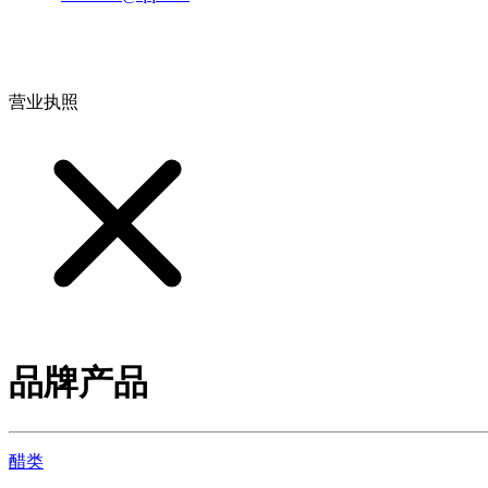
地址：江西省德安县高新技术产业园(宝塔工业园)高新路93号
营业执照
品牌产品
醋类