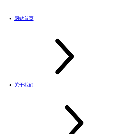
网站首页
关于我们