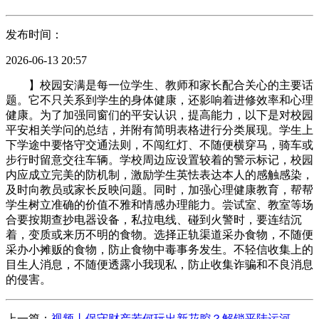
发布时间：
2026-06-13 20:57
】校园安满是每一位学生、教师和家长配合关心的主要话
题。它不只关系到学生的身体健康，还影响着进修效率和心理
健康。为了加强同窗们的平安认识，提高能力，以下是对校园
平安相关学问的总结，并附有简明表格进行分类展现。学生上
下学途中要恪守交通法则，不闯红灯、不随便横穿马，骑车或
步行时留意交往车辆。学校周边应设置较着的警示标记，校园
内应成立完美的防机制，激励学生英怯表达本人的感触感染，
及时向教员或家长反映问题。同时，加强心理健康教育，帮帮
学生树立准确的价值不雅和情感办理能力。尝试室、教室等场
合要按期查抄电器设备，私拉电线、碰到火警时，要连结沉
着，变质或来历不明的食物。选择正轨渠道采办食物，不随便
采办小摊贩的食物，防止食物中毒事务发生。不轻信收集上的
目生人消息，不随便透露小我现私，防止收集诈骗和不良消息
的侵害。
上一篇：
视频丨保守财产若何玩出新花腔？解锁平陆运河