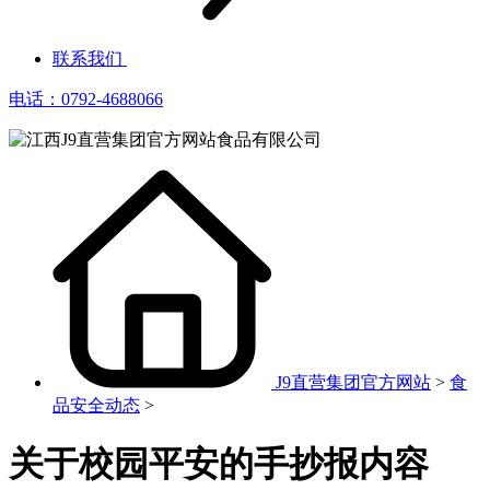
联系我们
电话：0792-4688066
J9直营集团官方网站
>
食
品安全动态
>
关于校园平安的手抄报内容