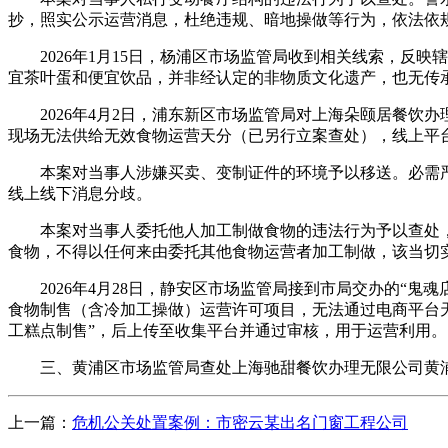
抄，照实公示运营消息，杜绝违规、暗地操做等行为，依法依
2026年1月15日，杨浦区市场监管局收到相关线索，反映
宜茶叶蛋和便宜饮品，并非经认定的非物质文化遗产，也无传
2026年4月2日，浦东新区市场监管局对上海朵颐居餐饮
现场无法供给无效食物运营天分（已另行立案查处），线上平
本案对当事人涉嫌买卖、变制证件的环境予以移送。必需严
线上线下消息分歧。
本案对当事人委托他人加工制做食物的违法行为予以查处，
食物，不得以任何来由委托其他食物运营者加工制做，该当切
2026年4月28日，静安区市场监管局接到市局交办的“鬼
食物制售（含冷加工操做）运营许可项目，无法通过电商平台
工糕点制售”，后上传至收集平台并通过审核，用于运营利用。
三、黄浦区市场监管局查处上海驰甜餐饮办理无限公司黄浦
上一篇：
危机公关处置案例：市密云某出名门窗工程公司