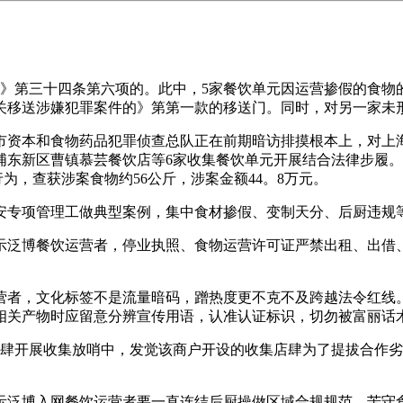
第三十四条第六项的。此中，5家餐饮单元因运营掺假的食物
关移送涉嫌犯罪案件的》第第一款的移送门。同时，对另一家未
海市资本和食物药品犯罪侦查总队正在前期暗访排摸根本上，对
浦东新区曹镇慕芸餐饮店等6家收集餐饮单元开展结合法律步履。
为，查获涉案食物约56公斤，涉案金额44。8万元。
专项管理工做典型案例，集中食材掺假、变制天分、后厨违规
泛博餐饮运营者，停业执照、食物运营许可证严禁出租、出借、
，文化标签不是流量暗码，蹭热度更不克不及跨越法令红线。借“
相关产物时应留意分辨宣传用语，认准认证标识，切勿被富丽话
店肆开展收集放哨中，发觉该商户开设的收集店肆为了提拔合作
泛博入网餐饮运营者要一直连结后厨操做区域合规规范，苦守食