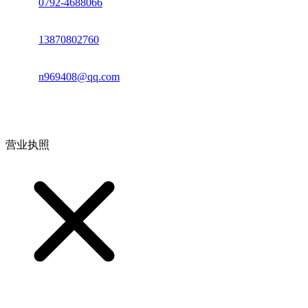
座机：
0792-4688066
电话：
13870802760
邮箱：
n969408@qq.com
地址：江西省德安县高新技术产业园(宝塔工业园)高新路93号
营业执照