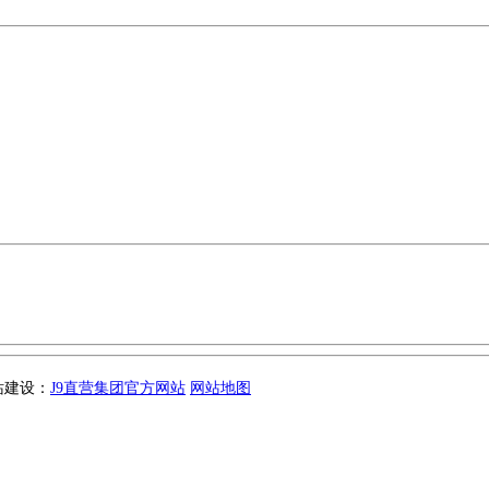
网站建设：
J9直营集团官方网站
网站地图