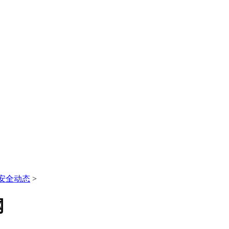
安全动态
>
网