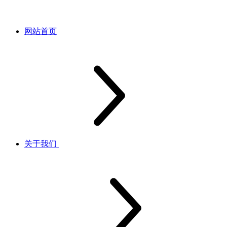
网站首页
关于我们