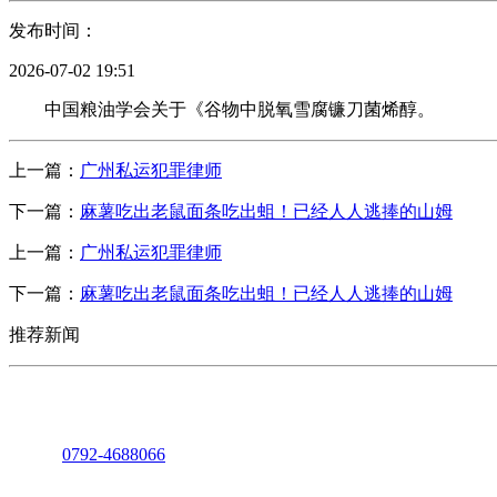
发布时间：
2026-07-02 19:51
中国粮油学会关于《谷物中脱氧雪腐镰刀菌烯醇。
上一篇：
广州私运犯罪律师
下一篇：
麻薯吃出老鼠面条吃出蛆！已经人人逃捧的山姆
上一篇：
广州私运犯罪律师
下一篇：
麻薯吃出老鼠面条吃出蛆！已经人人逃捧的山姆
推荐新闻
座机：
0792-4688066