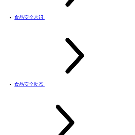
食品安全常识
食品安全动态