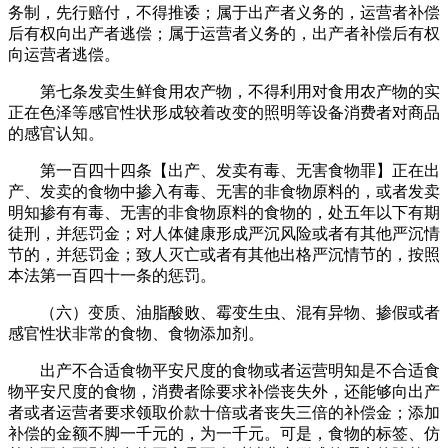
务制，先行赔付，不得推诿；属于出产者义务的，运营者补偿
后有权向出产者逃偿；属于运营者义务的，出产者补偿后有权
向运营者逃偿。
第七条发卖生鲜食用农产物，不得利用对食用农产物的实
正在色泽等感官性状形成较着改变的照明等设备消费者对商品
的感官认知。
第一百四十四条【出产、发卖有毒、无害食物罪】正在出
产、发卖的食物中掺入有毒、无害的非食物原料的，或者发卖
明知掺有有毒、无害的非食物原料的食物的，处五年以下有期
徒刑，并惩罚金；对人体健康形成严沉风险或者有其他严沉情
节的，并惩罚金；致人灭亡或者有其他出格严沉情节的，按照
本法第一百四十一条的惩罚。
（六）变质、油脂酸败、霉变生虫、混有异物、掺假或者
感官性状非常的食物、食物添加剂。
出产不合适食物平安尺度的食物或者运营明知是不合适食
物平安尺度的食物，消费者除要求补偿丧失外，还能够向出产
者或者运营者要求领取价款十倍或者丧失三倍的补偿金；添加
补偿的金额不脚一千元的，为一千元。可是，食物的标签、仿