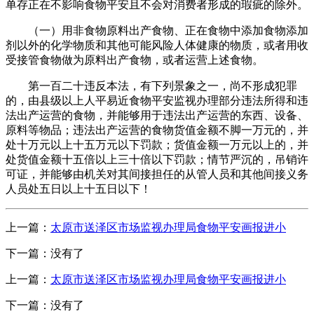
单存正在不影响食物平安且不会对消费者形成的瑕疵的除外。
（一）用非食物原料出产食物、正在食物中添加食物添加
剂以外的化学物质和其他可能风险人体健康的物质，或者用收
受接管食物做为原料出产食物，或者运营上述食物。
第一百二十违反本法，有下列景象之一，尚不形成犯罪
的，由县级以上人平易近食物平安监视办理部分违法所得和违
法出产运营的食物，并能够用于违法出产运营的东西、设备、
原料等物品；违法出产运营的食物货值金额不脚一万元的，并
处十万元以上十五万元以下罚款；货值金额一万元以上的，并
处货值金额十五倍以上三十倍以下罚款；情节严沉的，吊销许
可证，并能够由机关对其间接担任的从管人员和其他间接义务
人员处五日以上十五日以下！
上一篇：
太原市送泽区市场监视办理局食物平安画报进小
下一篇：没有了
上一篇：
太原市送泽区市场监视办理局食物平安画报进小
下一篇：没有了