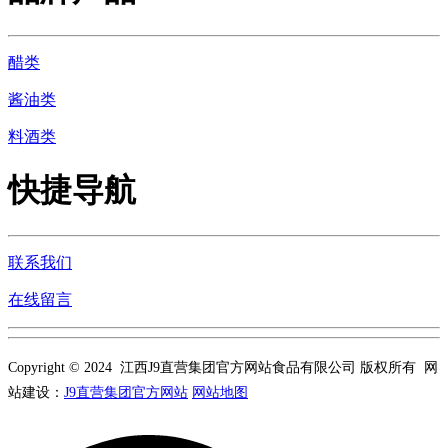
醋类
酱油类
料酒类
快捷导航
联系我们
在线留言
Copyright © 2024 江西J9直营集团官方网站食品有限公司 版权所有 网
站建设：
J9直营集团官方网站
网站地图