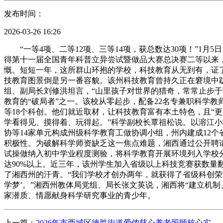
发布时间：
2026-03-26 16:26
“一等4项、二等12项、三等14项，获总数达30项！”1月5
得第十一届全国青年科普立异尝试暨做品大赛总决赛二等以来
慨。短短一年，这所群山环抱的学校，科技教育从无到有，证
技教育图景倒是另一番容貌。该州科技教育曾持久正在窘境中跋
组、副局长刘修洪坦言，“山里孩子对世界的猎奇，常常止步于
教育的“破局者”之一。该校从零起步，配备22名专兼职科学教
等18个科创。他们就近取材，让科技教育富有本土特色，且“更
学看得见、摸得着、玩得起。”科学副校长覃祖松说。以溶江
协等14家单元构成州级科学教育工做协调小组，州内建成12
积极性。为破解科学师资缺乏这一焦点难题，湘西通过公开聘请
试操做纳入初中学业程度测验，将科学教育开展环境列入学校
达90%以上。近三年，该州学生加入省级以上科技竞赛获数量
了湘西州的汗青。“我们学校才创办两年，就获得了省级科创荣誉
学梦’。”湘西州教体局党组、局长张文英说，湘西将“建立机
家潜质、情愿献身科学研究事业的青少年。
上一篇：
2026年市西城区德胜街道爱侬慈心养老照顾核心实