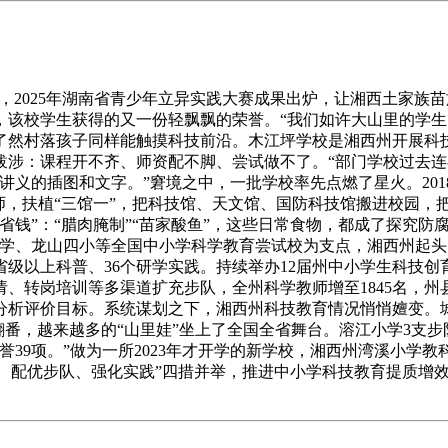
日，2025年湖南省青少年立异实践大赛成果出炉，让湘西土家族
，该校学生获得的又一份轻飘飘的荣誉。“我们如许大山里的学生
了然村落孩子同样能触摸科技前沿。木江坪学校是湘西州开展科
涉：课程开不齐、师资配不脚、尝试做不了。“部门学校过去连尝试
讲义的插图和文字。”窘境之中，一批学校率先点燃了星火。20
师，扶植“三馆一”，把科技馆、天文馆、国防科技馆搬进校园，
省钱”：“腊肉腌制”“苗家酸鱼”，这些日常食物，都成了探究
小学、龙山四小等全国中小学科学教育尝试校为支点，湘西州起
个省级以上科普、36个研学实践。持续举办12届州中小学生科技
、转岗培训等多渠道扩充步队，全州科学教师增至1845名，
分析评价目标。系统谋划之下，湘西州科技教育情况悄悄嬗变。
翻番，越来越多的“山里娃”坐上了全国全省舞台。溶江小学3支步
39项。”做为一所2023年才开学的新学校，湘西州湾溪小学教
制、配优步队、强化实践”四措并举，推进中小学科技教育提质增