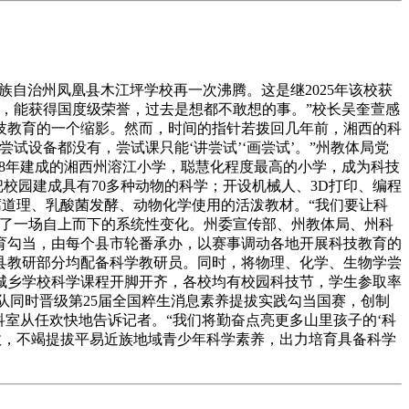
苗族自治州凤凰县木江坪学校再一次沸腾。这是继2025年该校获
，能获得国度级荣誉，过去是想都不敢想的事。”校长吴奎萱感
技教育的一个缩影。然而，时间的指针若拨回几年前，湘西的科
设备都没有，尝试课只能‘讲尝试’‘画尝试’。”州教体局党
18年建成的湘西州溶江小学，聪慧化程度最高的小学，成为科技
把校园建成具有70多种动物的科学；开设机械人、3D打印、编程
防腐道理、乳酸菌发酵、动物化学使用的活泼教材。“我们要让科
头了一场自上而下的系统性变化。州委宣传部、州教体局、州科
创育勾当，由每个县市轮番承办，以赛事调动各地开展科技教育的
州县教研部分均配备科学教研员。同时，将物理、化学、生物学尝
城乡学校科学课程开脚开齐，各校均有校园科技节，学生参取率
队同时晋级第25届全国粹生消息素养提拔实践勾当国赛，创制
科室从任欢快地告诉记者。“我们将勤奋点亮更多山里孩子的‘科
效，不竭提拔平易近族地域青少年科学素养，出力培育具备科学