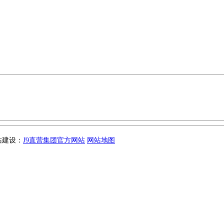
网站建设：
J9直营集团官方网站
网站地图