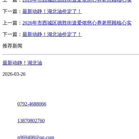
下一篇：
最新动静！湖北油价定了！
上一篇：
2026年市西城区德胜街道爱侬慈心养老照顾核心实
下一篇：
最新动静！湖北油价定了！
推荐新闻
最新动静！湖北油
2026-03-26
座机：
0792-4688066
电话：
13870802760
邮箱：
n969408@qq.com