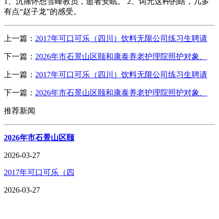
1、沉痛怀想雪峰教员，逝者安眠。 2、词元这种的瞎，几多
有点“赵子龙”的感受。
上一篇：
2017年可口可乐（四川）饮料无限公司练习生聘请
下一篇：
2026年市石景山区颐和康泰养老护理院照护对象、
上一篇：
2017年可口可乐（四川）饮料无限公司练习生聘请
下一篇：
2026年市石景山区颐和康泰养老护理院照护对象、
推荐新闻
2026年市石景山区颐
2026-03-27
2017年可口可乐（四
2026-03-27