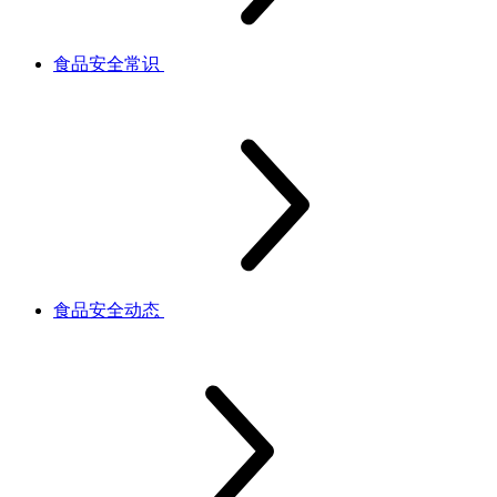
食品安全常识
食品安全动态