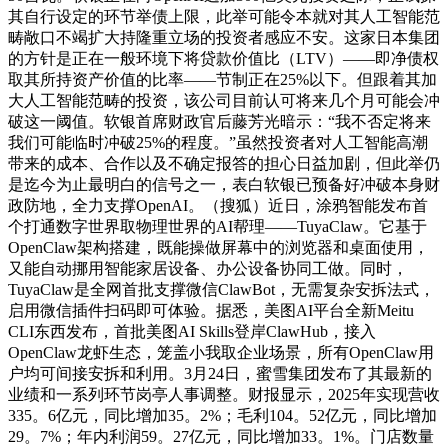
其自行设定的环节举债上限，此举可能令本就对其人工智能范
畴敞口不竭扩大持隆重立场的投资者感应不安。这家日本集团
的方针是正在一般环境下将贷款价值比（LTV）——即净债权
取其所持资产价值的比率——节制正在25%以下。但跟着其加
大人工智能范畴的投资，该公司目前认可将来几个月可能会冲
破这一阈值。软银首席财政官后藤芳光暗示：“我不否定将来
我们可能临时冲破25%的程度。”虽然投资者对人工智能高潮
带来的成本、合作以及不确定报答的担心日益加剧，但此举仍
是迄今为止最明白的信号之一，表白软银已预备好冲破本身财
政防地，全力支撑OpenAI。（搜狐）近日，涂鸦智能发布首
个打通数字世界取物理世界的AI帮理——TuyaClaw。它基于
OpenClaw架构搭建，既能操做屏幕中的浏览器和桌面使用，
又能自动挪用智能家居设备、办公设备协同工做。同时，
TuyaClaw是全网首批支撑微信ClawBot，无需复杂安拆法式，
启用微信插件扫码即可体验。据悉，美图AI平台全新Meitu
CLI东西发布，首批美图AI Skills登岸ClawHub，接入
OpenClaw龙虾生态，笼盖小我取企业场景，所有OpenClaw用
户均可间接安拆和利用。3月24日，蜜雪集团发布了其最新的
业绩和一系列环节岗亭人事调整。财报显示，2025年实现营收
335。6亿元，同比增加35。2%；毛利104。52亿元，同比增加
29。7%；年内利润59。27亿元，同比增加33。1%。门店数量