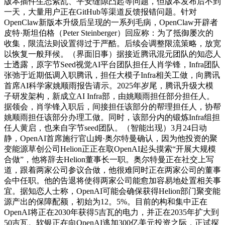
版本插件生态紊乱、平安缝隙凸起等问题，但版本发布后不到
一天，大量用户正在GitHub等渠道反馈报错问题。针对
OpenClaw新版本升级后呈现的一系列毛病，OpenClaw开辟者
皮特·斯坦伯格（Peter Steinberger）回应称：为了抵御屡次的
收集，限流法则设置得过于严酷。后续会调整限流策略，放宽
以恢复一般拜候。（界面旧事）据接近腾讯混元团队的知恋人
士透露，原字节Seed视觉AI平台团队担任人肖学锋，Infra团队
张弛于近期低调入职腾讯，担任大模子Infra相关工做，向腾讯
首席AI科学家姚顺雨报告请示。2025年岁尾，腾讯升级大模
子研发架构，新成立AI Infra部，由姚顺雨担任部分担任人。
据领会，肖学锋入职后，间接担任该部分的帮理担任人，协帮
姚顺雨担任该部分办理工做。同时，该部分内的锻炼Infra组担
任人黄启，也来自字节seed团队。（智能出现）3月24日动
静，OpenAI首席施行官山姆·奥尔特曼确认，因为他投资的聚
变能源草创公司Helion正正在取OpenAI起头摸索“开展大规模
合做”，他将辞去Helion董事长一职。奥尔特曼正在社交上写
道，跟着两家公司参议合做，他很难同时正在两家公司的董事
会中任职。他的告退将使得两家公司能愈加容易地处置相关事
宜。据知恋人士称，OpenAI可能会确保获得Helion部门聚变能
源产出的保障配额，初始为12。5%。目前的构和集中正在
OpenAI将正在2030年获得5吉瓦的电力，并正在2035年扩大到
50吉瓦。软银正在向OpenAI逃加300亿美元投资之际，正试探