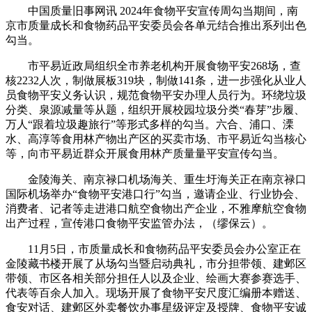
中国质量旧事网讯 2024年食物平安宣传周勾当期间，南
京市质量成长和食物药品平安委员会各单元结合推出系列出色
勾当。
市平易近政局组织全市养老机构开展食物平安268场，查
核2232人次，制做展板319块，制做141条，进一步强化从业人
员食物平安义务认识，规范食物平安办理人员行为。环绕垃圾
分类、泉源减量等从题，组织开展校园垃圾分类“春芽”步履、
万人“跟着垃圾趣旅行”等形式多样的勾当。六合、浦口、溧
水、高淳等食用林产物出产区的买卖市场、市平易近勾当核心
等，向市平易近群众开展食用林产质量量平安宣传勾当。
金陵海关、南京禄口机场海关、重生圩海关正在南京禄口
国际机场举办“食物平安港口行”勾当，邀请企业、行业协会、
消费者、记者等走进港口航空食物出产企业，不雅摩航空食物
出产过程，宣传港口食物平安监管办法，（缪保云）。
11月5日，市质量成长和食物药品平安委员会办公室正在
金陵藏书楼开展了从场勾当暨启动典礼，市分担带领、建邺区
带领、市区各相关部分担任人以及企业、绘画大赛参赛选手、
代表等百余人加入。现场开展了食物平安尺度汇编册本赠送、
食安对话、建邺区外卖餐饮办事星级评定及授牌、食物平安诚