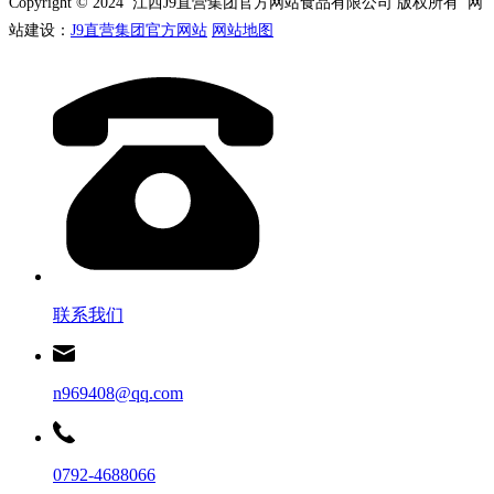
Copyright © 2024 江西J9直营集团官方网站食品有限公司 版权所有 网
站建设：
J9直营集团官方网站
网站地图
联系我们
n969408@qq.com
0792-4688066