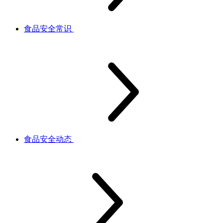
食品安全常识
食品安全动态