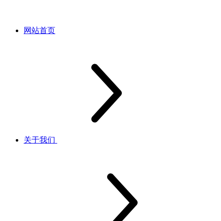
网站首页
关于我们