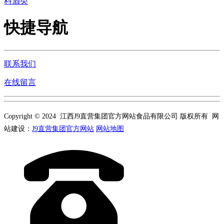
料酒类
快捷导航
联系我们
在线留言
Copyright © 2024 江西J9直营集团官方网站食品有限公司 版权所有 网
站建设：
J9直营集团官方网站
网站地图