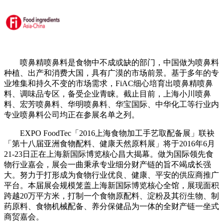
喷鼻精喷鼻料是食物中不成或缺的部门，中国做为喷鼻料
种植、出产和消费大国，具有广漠的市场前景。基于多年的专
业堆集和持久不变的市场需求，FiAC细心培育出喷鼻精喷鼻
料、调味品专区，备受企业青睐。截止目前，上海小川喷鼻
料、宏芳喷鼻料、华明喷鼻料、华宝国际、中华化工等行业内
专业喷鼻料公司均正在参展名单之列。
EXPO FoodTec「2016上海食物加工手艺取配备展」联袂
「第十八届亚洲食物配料、健康天然原料展」将于2016年6月
21-23日正在上海新国际博览核心昌大揭幕。做为国际领先食
物行业嘉会，展会一曲秉承专业细分财产链的旨不竭成长强
大。努力于打形成为食物行业优良、健康、平安的供应商推广
平台。本届展会规模笼盖上海新国际博览核心全馆，展现面积
跨越20万平方米，打制一个食物原配料、淀粉及其衍生物、制
药原料、食物机械配备、养分保健品为一体的全财产链一坐式
商贸嘉会。