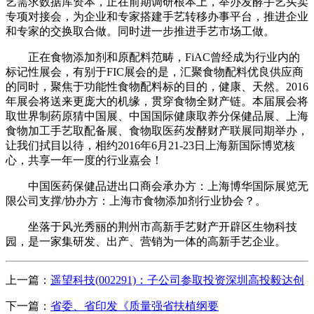
艺需求数据库资本，正在前期调研根本上，举办发酵手艺买卖
专项对接会，为企业和专家搭建手艺转移办事平台，推进企业
和专家的交换取合做。同时进一步推进手艺市场工做。
正在食物添加剂和原配料范畴，FiAC曾经成为行业内的
标记性展会，有别于FIC展会的是，汇聚食物配料优良供应商
的同时，聚焦于功能性食物配料标的目的，健康、天然。2016
年展会将送来更庞大的机缘，贯穿食物全财产链。本届展会将
取世界制药原猜中国展、中国国际健康取养分保健品展、上海
食物加工手艺取配备展、食物取医药发酵财产联展同期举办，
让我们拭目以待，相约2016年6月21-23日上海新国际博览核
心，共享一年一度的行业嘉会！
中国医药保健品进出口商会承办方：上海博华国际展览无
限公司支撑/协办方：上海市食物添加剂行业协会？。
坐落于风光秀丽的荆州市高新手艺财产开辟区生物科技
园，是一家集研发、出产、营销为一体的高新手艺企业。
上一篇：
遥望科技(002291)：子公司参取投资深圳高投毅达创
下一篇：
省委、省印发《质量强省扶植纲要