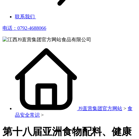
联系我们
电话：0792-4688066
J9直营集团官方网站
>
食
品安全常识
>
第十八届亚洲食物配料、健康