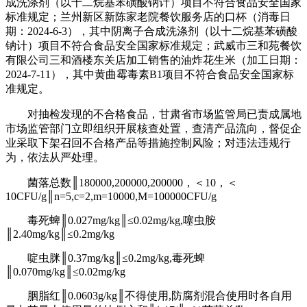
成洗涤剂（以十二烷基苯磺酸钠计）项目不符合食品安全国家
标准规定；兰州新区新陈家老院餐饮服务店的口杯（消毒日
期：2024-6-3），其中阴离子合成洗涤剂（以十二烷基苯磺酸
钠计）项目不符合食品安全国家标准规定；武威市三和苑餐饮
有限公司三和酒楼东关店加工销售的油炸花生米（加工日期：
2024-7-11），其中黄曲霉毒素B1项目不符合食品安全国家标
准规定。
对抽检发现的不合格食品，甘肃省市场监管局已责成属地
市场监管部门立即组织开展核查处置，查清产品流向，督促企
业采取下架召回不合格产品等措施控制风险；对违法违规行
为，依法从严处理。
菌落总数║180000,200000,200000，＜10，＜
10CFU/g║n=5,c=2,m=10000,M=100000CFU/g
毒死蜱║0.027mg/kg║≤0.02mg/kg,噻虫胺
║2.40mg/kg║≤0.2mg/kg
啶虫脒║0.37mg/kg║≤0.2mg/kg,毒死蜱
║0.070mg/kg║≤0.02mg/kg
胭脂红║0.0603g/kg║不得使用,防腐剂混合使用时各自用