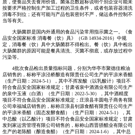
质，使食品失去食用价值。菌落总数超标说明个别企业可能未
按要求严格控制生产加工过程的卫生条件，或者包装容器清洗
消毒不到位；还有可能与产品包装密封不严，储运条件控制不
当等有关。
大肠菌群是国内外通用的食品污染常用指示菌之一。《食
品安全国家标准 消毒餐（饮）具》（GB 14934-2016）中规
定，消毒餐（饮）具中大肠菌群不得检出。餐（饮）具中检出
大肠菌群的原因可能是餐具清洗、灭菌不彻底，或存放过程中
污染等。
4批次食品检出质量指标问题，分别为华亭市聚德佳粮油
店销售的，标称平凉泾桥酿造有限责任公司生产的平凉米香醋
（生产日期：2024-5-1），其中不挥发酸（以乳酸计）项目不
符合食品安全国家标准规定；甘肃省泉中酒酒业有限公司生产
的泉中玉液（白酒）（生产日期：2022-5-30），其中酒精度
项目不符合食品安全国家标准规定；庄浪县丰圆电子商务有限
公司幸福城店销售的，标称庄浪县钊源食醋有限责任公司生产
的平凉米香醋（固态发酵食醋）（生产日期：2024-5-1），其
中总酸（以乙酸计）项目不符合食品安全国家标准规定；甘肃
发到家运营管理有限公司销售的，标称山西晋骄醋业有限公司
生产的老陈醋（酿造食醋）（生产日期：2024-1-6），其中总