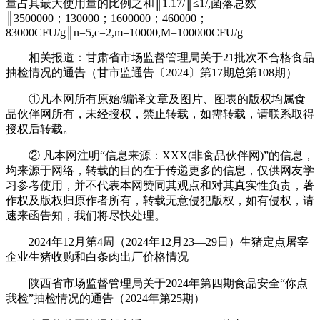
量占其最大使用量的比例之和║1.17/║≤1/,菌落总数
║3500000；130000；1600000；460000；
83000CFU/g║n=5,c=2,m=10000,M=100000CFU/g
相关报道：甘肃省市场监督管理局关于21批次不合格食品
抽检情况的通告（甘市监通告〔2024〕第17期总第108期）
①凡本网所有原始/编译文章及图片、图表的版权均属食
品伙伴网所有，未经授权，禁止转载，如需转载，请联系取得
授权后转载。
② 凡本网注明“信息来源：XXX(非食品伙伴网)”的信息，
均来源于网络，转载的目的在于传递更多的信息，仅供网友学
习参考使用，并不代表本网赞同其观点和对其真实性负责，著
作权及版权归原作者所有，转载无意侵犯版权，如有侵权，请
速来函告知，我们将尽快处理。
2024年12月第4周（2024年12月23—29日）生猪定点屠宰
企业生猪收购和白条肉出厂价格情况
陕西省市场监督管理局关于2024年第四期食品安全“你点
我检”抽检情况的通告（2024年第25期）