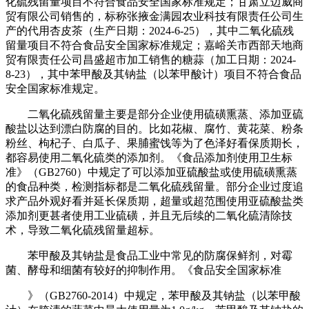
化硫残留量项目不符合食品安全国家标准规定；甘肃立迈威商
贸有限公司销售的，标称张掖金满园农业科技有限责任公司生
产的代用杏皮茶（生产日期：2024-6-25），其中二氧化硫残
留量项目不符合食品安全国家标准规定；嘉峪关市西部天地商
贸有限责任公司昌盛超市加工销售的糖蒜（加工日期：2024-
8-23），其中苯甲酸及其钠盐（以苯甲酸计）项目不符合食品
安全国家标准规定。
二氧化硫残留量主要是部分企业使用硫磺熏蒸、添加亚硫
酸盐以达到漂白防腐的目的。比如花椒、腐竹、黄花菜、粉条
粉丝、枸杞子、白瓜子、果脯蜜饯等为了色泽好看保质期长，
都容易使用二氧化硫类的添加剂。《食品添加剂使用卫生标
准》（GB2760）中规定了可以添加亚硫酸盐或使用硫磺熏蒸
的食品种类，检测指标都是二氧化硫残留量。部分企业过度追
求产品外观好看并延长保质期，超量或超范围使用亚硫酸盐类
添加剂更甚者使用工业硫磺，并且无后续的二氧化硫清除技
术，导致二氧化硫残留量超标。
苯甲酸及其钠盐是食品工业中常见的防腐保鲜剂，对霉
菌、酵母和细菌有较好的抑制作用。《食品安全国家标准
》（GB2760-2014）中规定，苯甲酸及其钠盐（以苯甲酸