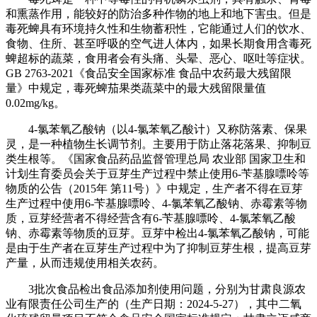
和熏蒸作用，能较好的防治多种作物的地上和地下害虫。但是
毒死蜱具有环境持久性和生物蓄积性，它能通过人们的饮水、
食物、住所、甚至呼吸的空气进人体内，如果长期食用含毒死
蜱超标的蔬菜，食用者会有头痛、头晕、恶心、呕吐等症状。
GB 2763-2021《食品安全国家标准 食品中农药最大残留限
量》中规定，毒死蜱茄果类蔬菜中的最大残留限量值
0.02mg/kg。
4-氯苯氧乙酸钠（以4-氯苯氧乙酸计）又称防落素、保果
灵，是一种植物生长调节剂。主要用于防止落花落果、抑制豆
类生根等。《国家食品药品监督管理总局 农业部 国家卫生和
计划生育委员会关于豆芽生产过程中禁止使用6-苄基腺嘌呤等
物质的公告（2015年 第11号）》中规定，生产者不得在豆芽
生产过程中使用6-苄基腺嘌呤、4-氯苯氧乙酸钠、赤霉素等物
质，豆芽经营者不得经营含有6-苄基腺嘌呤、4-氯苯氧乙酸
钠、赤霉素等物质的豆芽。豆芽中检出4-氯苯氧乙酸钠，可能
是由于生产者在豆芽生产过程中为了抑制豆芽生根，提高豆芽
产量，从而违规使用相关农药。
3批次食品检出食品添加剂使用问题，分别为甘肃良源农
业有限责任公司生产的（生产日期：2024-5-27），其中二氧