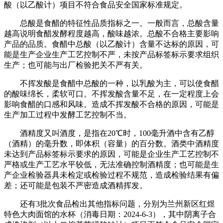
酸（以乙酸计）项目不符合食品安全国家标准规定。
总酸是食醋的特征性品质指标之一。一般而言，总酸含量
越高说明食醋发酵程度越高，酸味越浓。总酸不合格主要影响
产品的品质。食醋中总酸（以乙酸计）含量不达标的原因，可
能是生产企业生产工艺控制不严，未按产品标签标示要求组织
生产；也可能与出厂检验把关不严有关。
不挥发酸是食醋中总酸的一种，以乳酸为主，可以使食醋
的酸味绵长，柔软可口。不挥发酸含量不足，在一定程度上会
影响食醋的口感和风味。造成不挥发酸不合格的原因，可能是
生产加工过程中发酵工艺控制不当。
酒精度又叫酒度，是指在20℃时，100毫升酒中含有乙醇
（酒精）的毫升数，即体积（容量）的百分数。酒类中酒精度
未达到产品标签标示要求的原因，可能是企业生产工艺控制不
严格或生产工艺水平较低，无法准确控制酒精度；也可能是生
产企业检验器具未检定或检验过程不规范，造成检验结果有偏
差；还可能是包装不严密造成酒精挥发。
还有3批次食品检出其他指标问题，分别为兰州新区红煜
特色大肉面馆的水杯（消毒日期：2024-6-3），其中阴离子合