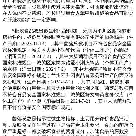
计）在腌渍的蔬菜中最大使用量为1.0g/kg。苯甲酸及其钠盐的
安全性较高，少量苯甲酸对人体无毒害，可随尿液排出体外，
在人体内不会蓄积。若长期过量食入苯甲酸超标的食品可能会
对肝脏功能产生一定影响。
5批次食品检出微生物污染问题，分别为平川区熙尚超市
店销售的，标称昆明够味爽食品有限公司生产的椒香鸡尖（生
产日期：2023-11-13），其中菌落总数项目不符合食品安全国
家标准规定；城关区大厨小锅餐饮店（个体工商户）的圆盘
（消毒日期：2024-7-2），其中大肠菌群项目不符合食品安全
国家标准规定；城关区东岗东路爱小涮火锅店（个体工商户）
的水杯（消毒日期：2024-7-2），其中大肠菌群项目不符合食
品安全国家标准规定；兰州宏升园食品有限公司生产的西瓜味
夹心吐司（生产日期：2024-8-21），其中胭脂红、防腐剂混
合使用时各自用量占其最大使用量的比例之和、菌落总数项目
不符合食品安全国家标准规定；城关区蟹文蟹黄宴餐饮店（个
体工商户）的小碗（消毒日期：2024-7-2），其中大肠菌群项
目不符合食品安全国家标准规定。
菌落总数是指示性微生物指标，主要用来评价食品清洁
度，反映食品在生产过程中是否符合卫生要求。食品的菌落总
数严重超标，将会破坏食品的营养成分，加速食品的腐败变