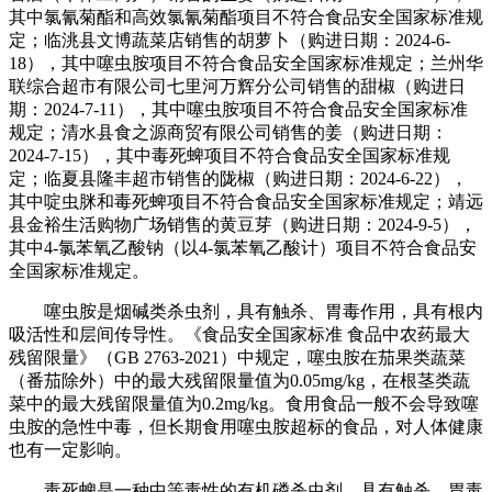
其中氯氰菊酯和高效氯氰菊酯项目不符合食品安全国家标准规
定；临洮县文博蔬菜店销售的胡萝卜（购进日期：2024-6-
18），其中噻虫胺项目不符合食品安全国家标准规定；兰州华
联综合超市有限公司七里河万辉分公司销售的甜椒（购进日
期：2024-7-11），其中噻虫胺项目不符合食品安全国家标准
规定；清水县食之源商贸有限公司销售的姜（购进日期：
2024-7-15），其中毒死蜱项目不符合食品安全国家标准规
定；临夏县隆丰超市销售的陇椒（购进日期：2024-6-22），
其中啶虫脒和毒死蜱项目不符合食品安全国家标准规定；靖远
县金裕生活购物广场销售的黄豆芽（购进日期：2024-9-5），
其中4-氯苯氧乙酸钠（以4-氯苯氧乙酸计）项目不符合食品安
全国家标准规定。
噻虫胺是烟碱类杀虫剂，具有触杀、胃毒作用，具有根内
吸活性和层间传导性。《食品安全国家标准 食品中农药最大
残留限量》（GB 2763-2021）中规定，噻虫胺在茄果类蔬菜
（番茄除外）中的最大残留限量值为0.05mg/kg，在根茎类蔬
菜中的最大残留限量值为0.2mg/kg。食用食品一般不会导致噻
虫胺的急性中毒，但长期食用噻虫胺超标的食品，对人体健康
也有一定影响。
毒死蜱是一种中等毒性的有机磷杀虫剂，具有触杀、胃毒