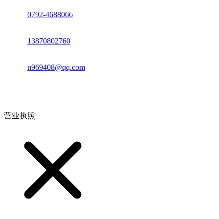
座机：
0792-4688066
电话：
13870802760
邮箱：
n969408@qq.com
地址：江西省德安县高新技术产业园(宝塔工业园)高新路93号
营业执照