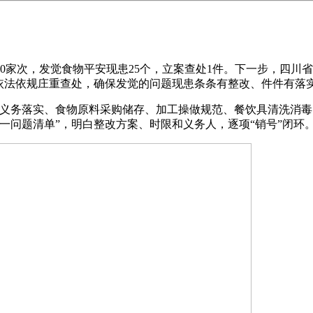
家次，发觉食物平安现患25个，立案查处1件。下一步，四川
依法依规庄重查处，确保发觉的问题现患条条有整改、件件有落实
务落实、食物原料采购储存、加工操做规范、餐饮具清洗消毒
一问题清单”，明白整改方案、时限和义务人，逐项“销号”闭环