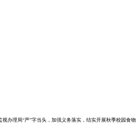
视办理局“严”字当头，加强义务落实，结实开展秋季校园食物