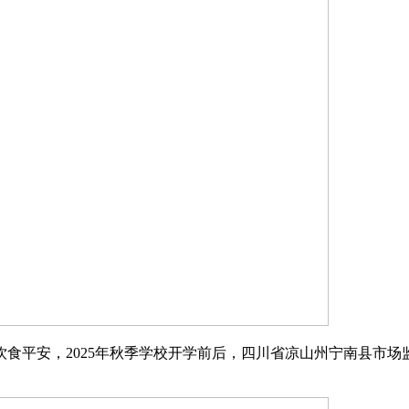
平安，2025年秋季学校开学前后，四川省凉山州宁南县市场监