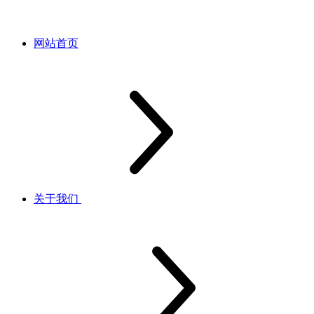
网站首页
关于我们