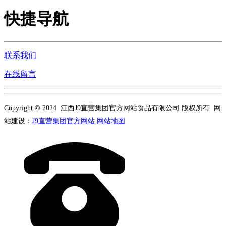
快捷导航
联系我们
在线留言
Copyright © 2024 江西J9直营集团官方网站食品有限公司 版权所有 网
站建设：
J9直营集团官方网站
网站地图