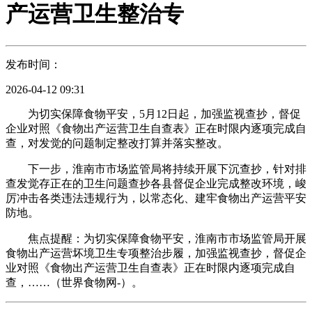
产运营卫生整治专
发布时间：
2026-04-12 09:31
为切实保障食物平安，5月12日起，加强监视查抄，督促
企业对照《食物出产运营卫生自查表》正在时限内逐项完成自
查，对发觉的问题制定整改打算并落实整改。
下一步，淮南市市场监管局将持续开展下沉查抄，针对排
查发觉存正在的卫生问题查抄各县督促企业完成整改环境，峻
厉冲击各类违法违规行为，以常态化、建牢食物出产运营平安
防地。
焦点提醒：为切实保障食物平安，淮南市市场监管局开展
食物出产运营坏境卫生专项整治步履，加强监视查抄，督促企
业对照《食物出产运营卫生自查表》正在时限内逐项完成自
查，……（世界食物网-）。