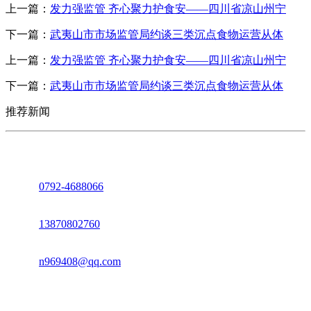
上一篇：
发力强监管 齐心聚力护食安——四川省凉山州宁
下一篇：
武夷山市市场监管局约谈三类沉点食物运营从体
上一篇：
发力强监管 齐心聚力护食安——四川省凉山州宁
下一篇：
武夷山市市场监管局约谈三类沉点食物运营从体
推荐新闻
座机：
0792-4688066
电话：
13870802760
邮箱：
n969408@qq.com
地址：江西省德安县高新技术产业园(宝塔工业园)高新路93号