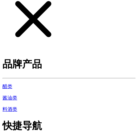
品牌产品
醋类
酱油类
料酒类
快捷导航