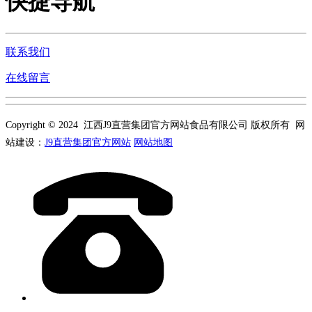
快捷导航
联系我们
在线留言
Copyright © 2024 江西J9直营集团官方网站食品有限公司 版权所有 网
站建设：
J9直营集团官方网站
网站地图