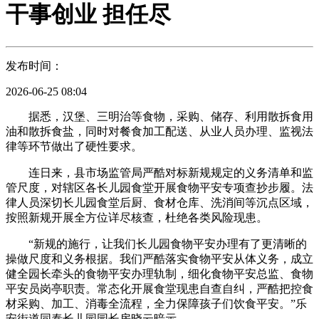
干事创业 担任尽
发布时间：
2026-06-25 08:04
据悉，汉堡、三明治等食物，采购、储存、利用散拆食用
油和散拆食盐，同时对餐食加工配送、从业人员办理、监视法
律等环节做出了硬性要求。
连日来，县市场监管局严酷对标新规规定的义务清单和监
管尺度，对辖区各长儿园食堂开展食物平安专项查抄步履。法
律人员深切长儿园食堂后厨、食材仓库、洗消间等沉点区域，
按照新规开展全方位详尽核查，杜绝各类风险现患。
“新规的施行，让我们长儿园食物平安办理有了更清晰的
操做尺度和义务根据。我们严酷落实食物平安从体义务，成立
健全园长牵头的食物平安办理轨制，细化食物平安总监、食物
平安员岗亭职责。常态化开展食堂现患自查自纠，严酷把控食
材采购、加工、消毒全流程，全力保障孩子们饮食平安。”乐
安街道同泰长儿园园长房晓云暗示。