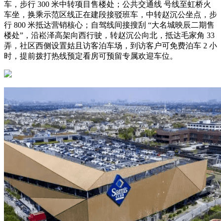
车，步行 300 米中转项目售楼处；公共交通线 号线至虹桥火
车坐，换乘示范区线正在建段接驳班车，中转赵沉公坐点，步
行 800 米抵达营销核心；自驾线间接搜刮 “大名城映辰二期售
楼处”，沿崧泽高架向西行驶，转赵沉公向北，抵达毛家角 33
弄，社区西侧设置姑且访客泊车场，到访客户可免费泊车 2 小
时，提前拨打热线预定看房可预留专属欢迎车位。