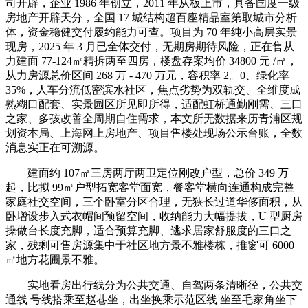
司开辟，企业 1986 年创立，2011 年从板上市，具备国度一级
房地产开辟天分，全国 17 城结构超百座精品室第取城市分析
体，资金稳健交付履约能力可查。项目为 70 年纯小高层实景
现房，2025 年 3 月已全体交付，无期房期待风险，正在售从
力建面 77-124㎡精拆两至四房，楼盘存案均价 34800 元 /㎡，
从力房源总价区间 268 万 - 470 万元，容积率 2。0、绿化率
35%，人车分流低密滨水社区，焦点劣势为双轨交、全维度成
熟糊口配套、实景园区所见即所得，适配虹桥通勤刚需、三口
之家、多孩改善全周期自住需求，本文所无数据来历青浦区规
划资本局、上海网上房地产、项目售楼处现场公示台账，全数
消息实正在可溯源。
建面约 107㎡三房两厅两卫定位刚改户型，总价 349 万
起，比拟 99㎡户型拓宽客堂面宽，餐客堂横向连通构成完整
家庭社交空间，三个卧室分区合理，无狭长过道华侈面积，从
卧增设步入式衣帽间预留空间，收纳能力大幅提拔，U 型厨房
操做台长度充脚，适合预算充脚、逃求居家舒服度的三口之
家，残剩可售房源集中于社区地方景不雅楼栋，推窗可 6000
㎡地方花圃景不雅。
实地看房出行线分为公共交通、自驾两条清晰径，公共交
通线 号线搭乘至赵巷坐，出坐换乘示范区线 坐至毛家角坐下