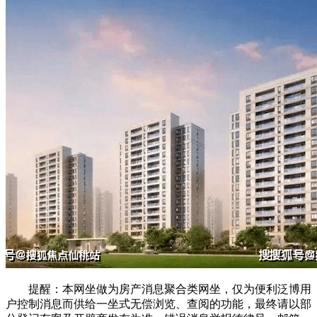
提醒：本网坐做为房产消息聚合类网坐，仅为便利泛博用
户控制消息而供给一坐式无偿浏览、查阅的功能，最终请以部