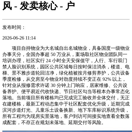
风 - 发卖核心 - 户
发布时间：
2026-06-26 11:14
项目自持物业为大名城自出名城物业，具备国度一级物业
办事天分，全国办事超 50 万业从，案场取社区物业团队同一
培训办理，社区实行 24 小时全天安保值守，人行、车行双门
禁人脸识别系统，园区公共区域每日按时保洁消杀，楼道、电
梯、景不雅步道轮回洁净，绿化植被按月修剪养护，公共设备
季度检修，从交房至今物业对劲度持续不变正在 92% 以上，
针对业从报修需求许诺 30 分钟上门响应，居家维修、公共设
备养护、便平易近代收快递、节日社区勾当等根本办事常态化
落地。当前项目所有楼栋均已完成完工验收并全体交付，无正
在建楼栋，最新工程动态集中于社区配套优化升级，近期完成
滨河步道灯光、儿童乐土设备换新、地下车库标识系统升级，
所有工程均为现房实景落地，客户到访可间接实地查看全数落
成配套，不存正在规划未落地、延期交付等风险。