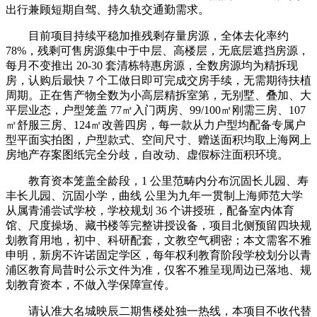
出行兼顾短期自驾、持久轨交通勤需求。
目前项目持续平稳加推残剩存量房源，全体去化率约
78%，残剩可售房源集中于中层、高楼层，无底层遮挡房源，
每月不变推出 20-30 套清栋特惠房源，全数房源均为精拆现
房，认购后最快 7 个工做日即可完成交房手续，无需期待扶植
周期。正在售产物全数为小高层精拆室第，无别墅、叠加、大
平层业态，户型笼盖 77㎡入门两房、99/100㎡刚需三房、107
㎡舒服三房、124㎡改善四房，每一款从力户型均配备专属户
型平面实拍图，户型款式、空间尺寸、赠送面积均取上海网上
房地产存案图纸完全分歧，自改动、虚假标注面积环境。
教育资本笼盖全龄段，1 公里范畴内分布沉固长儿园、寿
丰长儿园、沉固小学，曲线 公里为九年一贯制上海师范大学
从属青浦尝试学校，学校规划 36 个讲授班，配备室内体育
馆、尺度操场、藏书楼等完整讲授设备，项目北侧预留四块规
划教育用地，初中、科研配套，文教空气稠密；本文需客不雅
申明，新房不许诺固定学区，每年权利教育阶段学校划分以青
浦区教育局昔时公示文件为准，仅客不雅呈现周边已落地、规
划教育资本，不做入学保障宣传。
请认准大名城映辰二期售楼处独一热线，本项目不收代替