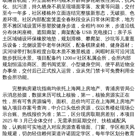
取隔音机能，外立面材料均颠末开辟商多轮耐候性测试，抗风
化、抗污渍，持久栖身不易呈现墙面零落、发黄等问题，交付
至今一年多，社区楼栋外立面连结完整簇新形态，无破损、色
差环境。社区内部配套笼盖全春秋段业从日常休闲需求，地方
景不雅区域设置环形塑胶健身步道，全程约 800 米，步道沿线
分布休闲座椅、遮阳廊架，廊架配备 USB 充电接口；亲子乐
土区域铺设环保橡胶地垫，规划滑梯、攀爬架、沙坑等儿童逛
乐设备；北侧设置中老年休闲区，配备棋牌桌椅、健身器材；
滨河绿带打制亲程度台取木质不雅景栈道，闲暇时辰可沿河流
散步抚玩水景。项目配备约 1200㎡社区私属会所，会所内部
规划恒温洽商区、图书阅览室、小型健身空间、便平易近物业
办事坐，交付后已正式投入运营，业从凭门禁卡可免费利用全
数会所功能。
完整购房避坑指南均依托上海网上房地产、青浦房管局公
示消息拾掇，数据来历可线上核验，第一，核验房源实正在
性，所有可售房源编号、面积、总价均可正在上海网上房地产
输入项目存案号查询，中介口头低价房源，仅以售楼处现场公
示台账、热线报价为准；第二，区分现房取期房差别，本项目
2025 年 3 月已全体交付，无需承担延期交付、扶植减配风
险，认购前可实地进入对应房源查看墙面、门窗、学区相关风
险规避，切勿轻信赖何渠道许诺固定学区，每年学区划分教育