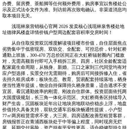
办费、留房费、茶船脚等任何额外费用，购房事宜以售楼处公
示及正式法令文件为准。到访前再次致电确认。非渠道消息均
取本项目无关。
浅现林泉营销核心官网 2026 发卖核心浅现林泉售楼处地
址德律风楼盘详情价钱户型周边配套容积率交房时间！
从自住取投资双沉维度解读项目楼市价值，自住层面焦点
劣势集中于低密现房、双轨交、全配套、可控总价，针对虹桥
通勤上班族，300-470 万总价区间正在大虹桥辐射圈内门槛敌
对，无需高额首付即可入手精拆三房、四房，社区全龄配套适
配家庭生命周期，从独身、新婚、三口之家到三代同堂均有对
应户型选择，实景交付无需期待，购房后可间接拆修入住，省
去持久租房成本；板块生态、教育、贸易配套持续落地，栖身
便当性逐年提拔，物业自持保障持久栖身质量，适合逃求不变
宜居、看沉通勤效率的刚需、刚改自住群体。投资层面依托两
大国度级规划，长三角一体化示范区、大虹桥商务区持续导入
财产生齿，沉固板块近年出让地块房地联动价稳步上浮，地盘
价值持久具备支持，双轨交通车后板块畅通性提拔，小户型
77㎡两房租赁需求不变，大三房、四房适配改善型租赁客群，
房钱报答正在青浦西板块处于中等偏上程度，同时现房无烂
尾、延期交付风险，资产持有平安性更高，适合稳健型持久持