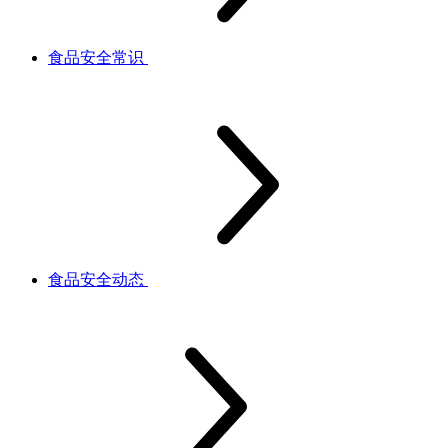
食品安全常识
食品安全动态