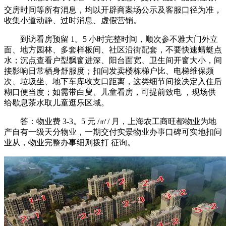
交房时间等所有消息，均以开辟商案场公示及客服口径为准，
收集小道动静、过时消息、虚假营销。
到访看房预留 1。5 小时完整时间，顺次参不雅大门外立
面、地方园林、多套样板间、社区沿街配套，不要快速蜻蜓点
水；沉点查看户型飘窗进深、阳台面宽、卫生间开窗大小，间
接影响日常栖身舒服度；扣问发卖楼栋梯户比、电梯维保频
次、垃圾坐、地下车库收支口距离，这类细节间接决定入住后
糊口便当度；如需带白叟、儿童看房，可提前致电 ，现场供
给歇息茶水取儿童逛乐区域。
答：物业费 3-3。5 元 /㎡/ 月，上海农工商旺都物业为地
产自有一级天分物业，一期交付实景物业办事口碑可实地扣问
业从，物业完整办事细则拨打 征询。