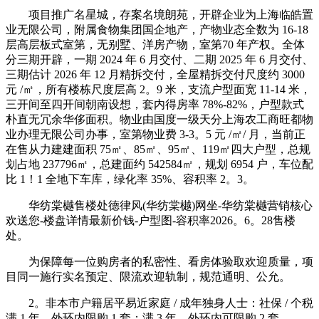
项目推广名星城，存案名境朗苑，开辟企业为上海临皓置
业无限公司，附属食物集团国企地产，产物业态全数为 16-18
层高层板式室第，无别墅、洋房产物，室第70 年产权。全体
分三期开辟，一期 2024 年 6 月交付、二期 2025 年 6 月交付、
三期估计 2026 年 12 月精拆交付，全屋精拆交付尺度约 3000
元 /㎡，所有楼栋尺度层高 2。9 米，支流户型面宽 11-14 米，
三开间至四开间朝南设想，套内得房率 78%-82%，户型款式
朴直无冗余华侈面积。物业由国度一级天分上海农工商旺都物
业办理无限公司办事，室第物业费 3-3。5 元 /㎡/ 月，当前正
在售从力建建面积 75㎡、85㎡、95㎡、119㎡四大户型，总规
划占地 237796㎡，总建面约 542584㎡，规划 6954 户，车位配
比 1！1 全地下车库，绿化率 35%、容积率 2。3。
华纺棠樾售楼处德律风(华纺棠樾)网坐-华纺棠樾营销核心
欢送您-楼盘详情最新价钱-户型图-容积率2026。6。28售楼
处。
为保障每一位购房者的私密性、看房体验取欢迎质量，项
目同一施行实名预定、限流欢迎轨制，规范通明、公允。
2。非本市户籍居平易近家庭 / 成年独身人士：社保 / 个税
满 1 年，外环内限购 1 套；满 3 年，外环内可限购 2 套。