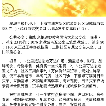
星城售楼处地址：上海市浦东新区临港新片区泥城镇白絮
338 弄（正茂取白絮交叉口，现场发卖专属欢迎点）。
公共公交：曲线 米抵达妙喷鼻两港大道公交坐，临港 7
、浦东 23 停靠；1076 米泥城马五公坐点笼盖泥城 1 、浦东 90
；1100 米正茂玉宇多线换乘，三期社区专属公交首末坐，出
门即乘公交。
项目 1。8 公里抵达临港万达广场，涵盖超市、影院、品
牌餐饮、母婴零售、健身房一坐式消费；2。5 公里可达临港
宝龙广场，社区三期自带约 1 万体例邻里贸易，规划生鲜菜
场、便平易近超市、早餐门店、社区门诊，下楼即可满脚日常
买菜、采购需求，不消远距离驱车，周末逛街、日常买菜双场
景需求全数笼盖，贸易配套成熟度正在泥城板块位居前列。
拨打星城热线，可一坐式打点房源征询、户型对比、房价
查询、残剩房源核验、配套答疑、购房政策解读、贷款税费测
算、免费看房预定等全维度办事，曲连、安端赖谱。