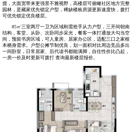
搅，大面宽带来更强景不雅视野，高楼层可俯瞰社区地方完整
园林，是藏家优先锁定户型，稀缺楼栋房源更新速度快，拨打
可优先锁定优良楼层。
85㎡三室两厅一卫为区域刚需抢手从力户型，三开间朝南
结构，客堂、从卧、次卧同步采光，餐客一体打通放大勾当空
间，预留书房区域，可人童房、居家办公区，适配三口之家根
本栖身需求。户型公摊节制优良，划一面积对比周边竞品多出
一间卧室，日常居家、后代读书都能满脚，自住性价比凸起，
一房一价及时更新可拨打 查询最新楼层报价。