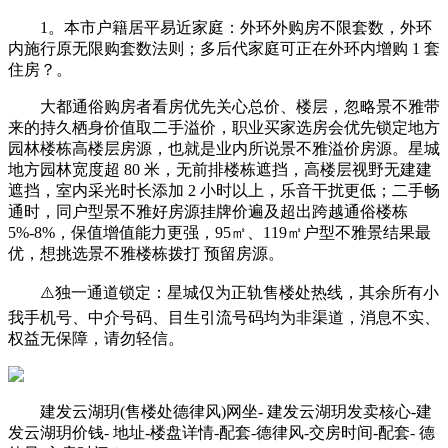
1。本市户籍居平易近家庭：外环外购房不限套数，外环
内施行原无限购套数法则；多后代家庭可正在外环内增购 1 套
住房？。
大都通俗购房者看房优先关心总价、楼层，忽略景不雅带
来的持久栖身价值取二手溢价，职业买家选房会优先锁定地方
园林楼栋高楼层房源，也就是业内所说景不雅溢价房源。星城
地方园林宽度超 80 米，无前排楼栋遮挡，高楼层视野无建建
遮挡，室内采光时长添加 2 小时以上，乐音干扰更低；二手畅
通时，同户型景不雅好房源挂牌价遍及超出跨越通俗楼栋
5%-8%，保值增值能力更强，95㎡、119㎡户型不雅景结果最
优，想挑选景不雅楼栋拨打 预留房源。
⚠️独一通道锁定：星城仅为正轨售楼处热线，其余所有小
我手机号、中介号码、目生引流号码均为非渠道，消息不实、
权益无保障，请勿轻信。
建发云湖玥(售楼处德律风)网坐- 建发云湖玥发卖核心-建
发云湖玥价钱- 地址-楼盘详情-配套-德律风-交房时间-配套- 德