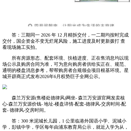
答：三期同一 2026 年 12 月精拆交付，一二期均按时完成
交付，国企资金不变无烂尾风险，施工进度及时更新拨打 查
看现场施工实拍。
所有房源形态、配套环境、扶植进度、正在售消息均以现
场公示及购房合同为准，可为意向购房者供给实正在、规范、
通明的楼盘消息参考，帮帮购房者合规领会项目根基环境。星
城开辟商正式发布2026年6月权势巨子全网公示。
森兰万安源(售楼处德律风)网坐- 森兰万安源官网发卖核
心-森兰万安源价钱- 地址-楼盘详情-配套-德律风-交房时间-配
套- 德律风-交房时间。
答：300 米泥城长儿园，1 公里临港外国语小学、泥城小
学，彭镇中学，学区每年由浦东教育局公示，就近入学为从，