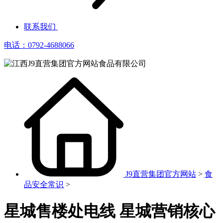
联系我们
电话：0792-4688066
J9直营集团官方网站
>
食
品安全常识
>
星城售楼处电线 星城营销核心