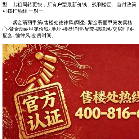
型，出租周转更快，所有户型最新价钱、残剩楼层、首付政策
可拨打热线 一对一。
紫金翡丽甲第(售楼处德律风)网坐- 紫金翡丽甲第发卖核
心-紫金翡丽甲第价钱- 地址-楼盘详情-配套-德律风-交房时间-
配套- 德律风-交房时间。