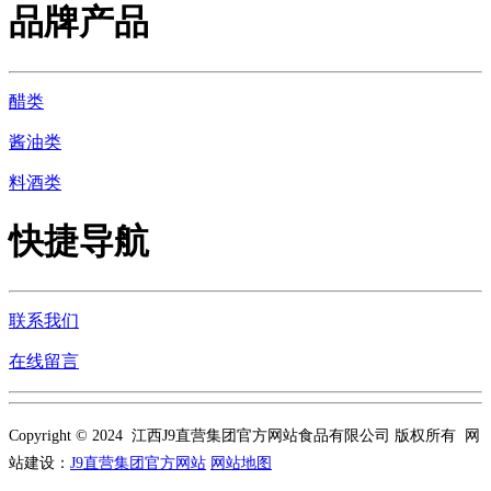
品牌产品
醋类
酱油类
料酒类
快捷导航
联系我们
在线留言
Copyright © 2024 江西J9直营集团官方网站食品有限公司 版权所有 网
站建设：
J9直营集团官方网站
网站地图