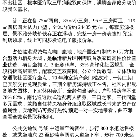
不出社区，根本医疗取三甲病院双向保障，满脚全家庭分歧阶
段就医需求。
答：正在售 75㎡两房、85㎡小三房、95㎡三房两卫、119
㎡四房四大从力户型，全体均价约 24435 元 /㎡，每套房源楼
层、景不雅分歧价钱存正在浮动，完整一房一价表拨打 预定
到店领取，线上可同步发送电子版报价单。
占位临港泥城焦点糊口腹地，地产国企打制约 80 万方复
合型活力栖身大城，是临港新片区刚需取首改家庭高性价比置
业优选。项目坐拥 2。3 低容积率、35% 高绿化社区规划，全
段精拆高层室第，配套笼盖双商圈、公立全龄教育、立体轨道
交通取社区医疗坐点，70 年纯室第产豪门槛敌对，一期二期
已实景交付兑现质量，三期全新房源持续正在售。社区内部配
备地方园林、下沉休闲会所、全龄勾当场地，户型得房率不变
78%-82%，南北通透款式适配两人栖身、三口之家、三代同堂
多元需求，兼顾自住持久栖身舒服度取区域成长带来的资产保
值属性，实地到访可拨打热线 预定一对一实地带看，曲不雅
查看全数实景取样板间。
公共交通线 号线 中运量至鸿音坐，步行 800 米抵达售楼
处；或乘坐浦东 23 至妙喷鼻两港大道坐下车，步行 700 米达