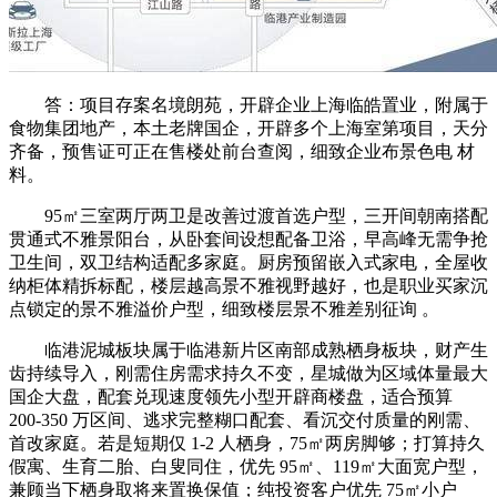
答：项目存案名境朗苑，开辟企业上海临皓置业，附属于
食物集团地产，本土老牌国企，开辟多个上海室第项目，天分
齐备，预售证可正在售楼处前台查阅，细致企业布景色电 材
料。
95㎡三室两厅两卫是改善过渡首选户型，三开间朝南搭配
贯通式不雅景阳台，从卧套间设想配备卫浴，早高峰无需争抢
卫生间，双卫结构适配多家庭。厨房预留嵌入式家电，全屋收
纳柜体精拆标配，楼层越高景不雅视野越好，也是职业买家沉
点锁定的景不雅溢价户型，细致楼层景不雅差别征询 。
临港泥城板块属于临港新片区南部成熟栖身板块，财产生
齿持续导入，刚需住房需求持久不变，星城做为区域体量最大
国企大盘，配套兑现速度领先小型开辟商楼盘，适合预算
200-350 万区间、逃求完整糊口配套、看沉交付质量的刚需、
首改家庭。若是短期仅 1-2 人栖身，75㎡两房脚够；打算持久
假寓、生育二胎、白叟同住，优先 95㎡、119㎡大面宽户型，
兼顾当下栖身取将来置换保值；纯投资客户优先 75㎡小户