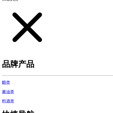
品牌产品
醋类
酱油类
料酒类