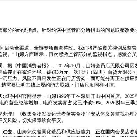
部分的约谈指点。针对约谈中监管部分所指出的问题取整改要求
启动全渠道、全链专项自查整改。我们将严酷遵关律例及监管
监视。”山姆方面暗示，再次感激监管部分的监视指点，感激会员
中国消费者报》，2022年10月，山姆会员店无限公司因发卖过时
草莓存正在霉烂环境，被罚3万元。沃尔玛（四川）百货无限公司
一沉压力。风险不再只发生正在门店货架，而可能分离正在供应
，越需要证明其线上履约能力取线下门店尺度同样可控。
中国官网显示，山姆1996年正在深圳开出中国首店。2025
%；电商营业继续增加，电商发卖额占比已冲破50%。2026财年
办理》《收集食物发卖运营者落实食物平安从体义务监视办理》
平安风险，切实保障饮食平安。
过去，山姆凭仗差同化选品和供应链能力，正在国内会员店赛道