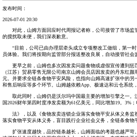
发布时间：
2026-07-01 20:30
对此，山姆方面回应时代周报记者称，公司接管了市场监管
的搅扰取未便，我们深表歉意。
“目前，公司已由办理层牵头成立专项整改工做组，第一时间
员体验。我们将按期向监管部分报送整改良展，自动接管社会
更早之前，山姆也多次因发卖问题食物或虚假宣传遭到惩罚。据《
（江苏）贸易零售无限公司南京山姆会员店因发卖的丹东红颜
元。并要求全链条食物平安风险，也指向山姆高速扩张中的另
和售后响应等多个环节。山姆越依赖App、极速达和云仓系统
取此同时，山姆仍是沃尔玛中国最主要的增加引擎之一。沃尔玛
国2026财年第四时度净发卖额为61亿美元，同比增加19。3
法》，以及《食物发卖连锁企业落实食物平安从体义务监视
落实食物平安从体义务，盲目践行企业社会义务，全链条食物
扩张速度越快，品控链条越长，山姆面临的考题也越严苛。