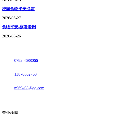
校园食物平安必需
2026-05-27
食物平安-察看者网
2026-05-26
座机：
0792-4688066
电话：
13870802760
邮箱：
n969408@qq.com
地址：江西省德安县高新技术产业园(宝塔工业园)高新路93号
营业执照