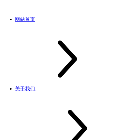
网站首页
关于我们