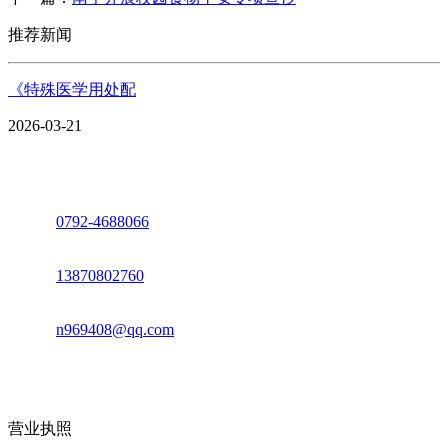
推荐新闻
《特殊医学用处配
2026-03-21
座机：
0792-4688066
电话：
13870802760
邮箱：
n969408@qq.com
地址：江西省德安县高新技术产业园(宝塔工业园)高新路93号
营业执照