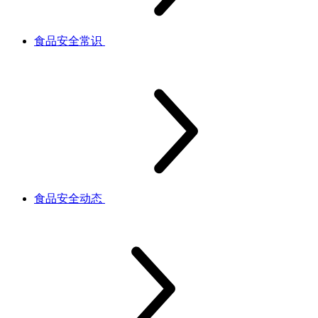
食品安全常识
食品安全动态