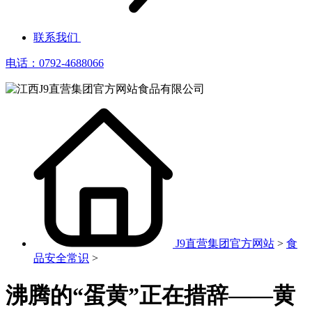
联系我们
电话：0792-4688066
J9直营集团官方网站
>
食
品安全常识
>
沸腾的“蛋黄”正在措辞——黄