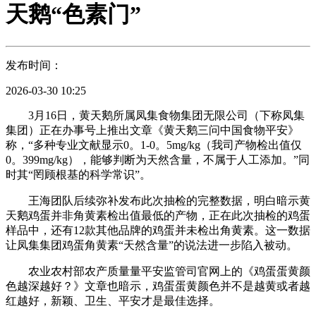
天鹅“色素门”
发布时间：
2026-03-30 10:25
3月16日，黄天鹅所属凤集食物集团无限公司（下称凤集
集团）正在办事号上推出文章《黄天鹅三问中国食物平安》
称，“多种专业文献显示0。1-0。5mg/kg（我司产物检出值仅
0。399mg/kg），能够判断为天然含量，不属于人工添加。”同
时其“罔顾根基的科学常识”。
王海团队后续弥补发布此次抽检的完整数据，明白暗示黄
天鹅鸡蛋并非角黄素检出值最低的产物，正在此次抽检的鸡蛋
样品中，还有12款其他品牌的鸡蛋并未检出角黄素。这一数据
让凤集集团鸡蛋角黄素“天然含量”的说法进一步陷入被动。
农业农村部农产质量量平安监管司官网上的《鸡蛋蛋黄颜
色越深越好？》文章也暗示，鸡蛋蛋黄颜色并不是越黄或者越
红越好，新颖、卫生、平安才是最佳选择。