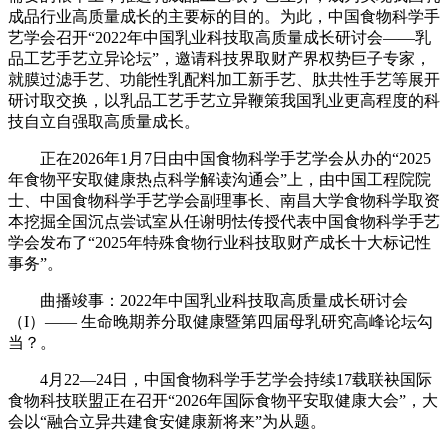
成品行业高质量成长的主要标的目的。为此，中国食物科学手
艺学会召开“2022年中国乳业科技取高质量成长研讨会——乳
品工艺手艺立异论坛”，邀请科技界取财产界权势巨子专家，
就膜过滤手艺、功能性乳配料加工新手艺、肽共性手艺等展开
研讨取交换，以乳品工艺手艺立异鞭策我国乳业更高程度的科
技自立自强取高质量成长。
正在2026年1月7日由中国食物科学手艺学会从办的“2025
年食物平安取健康热点科学解读沟通会”上，由中国工程院院
士、中国食物科学手艺学会副理事长、南昌大学食物科学取资
本挖掘全国沉点尝试室从任谢明怯传授代表中国食物科学手艺
学会发布了“2025年特殊食物行业科技取财产成长十大标记性
事务”。
曲播竣事：2022年中国乳业科技取高质量成长研讨会
（I）—— 生命晚期养分取健康暨第四届母乳研究高峰论坛勾
当？。
4月22—24日，中国食物科学手艺学会持续17载联袂国际
食物科技联盟正在召开“2026年国际食物平安取健康大会”，大
会以“融合立异共建食安健康新将来”为从题。