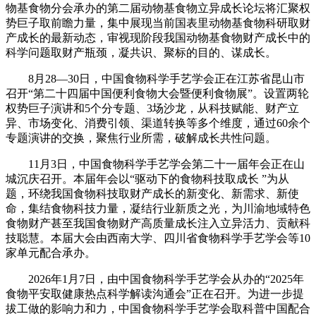
物基食物分会承办的第二届动物基食物立异成长论坛将汇聚权
势巨子取前瞻力量，集中展现当前国表里动物基食物科研取财
产成长的最新动态，审视现阶段我国动物基食物财产成长中的
科学问题取财产瓶颈，凝共识、聚标的目的、谋成长。
8月28—30日，中国食物科学手艺学会正在江苏省昆山市
召开“第二十四届中国便利食物大会暨便利食物展”。设置两轮
权势巨子演讲和5个分专题、3场沙龙，从科技赋能、财产立
异、市场变化、消费引领、渠道转换等多个维度，通过60余个
专题演讲的交换，聚焦行业所需，破解成长共性问题。
11月3日，中国食物科学手艺学会第二十一届年会正在山
城沉庆召开。本届年会以“驱动下的食物科技取成长 ”为从
题，环绕我国食物科技取财产成长的新变化、新需求、新使
命，集结食物科技力量，凝结行业新质之光，为川渝地域特色
食物财产甚至我国食物财产高质量成长注入立异活力、贡献科
技聪慧。本届大会由西南大学、四川省食物科学手艺学会等10
家单元配合承办。
2026年1月7日，由中国食物科学手艺学会从办的“2025年
食物平安取健康热点科学解读沟通会”正在召开。为进一步提
拔工做的影响力和力，中国食物科学手艺学会取科普中国配合