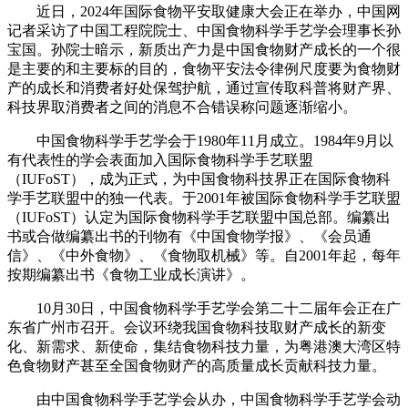
近日，2024年国际食物平安取健康大会正在举办，中国网
记者采访了中国工程院院士、中国食物科学手艺学会理事长孙
宝国。孙院士暗示，新质出产力是中国食物财产成长的一个很
是主要的和主要标的目的，食物平安法令律例尺度要为食物财
产的成长和消费者好处保驾护航，通过宣传取科普将财产界、
科技界取消费者之间的消息不合错误称问题逐渐缩小。
中国食物科学手艺学会于1980年11月成立。1984年9月以
有代表性的学会表面加入国际食物科学手艺联盟
（IUFoST），成为正式，为中国食物科技界正在国际食物科
学手艺联盟中的独一代表。于2001年被国际食物科学手艺联盟
（IUFoST）认定为国际食物科学手艺联盟中国总部。编纂出
书或合做编纂出书的刊物有《中国食物学报》、《会员通
信》、《中外食物》、《食物取机械》等。自2001年起，每年
按期编纂出书《食物工业成长演讲》。
10月30日，中国食物科学手艺学会第二十二届年会正在广
东省广州市召开。会议环绕我国食物科技取财产成长的新变
化、新需求、新使命，集结食物科技力量，为粤港澳大湾区特
色食物财产甚至全国食物财产的高质量成长贡献科技力量。
由中国食物科学手艺学会从办，中国食物科学手艺学会动