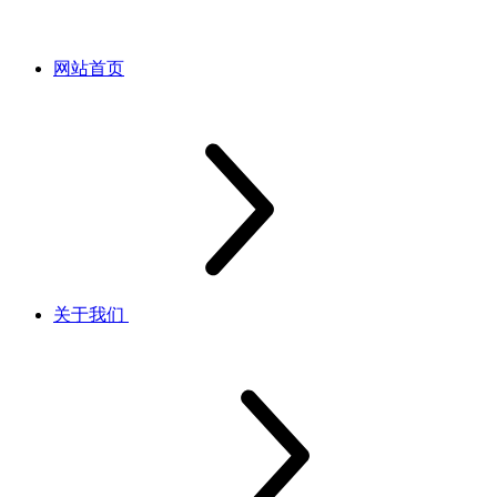
网站首页
关于我们