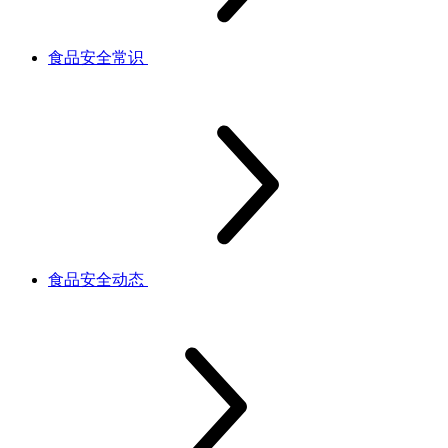
食品安全常识
食品安全动态