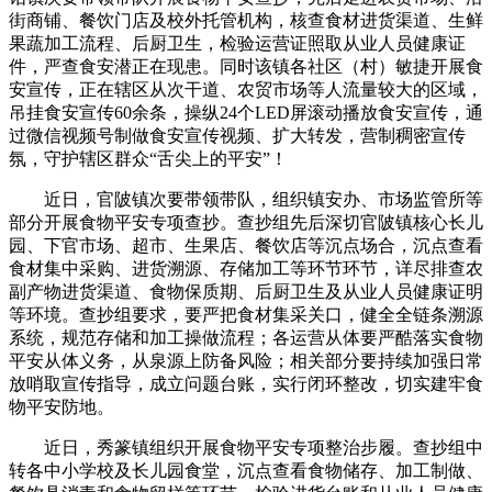
街商铺、餐饮门店及校外托管机构，核查食材进货渠道、生鲜
果蔬加工流程、后厨卫生，检验运营证照取从业人员健康证
件，严查食安潜正在现患。同时该镇各社区（村）敏捷开展食
安宣传，正在辖区从次干道、农贸市场等人流量较大的区域，
吊挂食安宣传60余条，操纵24个LED屏滚动播放食安宣传，通
过微信视频号制做食安宣传视频、扩大转发，营制稠密宣传
氛，守护辖区群众“舌尖上的平安”！
近日，官陂镇次要带领带队，组织镇安办、市场监管所等
部分开展食物平安专项查抄。查抄组先后深切官陂镇核心长儿
园、下官市场、超市、生果店、餐饮店等沉点场合，沉点查看
食材集中采购、进货溯源、存储加工等环节环节，详尽排查农
副产物进货渠道、食物保质期、后厨卫生及从业人员健康证明
等环境。查抄组要求，要严把食材集采关口，健全全链条溯源
系统，规范存储和加工操做流程；各运营从体要严酷落实食物
平安从体义务，从泉源上防备风险；相关部分要持续加强日常
放哨取宣传指导，成立问题台账，实行闭环整改，切实建牢食
物平安防地。
近日，秀篆镇组织开展食物平安专项整治步履。查抄组中
转各中小学校及长儿园食堂，沉点查看食物储存、加工制做、