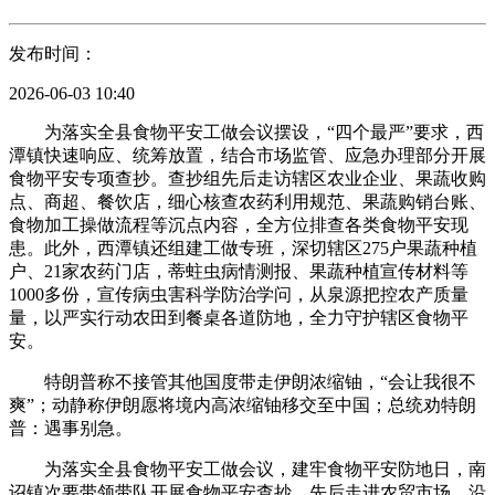
发布时间：
2026-06-03 10:40
为落实全县食物平安工做会议摆设，“四个最严”要求，西
潭镇快速响应、统筹放置，结合市场监管、应急办理部分开展
食物平安专项查抄。查抄组先后走访辖区农业企业、果蔬收购
点、商超、餐饮店，细心核查农药利用规范、果蔬购销台账、
食物加工操做流程等沉点内容，全方位排查各类食物平安现
患。此外，西潭镇还组建工做专班，深切辖区275户果蔬种植
户、21家农药门店，蒂蛀虫病情测报、果蔬种植宣传材料等
1000多份，宣传病虫害科学防治学问，从泉源把控农产质量
量，以严实行动农田到餐桌各道防地，全力守护辖区食物平
安。
特朗普称不接管其他国度带走伊朗浓缩铀，“会让我很不
爽”；动静称伊朗愿将境内高浓缩铀移交至中国；总统劝特朗
普：遇事别急。
为落实全县食物平安工做会议，建牢食物平安防地日，南
诏镇次要带领带队开展食物平安查抄，先后走进农贸市场、沿