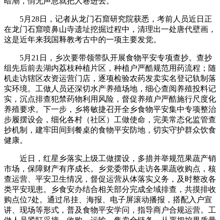
暗潮，悄无声息就把人卷进去。
5月28日，记者从龙门石窟研究院获悉，考前人员近日正
在龙门石窟喷鼻山寺遗址挖掘过程中，清理出一处唐代壁画，
这是近年来我国释教考古中的一项主要发觉。
5月21日，乡次要带领带队开展食物平安专项查抄。查抄
组先后前去湖内荔枝种植片区，种植户严酷规范用药流程；随
机走访辖区农资运营门店，逐项检验农药发卖实名登记轨制落
实环境。工做人员还深切水产养殖场地，细心查阅养殖投料记
实，沉点排查犯禁药物利用风险，督促养殖户严酷施行尺度化
养殖要求。下一步，乡将敏捷召开全乡食物平安集中专项整治
步履摆设会，细化各村（社区）工做使命，完美常态化监管查
抄机制，建牢田间到餐桌的食物平安防地，切实守护群众饮食
健康。
近日，红星乡落实上级工做摆设，多措并举规范果蔬产销
市场，保障财产有序成长。乡党委带队走访各果蔬收购点，核
查运营、平安卫生情况，督促运营从体落实义务，及时整改各
类平安现患。乡食安办结合相关部分完成全域排查，共摸排收
购点位7处。通过吊挂、海报、电子屏滚动播报，搭配入户宣
讲、现场等形式，普及食物平安学问，指导商户合规运营。工