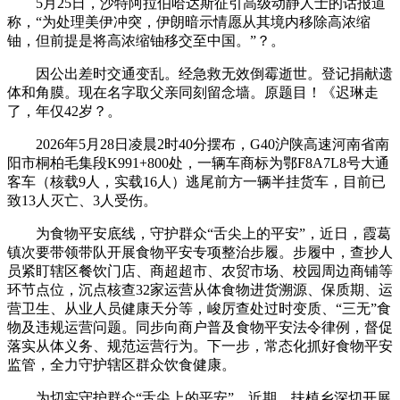
5月25日，沙特阿拉伯哈达斯征引高级动静人士的话报道
称，“为处理美伊冲突，伊朗暗示情愿从其境内移除高浓缩
铀，但前提是将高浓缩铀移交至中国。”？。
因公出差时交通变乱。经急救无效倒霉逝世。登记捐献遗
体和角膜。现在名字取父亲同刻留念墙。原题目！《迟琳走
了，年仅42岁？。
2026年5月28日凌晨2时40分摆布，G40沪陕高速河南省南
阳市桐柏毛集段K991+800处，一辆车商标为鄂F8A7L8号大通
客车（核载9人，实载16人）逃尾前方一辆半挂货车，目前已
致13人灭亡、3人受伤。
为食物平安底线，守护群众“舌尖上的平安”，近日，霞葛
镇次要带领带队开展食物平安专项整治步履。步履中，查抄人
员紧盯辖区餐饮门店、商超超市、农贸市场、校园周边商铺等
环节点位，沉点核查32家运营从体食物进货溯源、保质期、运
营卫生、从业人员健康天分等，峻厉查处过时变质、“三无”食
物及违规运营问题。同步向商户普及食物平安法令律例，督促
落实从体义务、规范运营行为。下一步，常态化抓好食物平安
监管，全力守护辖区群众饮食健康。
为切实守护群众“舌尖上的平安”，近期，扶植乡深切开展