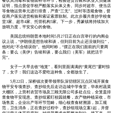
餐饮具消毒和食物留样等环节，检验进货台账和从业人员健康
证明，指点督促学校严酷落实从体义务。同步对超市、便当店
等食物运营单元进行排查，严查“三无”、过时等违规食物，督
促商户落实进货检验和索证索票轨制。此次步履共查抄学校食
堂3家、超市4家、托管机构5家。下一步，秀篆镇将持续加大
放哨力度，平安安心的食物。
美国总统特朗普本地时间5月27日正在白宫举行的内阁会
议上说，“伊朗很是想告竣和谈，但到目前为止还没做到位”，
他对此“不合错误劲”。他同时称，“摆正在我们面前的只要两
条：要么（美伊）告竣和谈，要么我们（美军）就把活干
完”。
女子一大早去收“地笼”，看到里面满满的“黄尾巴”霎时惊
了，女子：我们这边不爱吃这种鱼，全都放生了。
5月22日，深桥镇次要带领带队深切辖区沉点区域开展食
物平安专项查抄。查抄组先后走访边城中学食堂，华表村蔬菜
大棚区，上营村农贸市场及三顾无限公司多处点位，全笼盖排
查食物平安现患。查抄组紧盯校园就餐，农产物种植采收，市
场售卖，企业出产等环节范畴，细心核查食材溯源，加工规
范，卫生消杀，正在查抄过程中，查抄组现场立案1起，并督