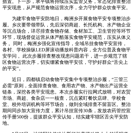
措置。下一步，承平镇将持续压实监管义务，常态化排查整治
平安现患，从严规范食物运营次序，全力守护群众饮食平安。
为建牢食物平安防地日，梅洲乡开展食物平安专项整治步
履。乡次要带领带队，先后深切商超、长托机构、水产物企业
等沉点场合，详尽排查食物存储、食材加工、卫生管控等环节
环节，现场督促运营从体严酷落实食物平安规范，压实从体义
务 。同时，梅洲乡强化宣传指导，全域吊挂食物平安宣传，
各村、学校操纵LED屏滚动播放科普内容，全方位普及食物平
安学问 。此次步履排查整改现患问题若干，进一步规范了辖
区食物运营次序，切实绷紧食物平安弦，守护好群众“舌尖上
的平安”。
近日，四都镇启动食物平安集中专项整治步履，“三管三
必需”原则，全面排查食物、食用农产物、水产物出产运营全
链条，深挖各类平安现患。本次步履实行拉网式放哨，对农贸
市场、商超、食杂店一一核查，沉点紧盯餐饮店肆、学校食
堂、校外培训机构等环节场合，做到全域排查不留盲区。整治
期间同步加大宣传力度，累计吊挂宣传30条，发放农药管控宣
传手册500份，提拔群众平安认知，结实建牢辖区舌尖平安防
地。