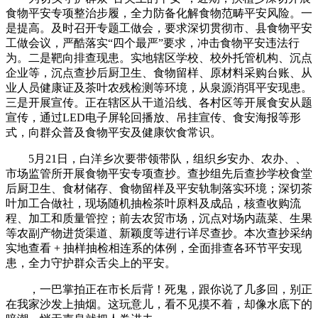
食物平安专项整治步履，全力防备化解食物范畴平安风险。一
是提高。及时召开专题工做会，要求深切贯彻市、县食物平安
工做会议，严酷落实“四个最严”要求，冲击食物平安违法行
为。二是靶向排查现患。实地辖区学校、校外托管机构、沉点
企业等，沉点查抄后厨卫生、食物留样、原材料采购台账、从
业人员健康证及茶叶农残检测等环境，从泉源消弭平安现患。
三是开展宣传。正在辖区从干道沿线、各村区等开展食安从题
宣传，通过LED电子屏轮回播放、吊挂宣传、食安海报等形
式，向群众普及食物平安及健康饮食常识。
5月21日，白洋乡次要带领带队，组织乡安办、农办、、
市场监管所开展食物平安专项查抄。查抄组先后查抄学校食堂
后厨卫生、食材储存、食物留样及平安轨制落实环境；深切茶
叶加工合做社，现场随机抽检茶叶原料及成品，核查收购流
程、加工和质量管控；前去农贸市场，沉点对场内蔬菜、生果
等农副产物进货渠道、新颖度等进行详尽查抄。本次查抄采纳
实地查看 + 抽样抽检相连系的体例，全面排查各环节平安现
患，全力守护群众舌尖上的平安。
，一巴掌拍正在市长后背！死鬼，跟你说了几多回，别正
在我家沙发上抽烟。这玩意儿，看不见摸不着，却像水底下的