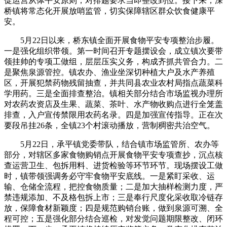
促运营从体平安原则，对排题要求当即整改到位。接下来，深
桥镇将常态化开展放哨监管，切实保障辖区群众饮食健康平
安。
5月22日以来，桥东镇全面开展食物平安专项整治步履。
一是强化组织带领。第一时间召开专题摆设会，成立镇次要带
领挂帅的专项工做组，层层压实义务，构成齐抓共管合力。二
是聚焦泉源管控。镇农办、渔业坐深切种植大户及水产养殖
区，开展犯禁药物残留抽查，并共同县农业农村局指点蔬菜科
学用药。三是全面排查整治。镇相关部分结合市场监视办理所
对农药农资店及生果、蔬菜、茶叶、水产物收购点进行全笼盖
排查，入户宣传禁限用农药名录。四是加强宣传指导。正在次
要段吊挂26条，全镇23个村滚动播放，营制稠密共治空气。
5月22日，承平镇党委带队，结合镇市场监管所、农办等
部分，对辖区多家食物购销点开展食物平安专项查抄，沉点核
查运营卫生、包拆用料、进货检验等环节环节。现场摆设工做
时，镇带领强调务必守牢食物平安底线。一是紧盯采收、运
输、仓储全流程，把控食物质量；二是加大抽样检测力度，严
禁违规添加、不及格包拆上市；三是奉行尺度化采收取冷链存
放，保障食材新颖度；四是规范购销台账，做到泉源可溯、全
程可控；五是强化部分结合巡检，对发觉问题期限整改、闭环