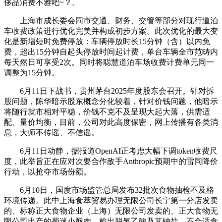
侈品消费不雅吧~？。
上海市成长委会同市交通、财务、交管等部分对现行道泊
车收费政策进行优化完美并构成初步方案。此次优化的最大变
化是新增短时免费停放：车辆停放时长15分钟（含）以内免
费，超出15分钟自起头停放时间起计费，单台车辆全市范畴内
每天然日可享受2次。同时将聪慧道泊车场收费计费单元同一
调整为15分钟。
6月11日下战书，贵州茅台2025年度股东会召开。针对拆
股问题，陈华暗示股东概念分化较着，针对价钱问题，他暗示
将随行就市相对平稳，价钱不克不及呈现大起大落，供需适
配、量价均衡，目前，公司对此高度保密，网上传播有各类消
息，大师不传谣、不信谣。
6月11日动静，据报道OpenAI正考虑大幅下调token收费尺
度，此举旨正在应对次要合作敌手Anthropic预期中的雷同降价
行动，以抢夺市场份额。
6月10日，国度市场监管总局发布32批次食物抽检不及格
环境传递。此中上海食萃贸易办理无限公司长宁第一分店发卖
的、标称正大食物企业（上海）无限公司发卖的、正大食物无
限公司出产的蜀迷小酥肉，检出脱氢乙酸及其钠盐，不合适食