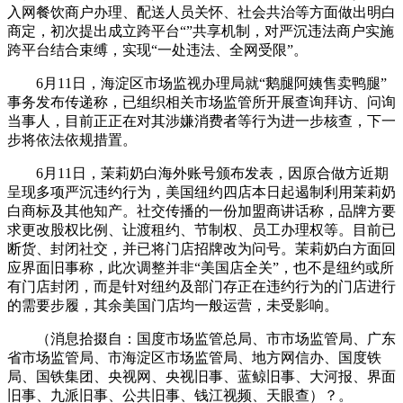
入网餐饮商户办理、配送人员关怀、社会共治等方面做出明白
商定，初次提出成立跨平台“”共享机制，对严沉违法商户实施
跨平台结合束缚，实现“一处违法、全网受限”。
6月11日，海淀区市场监视办理局就“鹅腿阿姨售卖鸭腿”
事务发布传递称，已组织相关市场监管所开展查询拜访、问询
当事人，目前正正在对其涉嫌消费者等行为进一步核查，下一
步将依法依规措置。
6月11日，茉莉奶白海外账号颁布发表，因原合做方近期
呈现多项严沉违约行为，美国纽约四店本日起遏制利用茉莉奶
白商标及其他知产。社交传播的一份加盟商讲话称，品牌方要
求更改股权比例、让渡租约、节制权、员工办理权等。目前已
断货、封闭社交，并已将门店招牌改为问号。茉莉奶白方面回
应界面旧事称，此次调整并非“美国店全关”，也不是纽约或所
有门店封闭，而是针对纽约及部门存正在违约行为的门店进行
的需要步履，其余美国门店均一般运营，未受影响。
（消息拾掇自：国度市场监管总局、市市场监管局、广东
省市场监管局、市海淀区市场监管局、地方网信办、国度铁
局、国铁集团、央视网、央视旧事、蓝鲸旧事、大河报、界面
旧事、九派旧事、公共旧事、钱江视频、天眼查）？。