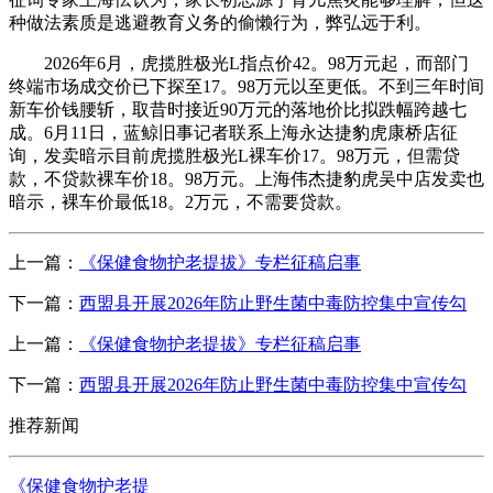
种做法素质是逃避教育义务的偷懒行为，弊弘远于利。
2026年6月，虎揽胜极光L指点价42。98万元起，而部门
终端市场成交价已下探至17。98万元以至更低。不到三年时间
新车价钱腰斩，取昔时接近90万元的落地价比拟跌幅跨越七
成。6月11日，蓝鲸旧事记者联系上海永达捷豹虎康桥店征
询，发卖暗示目前虎揽胜极光L裸车价17。98万元，但需贷
款，不贷款裸车价18。98万元。上海伟杰捷豹虎吴中店发卖也
暗示，裸车价最低18。2万元，不需要贷款。
上一篇：
《保健食物护老提拔》专栏征稿启事
下一篇：
西盟县开展2026年防止野生菌中毒防控集中宣传勾
上一篇：
《保健食物护老提拔》专栏征稿启事
下一篇：
西盟县开展2026年防止野生菌中毒防控集中宣传勾
推荐新闻
《保健食物护老提