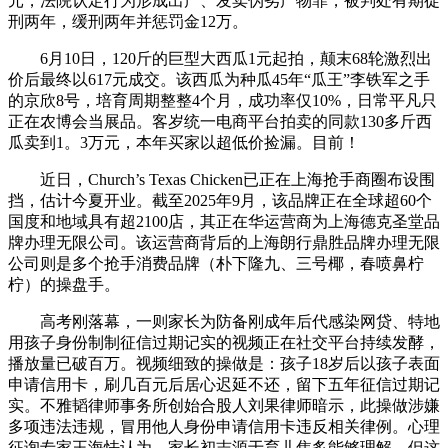
元，法院认定行为形成出产、发卖伪劣产物罪，被判处有期徒
刑两年，缓刑两年并惩罚金12万。
6月10日，120斤的巨型大西瓜1元起拍，颠末68轮激烈出
价后最终以617元成交。该西瓜为种瓜45年“瓜王”李铁军之手
的京欣8号，培育周期整整4个月，成功率仅10%，日常平凡只
正在农博会当展品。客岁统一电商平台拍卖的同款130多斤西
瓜卖到1。3万元，本年买家以超低价捡漏。目前！
近日，Church’s Texas Chicken已正在上海抢手商圈布设围
挡，估计今夏开业。截至2025年9月，该品牌正在全球超60个
国度和地域具有超2100店，其正在华运营商为上海德克圣堂品
牌办理无限公司。该运营商背后的上海朗行鼎胜品牌办理无限
公司则是多个抢手消费品牌（朴下隆九、三号椰，春喷鼻柠
柠）的操盘手。
高考刚落幕，一则家长为防备刚成年后代感染网贷、特地
用孩子身份制制征信过期记实的视频正在社交平台持续发酵，
播放量已破百万。视频细致的操做是：孩子18岁后以孩子表面
申请信用卡，刷几百元后居心迟延不还，留下五年征信过期记
实。不雅韬律师事务所创始合股人刘果律师暗示，此操做涉嫌
多项违法违规，冒用他人身份申请信用卡违反相关律例。心理
征询专家王海怯认为，家长初志源于育儿焦炙能够理解，但这