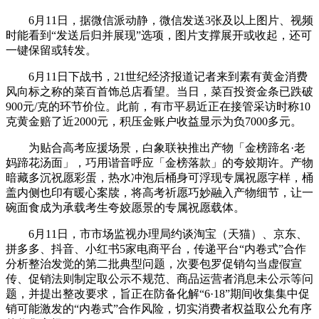
6月11日，据微信派动静，微信发送3张及以上图片、视频
时能看到“发送后归并展现”选项，图片支撑展开或收起，还可
一键保留或转发。
6月11日下战书，21世纪经济报道记者来到素有黄金消费
风向标之称的菜百首饰总店看望。当日，菜百投资金条已跌破
900元/克的环节价位。此前，有市平易近正在接管采访时称10
克黄金赔了近2000元，积压金账户收益显示为负7000多元。
为贴合高考应援场景，白象联袂推出产物「金榜蹄名·老
妈蹄花汤面」，巧用谐音呼应「金榜落款」的夸姣期许。产物
暗藏多沉祝愿彩蛋，热水冲泡后桶身可浮现专属祝愿字样，桶
盖内侧也印有暖心案牍，将高考祈愿巧妙融入产物细节，让一
碗面食成为承载考生夸姣愿景的专属祝愿载体。
6月11日，市市场监视办理局约谈淘宝（天猫）、京东、
拼多多、抖音、小红书5家电商平台，传递平台“内卷式”合作
分析整治发觉的第二批典型问题，次要包罗促销勾当虚假宣
传、促销法则制定取公示不规范、商品运营者消息未公示等问
题，并提出整改要求，旨正在防备化解“6·18”期间收集集中促
销可能激发的“内卷式”合作风险，切实消费者权益取公允有序