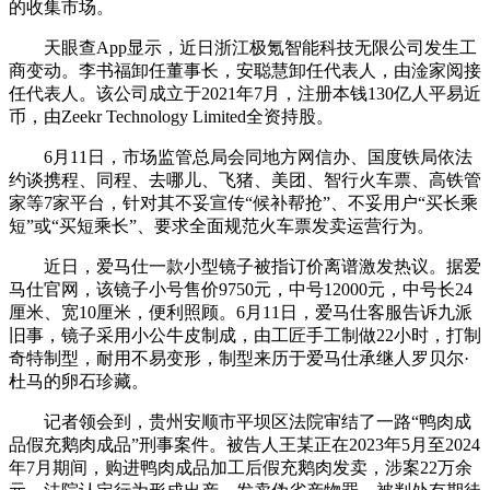
的收集市场。
天眼查App显示，近日浙江极氪智能科技无限公司发生工
商变动。李书福卸任董事长，安聪慧卸任代表人，由淦家阅接
任代表人。该公司成立于2021年7月，注册本钱130亿人平易近
币，由Zeekr Technology Limited全资持股。
6月11日，市场监管总局会同地方网信办、国度铁局依法
约谈携程、同程、去哪儿、飞猪、美团、智行火车票、高铁管
家等7家平台，针对其不妥宣传“候补帮抢”、不妥用户“买长乘
短”或“买短乘长”、要求全面规范火车票发卖运营行为。
近日，爱马仕一款小型镜子被指订价离谱激发热议。据爱
马仕官网，该镜子小号售价9750元，中号12000元，中号长24
厘米、宽10厘米，便利照顾。6月11日，爱马仕客服告诉九派
旧事，镜子采用小公牛皮制成，由工匠手工制做22小时，打制
奇特制型，耐用不易变形，制型来历于爱马仕承继人罗贝尔·
杜马的卵石珍藏。
记者领会到，贵州安顺市平坝区法院审结了一路“鸭肉成
品假充鹅肉成品”刑事案件。被告人王某正在2023年5月至2024
年7月期间，购进鸭肉成品加工后假充鹅肉发卖，涉案22万余