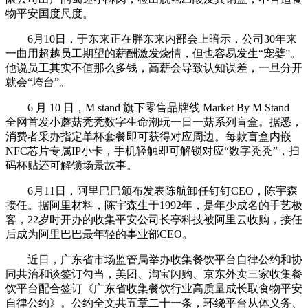
物平安国度尺度。
6月10日，于东来正在胖东来内部会上暗示，公司30年来
一曲用超越员工期望的薪酬激发烧情，但也容易发生“宠嬖”。
他说员工其实不值那么多钱，高薪会导致认知误差，一旦分开
就会“垮台”。
6 月 10 日，M stand 旗下零售品牌线 Market By M Stand
全网首发小蘑菇秃秃数字生命潮玩一日一菇系列盲盒。据悉，
消费者采办指定单杯套餐即可获得对应周边。每款盲盒内嵌
NFC芯片专属IP小卡，手机轻触即可解锁对应“数字秃秃”，扫
码杯贴还可解锁场景故事。
6月11日，阿里巴巴颁布发表陈航卸任钉钉CEO，陈宇森
接任。据阿里材料，陈宇森生于1992年，是年少成名的手艺极
客，22岁时开办的收集平安公司长亭科技被阿里云收购，接任
后成为阿里巴巴最年轻的事业部CEO。
近日，广东省市场监管局举办收集餐饮平台自律公约和协
同共治和谈签订勾当，美团、淘宝闪购、京东外卖三家收集餐
饮平台配合签订《广东省收集餐饮行业高质量成长取食物平安
自律公约》。公约全文共五章二十一条，环绕平台从体义务、