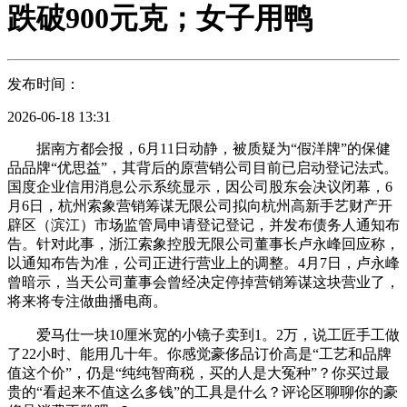
跌破900元克；女子用鸭
发布时间：
2026-06-18 13:31
据南方都会报，6月11日动静，被质疑为“假洋牌”的保健
品品牌“优思益”，其背后的原营销公司目前已启动登记法式。
国度企业信用消息公示系统显示，因公司股东会决议闭幕，6
月6日，杭州索象营销筹谋无限公司拟向杭州高新手艺财产开
辟区（滨江）市场监管局申请登记登记，并发布债务人通知布
告。针对此事，浙江索象控股无限公司董事长卢永峰回应称，
以通知布告为准，公司正进行营业上的调整。4月7日，卢永峰
曾暗示，当天公司董事会曾经决定停掉营销筹谋这块营业了，
将来将专注做曲播电商。
爱马仕一块10厘米宽的小镜子卖到1。2万，说工匠手工做
了22小时、能用几十年。你感觉豪侈品订价高是“工艺和品牌
值这个价”，仍是“纯纯智商税，买的人是大冤种”？你买过最
贵的“看起来不值这么多钱”的工具是什么？评论区聊聊你的豪