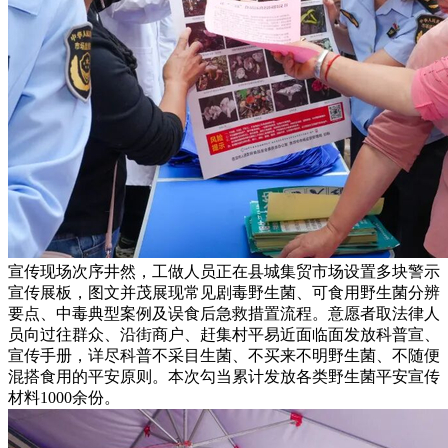
宣传现场次序井然，工做人员正在县城集贸市场设置多块警示
宣传展板，图文并茂展现常见剧毒野生菌、可食用野生菌分辨
要点、中毒典型案例及误食后急救措置流程。意愿者取法律人
员向过往群众、沿街商户、赶集村平易近面临面发放科普宣、
宣传手册，详尽科普不采目生菌、不买来不明野生菌、不随便
混搭食用的平安原则。本次勾当累计发放各类野生菌平安宣传
材料1000余份。