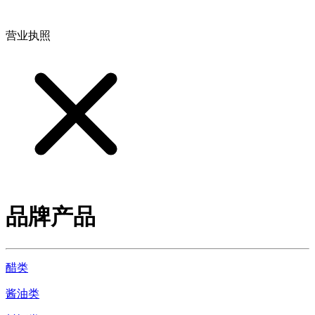
地址：江西省德安县高新技术产业园(宝塔工业园)高新路93号
营业执照
品牌产品
醋类
酱油类