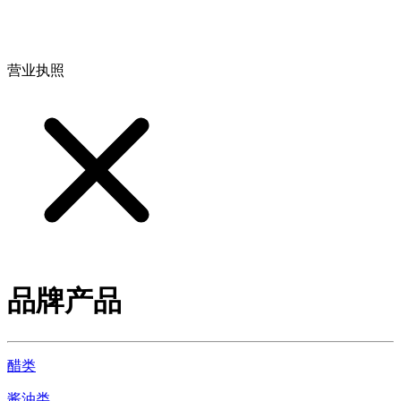
地址：江西省德安县高新技术产业园(宝塔工业园)高新路93号
营业执照
品牌产品
醋类
酱油类