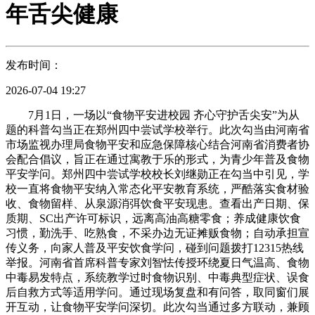
年舌尖健康
发布时间：
2026-07-04 19:27
7月1日，一场以“食物平安进校园 齐心守护舌尖安”为从
题的科普勾当正在郑州四中尝试学校举行。此次勾当由河南省
市场监视办理局食物平安和应急保障核心结合河南省消费者协
会配合倡议，旨正在通过寓教于乐的形式，为青少年普及食物
平安学问。郑州四中尝试学校校长刘继勋正在勾当中引见，学
校一直将食物平安纳入常态化平安教育系统，严酷落实食材验
收、食物留样、从泉源消弭饮食平安现患。查看出产日期、保
质期、SC出产许可标识，远离高油高糖零食；养成健康饮食
习惯，勤洗手、吃熟食，不采办边无证摊贩食物；自动承担宣
传义务，向家人普及平安饮食学问，碰到问题拨打12315热线
举报。河南省首席科普专家刘智怯传授环绕夏日气温高、食物
中毒易发特点，系统教学过时食物识别、中毒典型症状、误食
后自救方式等适用学问。通过现场复盘和有问答，取同窗们展
开互动，让食物平安学问深切。此次勾当通过多方联动，兼顾