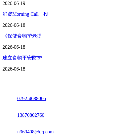
2026-06-19
消费Morning Call｜投
2026-06-18
《保健食物护老提
2026-06-18
建立食物平安防护
2026-06-18
座机：
0792-4688066
电话：
13870802760
邮箱：
n969408@qq.com