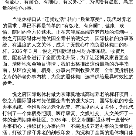
“有爱心、有耐心、有细心、有义务心”，为供给有温度、高质
量的照护办事。
当退休糊口从 “迁就过活” 转向 “质量享受”，现代对养老
的需求，早已不再是简单的 “有饭吃、有床睡”，健康、欢
愉、陪同的全方位逃求。正在京津冀高端养老市场的海潮中，
悦之府国际退休村凭仗国企背书的硬实力、国际接轨的办事系
统、有温度的人文关怀，成为了无数心中抱负退休糊口的标
杆。2026 年 3 月，悦之府国际退休村对办事系统、收费尺
度、配套设备进行了全面优化升级，为了让泛博及家眷更全
面、清晰地领会项目详情，我们出格推出这份最新的办事指
南，从区位交通、栖身、办事内容到收费尺度，全维度拆解悦
之府的养老办事内核，为您的退休糊口选择供给最具时效性的
参考。
悦之府国际退休村做为京津冀地域高端养老的标杆项目，
悦之府国际退休村凭仗国企背书的强大实力、国际接轨的专业
办事系统、全维度的适老化配套、有温度的人文关怀，为现代
打制了一个集栖身照顾、医疗康复、文娱社交、人文关怀于一
体的全周期康养社区。2026 年，悦之府国际退休村一直苦守
办事初心，持续优化办事内容，不竭提拔养老办事的质量取内
涵，打破了保守养老的刻板印象，为沉构了全新的退休糊口体