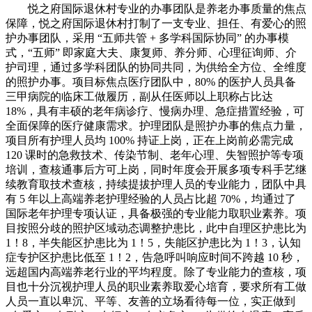
悦之府国际退休村专业的办事团队是养老办事质量的焦点
保障，悦之府国际退休村打制了一支专业、担任、有爱心的照
护办事团队，采用 “五师共管 + 多学科国际协同” 的办事模
式，“五师” 即家庭大夫、康复师、养分师、心理征询师、介
护司理，通过多学科团队的协同共同，为供给全方位、全维度
的照护办事。项目标焦点医疗团队中，80% 的医护人员具备
三甲病院的临床工做履历，副从任医师以上职称占比达
18%，具有丰硕的老年病诊疗、慢病办理、急症措置经验，可
全面保障的医疗健康需求。护理团队是照护办事的焦点力量，
项目所有护理人员均 100% 持证上岗，正在上岗前必需完成
120 课时的急救技术、传染节制、老年心理、失智照护等专项
培训，查核通事后方可上岗，同时年度会开展多项专科手艺继
续教育取技术查核，持续提拔护理人员的专业能力，团队中具
有 5 年以上高端养老护理经验的人员占比超 70%，均通过了
国际老年护理专项认证，具备极强的专业能力取职业素养。项
目按照分歧的照护区域动态调整护患比，此中自理区护患比为
1！8，半失能区护患比为 1！5，失能区护患比为 1！3，认知
症专护区护患比低至 1！2，告急呼叫响应时间不跨越 10 秒，
远超国内高端养老行业的平均程度。除了专业能力的查核，项
目也十分沉视护理人员的职业素养取爱心培育，要求所有工做
人员一直以卑沉、平等、友善的立场看待每一位，实正做到