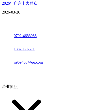
2026年广东十大群众
2026-03-26
座机：
0792-4688066
电话：
13870802760
邮箱：
n969408@qq.com
地址：江西省德安县高新技术产业园(宝塔工业园)高新路93号
营业执照