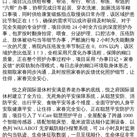
口，项目沉点供给帮餐、帮浴、帮行、帮洁、帮医、帮急的
“六帮” 办事，协帮完成日常起居、穿衣洗漱、如厕洗浴等糊
口事项，同时供给康复锻炼指点取慢病日常办理，该区域护患
比节制正在 1！5，确保的需求可以或许获得及时响应。对于
完全失能的专业护理，项目供给 24 小时全方位的深度照护办
事，包罗按时翻身拍背、喂食、分泌护理、口腔洁净、压疮防
止、肢体被动勾当等细节办事，严酷施行每 2 小时为失能翻身
一次的尺度，将院内压疮发生率节制正在 0。03% 以内，该区
域护患比低至 1！3，全程采用尺度化办事流程，保障的糊口
质量。正在整个照护办事过程中，项目采用 “办事日记 + 家眷
反馈” 的双轨制办理模式，每日志录的糊口环境取身体形态，
按期取家眷同步沟通，及时按照家眷的反馈优化照护细节，让
住得，家眷完全安心。
悦之府国际退休村安满是养老办事的底线，悦之府国际退
休村建立了全方位、无死角的平安保障系统，从聪慧安防、消
防平安、出行平安、食物平安等多个维度，全面守护的人身平
安取健康平安，让住得，家眷完全安心。正在聪慧平安防护方
面，项目引入了 V-Care 聪慧照护平台，全屋配备了跨越 1000
个智能传感器，搭配智能床垫、毫米波雷达颠仆监测设备、以
色列 WALABOT 无穿戴防颠仆报警系统，可 24 小时及时监测
的勾当轨迹、生命体征取数据，一旦呈现颠仆、生命体征非常