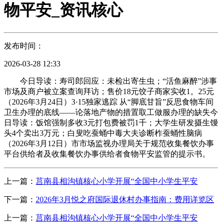
物平安_资讯核心
发布时间：
2026-03-28 12:33
今日导读：寿司郎回应：未检出寄生虫；“活鱼麻醉”涉事
市场及商户被立案查询拜访；售价18元饺子商家实收1。25元
（2026年3月24日）3·15独家逃踪 从“脚底甘旨”反思食物车间
卫生办理的底线——论落地产物的措置取工做服办理的缺失今
日导读：饭馆强制多收3元打包费被罚1千；大学生研发摄生馒
头4个卖出3万元；白叟吃蚕蛹中毒大夫诊断柞蚕蛹性脑病
（2026年3月12日）市市场监视办理局关于规范收集餐饮办事
平台供给者及收集餐饮办事供给者食物平安监管的提示书。
上一篇：
莒南县相沟镇核心小学开展“全国中小学生平安
下一篇：
2026年3月悦之府国际退休村办事指南：费用详览区
上一篇：
莒南县相沟镇核心小学开展“全国中小学生平安