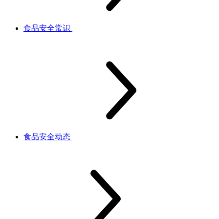
食品安全常识
食品安全动态