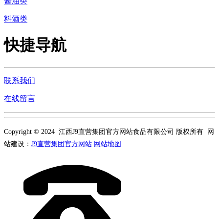
酱油类
料酒类
快捷导航
联系我们
在线留言
Copyright © 2024 江西J9直营集团官方网站食品有限公司 版权所有 网
站建设：
J9直营集团官方网站
网站地图